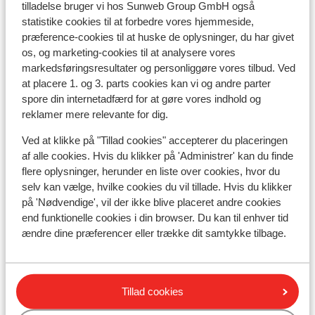
tilladelse bruger vi hos Sunweb Group GmbH også
Liftkort/skileje/undervisning
statistike cookies til at forbedre vores hjemmeside,
præference-cookies til at huske de oplysninger, du har givet
os, og marketing-cookies til at analysere vores
Liftkort
markedsføringsresultater og personliggøre vores tilbud. Ved
at placere 1. og 3. parts cookies kan vi og andre parter
Undervisning
spore din internetadfærd for at gøre vores indhold og
reklamer mere relevante for dig.
Skileje
Ved at klikke på "Tillad cookies" accepterer du placeringen
af alle cookies. Hvis du klikker på 'Administrer' kan du finde
flere oplysninger, herunder en liste over cookies, hvor du
Andre overnatningssteder i 3 Zinnen
selv kan vælge, hvilke cookies du vil tillade. Hvis du klikker
Dolomitterne
på 'Nødvendige', vil der ikke blive placeret andre cookies
end funktionelle cookies i din browser. Du kan til enhver tid
ændre dine præferencer eller trække dit samtykke tilbage.
Parkhotel Sole Paradiso - hotel
Parkhotel Sole Paradiso - lejligheder
Tillad cookies