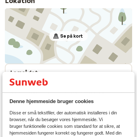
Lokation
Se på kort
I området
I centrum
Afstand til skipiste ca. 600 meter
Afstand til busstoppested til skilift ( skibus gratis
mod forevisning af liftkort)
Denne hjemmeside bruger cookies
Afstand til skilift ca. 600 meter
Disse er små tekstfiler, der automatisk installeres i din
Afstand til nærmeste butikker ca. 50 meter
browser, når du besøger vores hjemmeside. Vi
Afstand til nærmeste kiosk ca. 50 meter
bruger funktionelle cookies som standard for at sikre, at
Nærmeste restaurant ca. 50 meter
hjemmesiden fungerer korrekt og fungerer godt. Med din