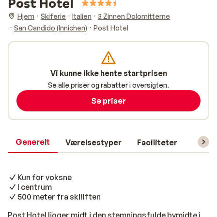
Post Hotel
Hjem
Skiferie
Italien
3 Zinnen Dolomitterne
San Candido (Innichen)
Post Hotel
Vi kunne ikke hente startprisen
Se alle priser og rabatter i oversigten.
Se priser
Generelt
Værelsestyper
Faciliteter
Prakti
Kun for voksne
I centrum
500 meter fra skiliften
Post Hotel ligger midt i den stemningsfulde bymidte i