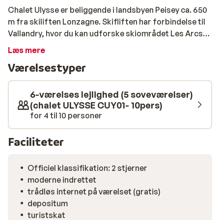
Chalet Ulysse er beliggende i landsbyen Peisey ca. 650
m fra skiliften Lonzagne. Skifliften har forbindelse til
Vallandry, hvor du kan udforske skiområdet Les Arcs. I
Les Arcs kan du tage brug af den moderne lift Vanoise
Læs mere
Express, der forbinder skiområderne Les Arcs og La
Værelsestyper
Plagne (til sammen kaldt Paradiski), hvor du kan nyde
425 km pister. Centrum af den charmerende
bjerglandsby Peisey ligger ca. 150 m fra chaleten, hvor
6-værelses lejlighed (5 soveværelser)
du finder forskellige restauranter, butikker, en
(chalet ULYSSE CUY01- 10pers)
for 4 til 10 personer
afterski-pub, mini-supermarked, bager, slagter og
sportsbutik. Chalet Ulysse er en meget attraktiv,
typisk fransk chalet med plads til 10 personer fordelt
Faciliteter
på tre etager. Den rummelige stue har en hyggelig
atmosfære med en pejs og træmøbler. Chalet Ulysse
Officiel klassifikation: 2 stjerner
anbefales til venner og familier, der ønsker at bo i
moderne indrettet
rolige omgivelser tæt på centrum af Peisey.
trådløs internet på værelset (gratis)
depositum
turistskat