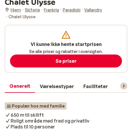
Chalet Ulysse
Hjem
Skiferie
Frankrig
Paradiski
Vallandry
Chalet Ulysse
Vi kunne ikke hente startprisen
Se alle priser og rabatter i oversigten.
Se priser
Generelt
Værelsestyper
Faciliteter
Prakti
Populær hos med familie
650 m til skilift
Roligt område med fred og privatliv
Plads til 10 personer