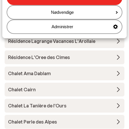
Résidence Chalet Les Amis
Nødvendige
Résidence Terresens le Quartz
Administrer
Résidence Lagrange Vacances L'Arollaie
Résidence L'Oree des Cimes
Chalet Ama Dablam
Chalet Cairn
Chalet La Tanière de l'Ours
Chalet Perle des Alpes