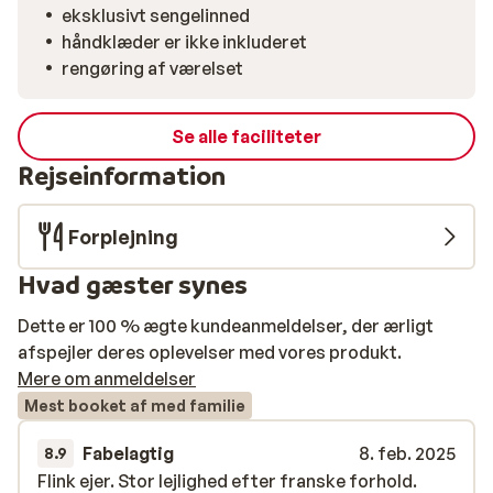
eksklusivt sengelinned
håndklæder er ikke inkluderet
rengøring af værelset
Se alle faciliteter
Rejseinformation
Forplejning
Hvad gæster synes
Dette er 100 % ægte kundeanmeldelser, der ærligt
afspejler deres oplevelser med vores produkt.
Mere om anmeldelser
Mest booket af med familie
Fabelagtig
8. feb. 2025
8.9
Flink ejer. Stor lejlighed efter franske forhold.
Flink ejer. Stor lejlighed efter franske forhold.