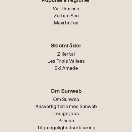
Populære regioner
Val Thorens
Zell am See
Mayrhofen
Skiområder
Zillertal
Les Trois Vallees
Ski Amade
Om Sunweb
Om Sunweb
Ansvarlig ferie med Sunweb
Ledige jobs
Presse
Tilgængelighedserklæring