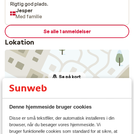
Rigtig god plads.
Rigtig god plads.
Jesper
Med familie
Se alle 1 anmeldelser
Lokation
Se på kort
Denne hjemmeside bruger cookies
I området
Disse er små tekstfiler, der automatisk installeres i din
Afstand til centrum: ca. 150 meter
browser, når du besøger vores hjemmeside. Vi
Afstand til skipiste ca. 500 meter
bruger funktionelle cookies som standard for at sikre, at
Afstand til busstoppested til skilift ca. 30 meter