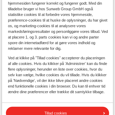
hjemmesiden fungerer korrekt og fungerer godt. Med din
Afstand til skilift ca. 500 meter
tilladelse bruger vi hos Sunweb Group GmbH også
Afstand til nærmeste butikker ca. 200 meter
statistike cookies til at forbedre vores hjemmeside,
Afstand til nærmeste (mini)supermarked ca. 200
præference-cookies til at huske de oplysninger, du har givet
meter
os, og marketing-cookies til at analysere vores
Afstand til nærmeste restaurant ca. 200 meter
markedsføringsresultater og personliggøre vores tilbud. Ved
Rolig beliggenhed
at placere 1. og 3. parts cookies kan vi og andre parter
spore din internetadfærd for at gøre vores indhold og
Liftkort/skileje/undervisning
reklamer mere relevante for dig.
Ved at klikke på "Tillad cookies" accepterer du placeringen
Liftkort
af alle cookies. Hvis du klikker på 'Administrer' kan du finde
flere oplysninger, herunder en liste over cookies, hvor du
selv kan vælge, hvilke cookies du vil tillade. Hvis du klikker
Undervisning
på 'Nødvendige', vil der ikke blive placeret andre cookies
end funktionelle cookies i din browser. Du kan til enhver tid
ændre dine præferencer eller trække dit samtykke tilbage.
Skileje
Andre overnatningssteder i Paradiski
Tillad cookies