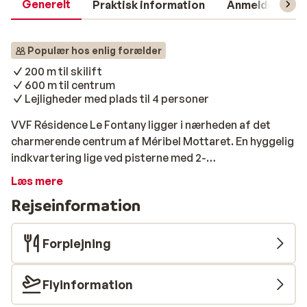
Generelt
Praktisk information
Anmeldelser
Populær hos enlig forælder
200 m til skilift
600 m til centrum
Lejligheder med plads til 4 personer
VVF Résidence Le Fontany ligger i nærheden af det
charmerende centrum af Méribel Mottaret. En hyggelig
indkvartering lige ved pisterne med 2-
værelseslejligheder der kan rumme op til 4 personer.
Læs mere
Den nærmeste skilift er ca. 200 meter væk og når der
Rejseinformation
er nok sne kan du stå på ski helt til hoveddøren.
Lejlighederne er pænt indrettet med en stue,
soveværelse og et dejligt badeværelse. Efter en aktiv
Forplejning
dag er der masser af restauranter i Méribel, hvor du
kan tage plads og nyde et lækkert måltid eller en dejlig
Flyinformation
drink. VVF Résidence Le Fontany anbefales til familier,
som vil bo i hyggelige lejligheder under skiferien.