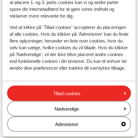
at placere 1. og 3. parts cookies kan vi og andre parter
spore din internetadfærd for at gøre vores indhold og
Résidence Le Hameau de Mottaret
reklamer mere relevante for dig.
Ved at klikke på "Tillad cookies" accepterer du placeringen
Résidence Les Sentiers du Tueda
af alle cookies. Hvis du klikker på 'Administrer' kan du finde
flere oplysninger, herunder en liste over cookies, hvor du
Résidence Britania
selv kan vælge, hvilke cookies du vil tillade. Hvis du klikker
på 'Nødvendige', vil der ikke blive placeret andre cookies
end funktionelle cookies i din browser. Du kan til enhver tid
Résidence PV Premium Les Chalets du Forum
ændre dine præferencer eller trække dit samtykke tilbage.
Chalet Elliot Est
Tillad cookies
Chalet Elliot Ouest
Nødvendige
Chalet Lea
Administrer
Chalet Morgane