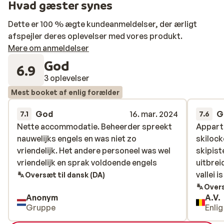
Hvad gæster synes
Dette er 100 % ægte kundeanmeldelser, der ærligt
afspejler deres oplevelser med vores produkt.
Mere om anmeldelser
God
6.9
3 oplevelser
Mest booket af enlig forælder
God
16. mar. 2024
G
7.1
7.6
Nette accommodatie. Beheerder spreekt
Nette accommodatie. Beheerder spreekt
Appart
Appart
nauwelijks engels en was niet zo
nauwelijks engels en was niet zo
skilock
skilock
vriendelijk. Het andere personeel was wel
vriendelijk. Het andere personeel was wel
skipist
skipist
vriendelijk en sprak voldoende engels
vriendelijk en sprak voldoende engels
uitbrei
uitbrei
vallei i
vallei i
Oversæt til dansk (DA)
Overs
Anonym
A.V.
Gruppe
Enli