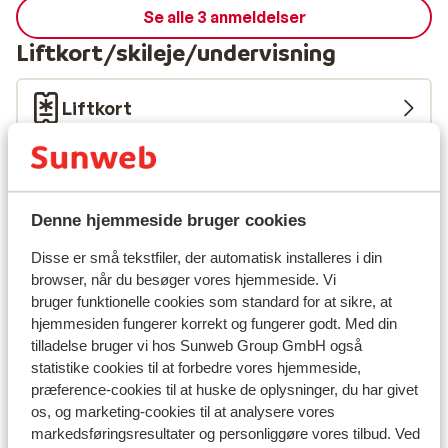
Se alle 3 anmeldelser
Liftkort/skileje/undervisning
Liftkort
Undervisning
Denne hjemmeside bruger cookies
Skileje
Disse er små tekstfiler, der automatisk installeres i din
browser, når du besøger vores hjemmeside. Vi
Andre overnatningssteder i Les Trois
bruger funktionelle cookies som standard for at sikre, at
Vallées
hjemmesiden fungerer korrekt og fungerer godt. Med din
tilladelse bruger vi hos Sunweb Group GmbH også
statistike cookies til at forbedre vores hjemmeside,
Résidence P&V Premium Les Crêts
præference-cookies til at huske de oplysninger, du har givet
os, og marketing-cookies til at analysere vores
Résidence Les Fermes de Méribel
markedsføringsresultater og personliggøre vores tilbud. Ved