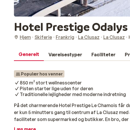
Hotel Prestige Odalys
Hjem
Skiferie
Frankrig
La Clusaz
La Clusaz
Generelt
Værelsestyper
Faciliteter
Pr
Populær hos venner
850 m² stort wellnesscenter
Pisten starter lige uden for døren
Traditionelle lejligheder med moderne indretning
På det charmerende Hotel Prestige Le Chamois får du
er kun 5 minutters gang til centrum af La Clusaz med 
faciliteter som supermarked og butikker. En bro, der f
direkte adgang til pisterne. Så om morgenen er det b
Læs mere