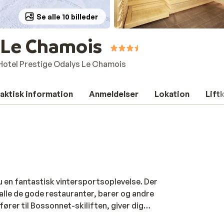
Se alle 10 billeder
 Le Chamois
Hotel Prestige Odalys Le Chamois
aktisk information
Anmeldelser
Lokation
Lift
 en fantastisk vintersportsoplevelse. Der
alle de gode restauranter, barer og andre
ører til Bossonnet-skiliften, giver dig
are et spørgsmål om at lukke døren bag dig