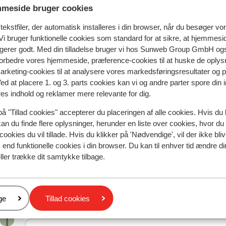
meside bruger cookies
ekstfiler, der automatisk installeres i din browser, når du besøger vo
i bruger funktionelle cookies som standard for at sikre, at hjemmesi
ngerer godt. Med din tilladelse bruger vi hos Sunweb Group GmbH ogs
 forbedre vores hjemmeside, præference-cookies til at huske de oplys
marketing-cookies til at analysere vores markedsføringsresultater og 
Ved at placere 1. og 3. parts cookies kan vi og andre parter spore din
spejler deres oplevelser med vores produkt.
Mere om anmel
res indhold og reklamer mere relevante for dig.
på "Tillad cookies" accepterer du placeringen af alle cookies. Hvis du 
kan du finde flere oplysninger, herunder en liste over cookies, hvor du
 2025
cookies du vil tillade. Hvis du klikker på 'Nødvendige', vil der ikke bli
end funktionelle cookies i din browser. Du kan til enhver tid ændre d
ller trække dit samtykke tilbage.
er
ge
Tillad cookies