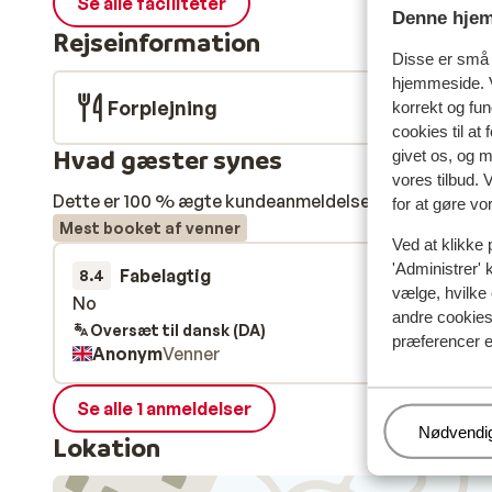
Se alle faciliteter
Denne hjem
Rejseinformation
Disse er små t
hjemmeside. V
Forplejning
korrekt og fu
cookies til at
Hvad gæster synes
givet os, og 
vores tilbud. 
Dette er 100 % ægte kundeanmeldelser, der ærligt af
for at gøre vo
Mest booket af venner
Ved at klikke 
'Administrer' 
Fabelagtig
27. feb.
8.4
vælge, hvilke 
No
No
andre cookies 
Oversæt til dansk (DA)
præferencer e
Anonym
Venner
Se alle 1 anmeldelser
Administr
Nødvendi
Lokation