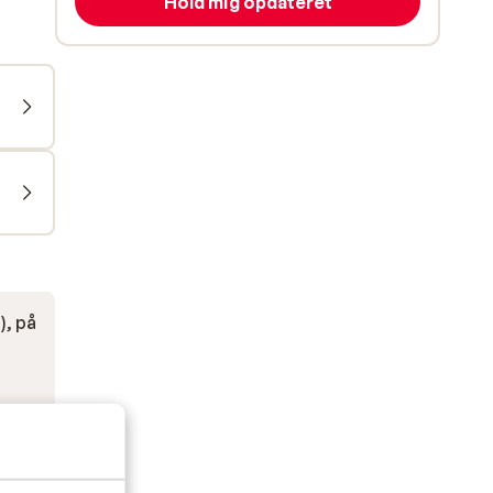
Hold mig opdateret
), på