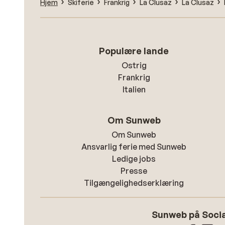
Hjem
Skiferie
Frankrig
La Clusaz
La Clusaz
Populære lande
Ostrig
Frankrig
Italien
Om Sunweb
Om Sunweb
Ansvarlig ferie med Sunweb
Ledige jobs
Presse
Tilgængelighedserklæring
Sunweb på Socia