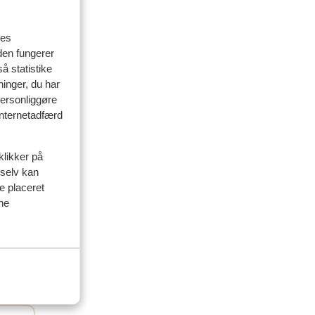
res
den fungerer
å statistike
ninger, du har
personliggøre
 internetadfærd
delser
klikker på
 selv kan
ve placeret
ine