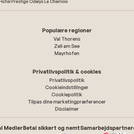
Hotel Prestige Odalys Le Chamois
Populære regioner
Val Thorens
Zell am See
Mayrhofen
Privatlivspolitik & cookies
Privatlivspolitik
Cookieindstillinger
Cookiepolitik
Tilpas dine marketingpræferencer
Disclaimer
l Medier
Betal sikkert og nemt
Samarbejdspartner