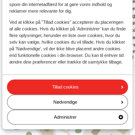
kamerappartement zeer geschikt voor 4
kamerappartement zeer geschikt voor 4
het is 
het is 
spore din internetadfærd for at gøre vores indhold og
personen. Met 6 wel krap. Maar de lift
personen. Met 6 wel krap. Maar de lift
gelegen
gelegen
reklamer mere relevante for dig.
moet je wel met de auto. Er rijdt een bus
moet je wel met de auto. Er rijdt een bus
dacht g
dacht g
Ved at klikke på "Tillad cookies" accepterer du placeringen
maar die was in de ochtend al vol als ie bij
maar die was in de ochtend al vol als ie bij
shuttl
shuttl
af alle cookies. Hvis du klikker på 'Administrer' kan du finde
ons langsreed waardoor hij niet stopte.
ons langsreed waardoor hij niet stopte.
en de p
en de p
flere oplysninger, herunder en liste over cookies, hvor du
Alles is wel stevig aan de prijs in Megeve.
Alles is wel stevig aan de...
mere
er is e
er is ee
selv kan vælge, hvilke cookies du vil tillade. Hvis du klikker
Uit eten, lunchen, drankje, koffie etc. Wel
40min l
Oversæt til dansk (DA)
Overs
på 'Nødvendige', vil der ikke blive placeret andre cookies
Anonym
Ano
een leuke plaats.
verder 
end funktionelle cookies i din browser. Du kan til enhver tid
Med familie
Med 
andere 
ændre dine præferencer eller trække dit samtykke tilbage.
we hebb
Se alle 3 anmeldelser
ons aan
Lokation
Tillad cookies
Nødvendige
Administrer
Se på kort