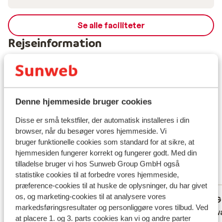
Se alle faciliteter
Rejseinformation
Forplejning
Hvad gæster synes
Denne hjemmeside bruger cookies
Dette er 100 % ægte kundeanmeldelser, der ærligt
Disse er små tekstfiler, der automatisk installeres i din
afspejler deres oplevelser med vores produkt.
browser, når du besøger vores hjemmeside. Vi
Mere om anmeldelser
bruger funktionelle cookies som standard for at sikre, at
God
7.6
hjemmesiden fungerer korrekt og fungerer godt. Med din
3 oplevelser
tilladelse bruger vi hos Sunweb Group GmbH også
statistike cookies til at forbedre vores hjemmeside,
Mest booket af med familie
præference-cookies til at huske de oplysninger, du har givet
os, og marketing-cookies til at analysere vores
God
14. feb. 2026
G
6.8
7.6
markedsføringsresultater og personliggøre vores tilbud. Ved
Prima accommodatie. Drie
Prima accommodatie. Drie
Alles w
Alles w
at placere 1. og 3. parts cookies kan vi og andre parter