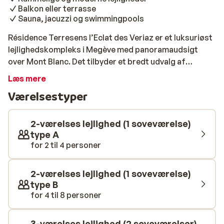
Balkon eller terrasse
Sauna, jacuzzi og swimmingpools
Résidence Terresens l’Eclat des Veriaz er et luksuriøst
lejlighedskompleks i Megève med panoramaudsigt
over Mont Blanc. Det tilbyder et bredt udvalg af
rummelige og stilfulde lejligheder, så du kan finde den,
Læs mere
der passer til dine ønsker. Alle lejligheder har et
Værelsestyper
praktisk tekøkken samt balkon/terrasse, hvor du kan
nyde vintersolen. I komplekset har du adgang til et
fitnessrum, opvarmede indendørs- og udendørs
2-værelses lejlighed (1 soveværelse)
swimmingpools og skønne spa-facilitete, hvor du kan
type A
for 2 til 4 personer
slappe af og få varmen efter en uforglemmelig dag i
sneen!
2-værelses lejlighed (1 soveværelse)
type B
for 4 til 8 personer
3-værelses lejlighed (2 soveværelser)