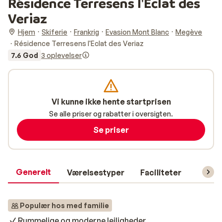
Résidence Terresens l'Eclat des
Veriaz
Hjem
Skiferie
Frankrig
Evasion Mont Blanc
Megève
Résidence Terresens l'Eclat des Veriaz
7.6 God
3 oplevelser
Vi kunne ikke hente startprisen
Se alle priser og rabatter i oversigten.
Se priser
Generelt
Værelsestyper
Faciliteter
Prakti
Populær hos med familie
Rummelige og moderne lejligheder