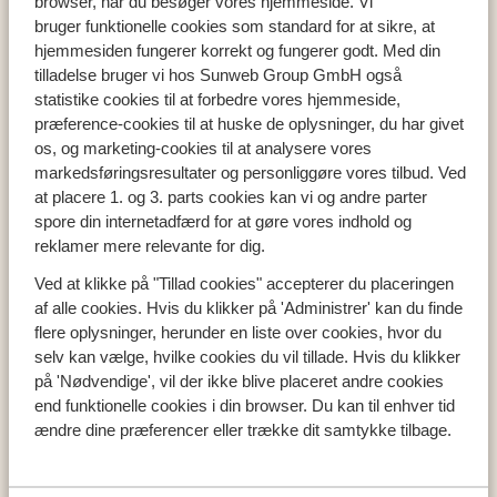
Frankrig
browser, når du besøger vores hjemmeside. Vi
bruger funktionelle cookies som standard for at sikre, at
Italien
hjemmesiden fungerer korrekt og fungerer godt. Med din
tilladelse bruger vi hos Sunweb Group GmbH også
statistike cookies til at forbedre vores hjemmeside,
Populære regioner
præference-cookies til at huske de oplysninger, du har givet
Val Thorens
os, og marketing-cookies til at analysere vores
Zell am See
markedsføringsresultater og personliggøre vores tilbud. Ved
at placere 1. og 3. parts cookies kan vi og andre parter
Mayrhofen
spore din internetadfærd for at gøre vores indhold og
reklamer mere relevante for dig.
Skiområder
Ved at klikke på "Tillad cookies" accepterer du placeringen
af alle cookies. Hvis du klikker på 'Administrer' kan du finde
Zillertal
flere oplysninger, herunder en liste over cookies, hvor du
Les Trois Vallees
selv kan vælge, hvilke cookies du vil tillade. Hvis du klikker
Ski Amade
på 'Nødvendige', vil der ikke blive placeret andre cookies
end funktionelle cookies i din browser. Du kan til enhver tid
ændre dine præferencer eller trække dit samtykke tilbage.
Om Sunweb
Om Sunweb