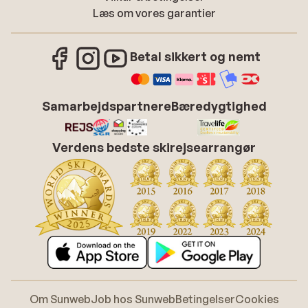
Læs om vores garantier
Betal sikkert og nemt
Samarbejdspartnere
Bæredygtighed
Verdens bedste skirejsearrangør
Om Sunweb
Job hos Sunweb
Betingelser
Cookies