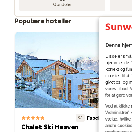
Gondoler
Populære hoteller
Denne hjem
Disse er små t
hjemmeside. V
korrekt og fu
cookies til at
givet os, og 
vores tilbud. 
for at gøre vo
Ved at klikke 
'Administrer' 
Ho
Fabelagtig
9.1
vælge, hvilke 
Nen
Chalet Ski Heaven
andre cookies 
T
præferencer e