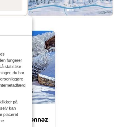
res
den fungerer
å statistike
ninger, du har
personliggøre
 internetadfærd
klikker på
 selv kan
ve placeret
on de Veysonnaz
ine
Schweiz