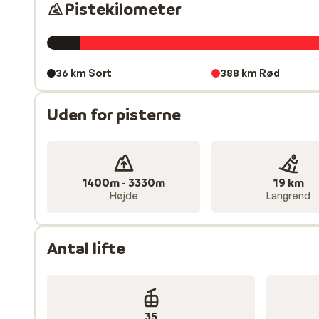
slutter i Val de Dix.
Pistekilometer
Byer, après-ski og vinteroplevelser
Efter skiløbet er der masser at opleve i Les 4 Vallée
et stort udvalg af barer og klubber, hvor festen kan f
36 km Sort
388 km Rød
desuden mange restauranter, som er perfekte til en a
for den kendte nedfart La Piste de l’Ours, som fører 
Uden for pisterne
din vinterferie, byder området også på vintervandrer
fuldender vintersportsoplevelsen i Les 4 Vallées.
Se alle Sunwebs skiferier til Schweiz her
1400m - 3330m
19 km
Højde
Langrend
Antal lifte
35