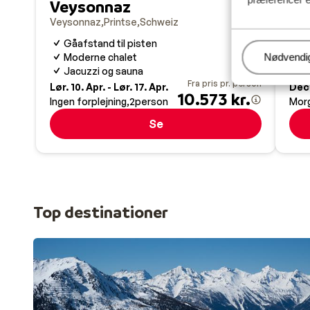
Veysonnaz
S
Veysonnaz
Printse
Schweiz
S
Gåafstand til pisten
Moderne chalet
Administr
Nødvendi
Jacuzzi og sauna
Man.
Fra pris pr. person
Lør. 10. Apr. - Lør. 17. Apr.
Dec
10.573 kr.
Ingen forplejning
2
person
Mor
Se
Top destinationer