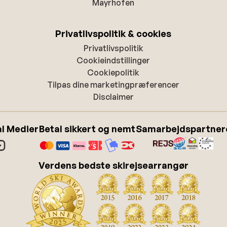
Mayrhofen
Privatlivspolitik & cookies
Privatlivspolitik
Cookieindstillinger
Cookiepolitik
Tilpas dine marketingpræferencer
Disclaimer
l Medier
Betal sikkert og nemt
Samarbejdspartner
Verdens bedste skirejsearrangør