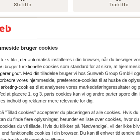
Stollifte
Træklifte
meside bruger cookies
ekstfiler, der automatisk installeres i din browser, når du besøger vo
i bruger funktionelle cookies som standard for at sikre, at hjemmesi
ngerer godt. Med din tilladelse bruger vi hos Sunweb Group GmbH ogs
 forbedre vores hjemmeside, præference-cookies til at huske de oplys
marketing-cookies til at analysere vores markedsføringsresultater og 
Ved at placere 1. og 3. parts cookies kan vi og andre parter spore din
res indhold og reklamer mere relevante for dig.
på "Tillad cookies" accepterer du placeringen af alle cookies. Hvis du 
kan du finde flere oplysninger, herunder en liste over cookies, hvor du
tel Nendaz 4 Vallées
cookies du vil tillade. Hvis du klikker på 'Nødvendige', vil der ikke bli
daz
Les 4 Vallées
Schweiz
Chalet Balc
end funktionelle cookies i din browser. Du kan til enhver tid ændre d
Veysonnaz
Printse
æt på pisterne
ller trække dit samtykke tilbage.