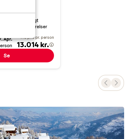
let med pejs
 pisten
ed med smuk udsigt
r og tre badeværelser
Fra pris pr. person
7. Apr.
13.014 kr.
erson
Se