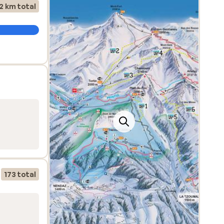
2 km total
g med
unktet
 på
e, der
173 total