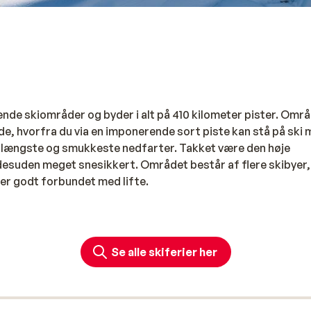
de skiområder og byder i alt på 410 kilometer pister. Omr
de, hvorfra du via en imponerende sort piste kan stå på ski 
es længste og smukkeste nedfarter. Takket være den høje
esuden meget snesikkert. Området består af flere skibyer,
er godt forbundet med lifte.
mrådets karakter varierer fra sted til sted. Thyon og
Veysonn
 røde pister samt gode skiskoler. Nendaz og Verbier henve
Se alle skiferier her
 udvalg af røde og sorte pister og omfattende freeride-mulig
ter; dette område er udelukkende for erfarne freeridere m
rede off-piste-ruter, såsom L’Eteygeon, der starter i Nendaz