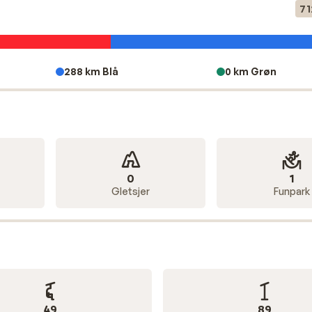
71
s. For hyggelig après-ski er Verbier og Nendaz de bedste val
ortsætte til langt ud på aftenen. Langs pisterne ligger der
288 km Blå
0 km Grøn
fslappet frokost eller en drink i solen. Veysonnaz er endep
direkte ind i byen. Ønsker du også at lave andet end skiløbet
uter og kulinariske specialiteter som ostefondue og raclett
0
1
Gletsjer
Funpark
49
89