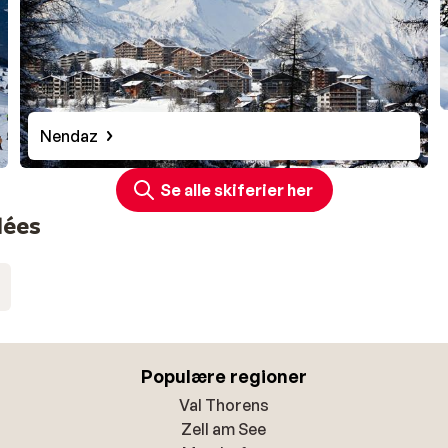
Nendaz
Se alle skiferier her
lées
Populære regioner
Val Thorens
Zell am See