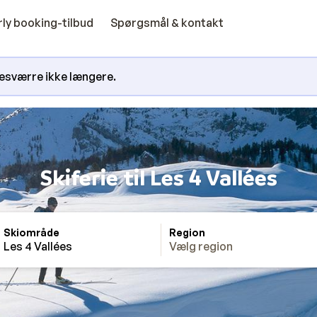
rly booking-tilbud
Spørgsmål & kontakt
 desværre ikke længere.
Skiferie til Les 4 Vallées
Skiområde
Region
Les 4 Vallées
Vælg region