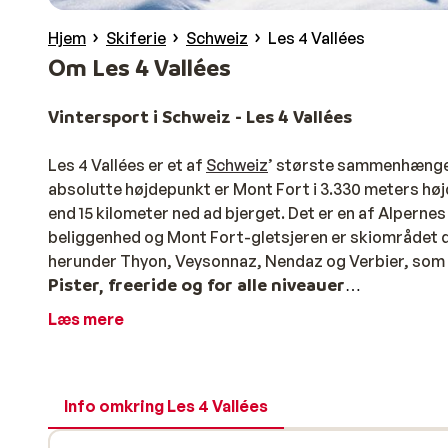
Hjem
Skiferie
Schweiz
Les 4 Vallées
Om Les 4 Vallées
Vintersport i Schweiz - Les 4 Vallées
Les 4 Vallées er et af
Schweiz
’ største sammenhængen
absolutte højdepunkt er Mont Fort i 3.330 meters høj
end 15 kilometer ned ad bjerget. Det er en af Alpern
beliggenhed og Mont Fort-gletsjeren er skiområdet d
herunder Thyon, Veysonnaz, Nendaz og Verbier, som 
Pister, freeride og for alle niveauer
Læs mere
Les 4 Vallées tilbyder skiløb for alle niveauer, men o
meget familie- og begyndervenlige med mange blå og
sig i højere grad til den øvede skiløber med et stort
Omkring Mont Gelé findes der ingen præparerede pis
Info omkring Les 4 Vallées
korrekt lavineudstyr. Derudover findes der flere sik