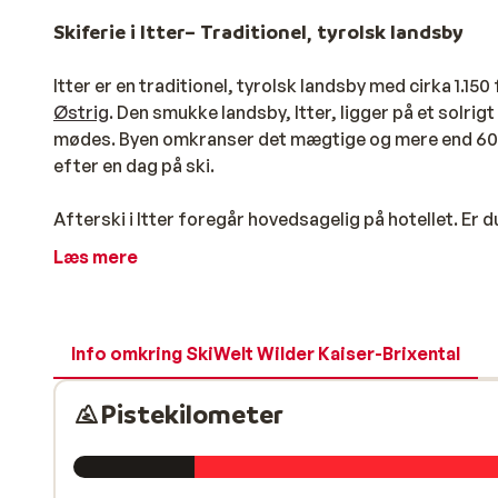
Skiferie i Itter– Traditionel, tyrolsk landsby
Itter er en traditionel, tyrolsk landsby med cirka 1.15
Østrig
. Den smukke landsby, Itter, ligger på et solrig
mødes. Byen omkranser det mægtige og mere end 600 
efter en dag på ski.
Afterski i Itter foregår hovedsagelig på hotellet. Er 
Westendorf
.
Læs mere
Skiferie i Itter – Adgang til masser kilometer pi
I Itter har du adgang til skiområdet,
Wilder Kaiser-Bri
således ét af de største sammenkoblede områder i Ø
Info omkring SkiWelt Wilder Kaiser-Brixental
Scheffau, Söll, Hopfgarten, Brixen im Thale og Westen
620 til cirka 2000 meter over havets overflade. Udove
Pistekilometer
kilometer langsrendspister og tre funparks. Skiomr
rundt i området uden de lange liftkøer, og du vil der
f.eks. en kabinelift med plads til 8 personer, som på