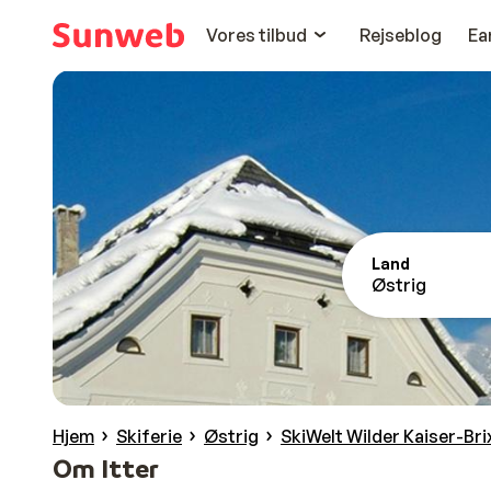
Vores tilbud
Rejseblog
Ea
Land
Østrig
Hjem
Skiferie
Østrig
SkiWelt Wilder Kaiser-Bri
Om Itter