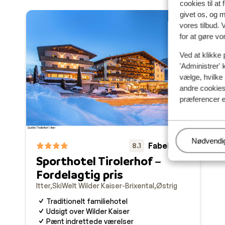
cookies til at
givet os, og 
vores tilbud. 
for at gøre vo
Ved at klikke 
'Administrer' 
vælge, hvilke 
andre cookies 
præferencer e
Administr
Nødvendi
Fabelagtig
8.1
Sporthotel Tirolerhof –
Fordelagtig pris
Itter
SkiWelt Wilder Kaiser-Brixental
Østrig
Traditionelt familiehotel
Udsigt over Wilder Kaiser
Pænt indrettede værelser