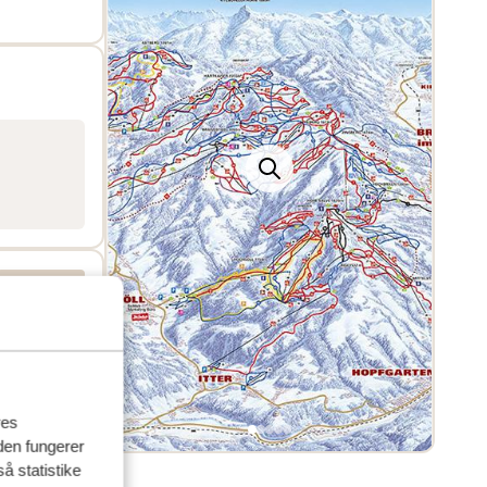
r, at
ng og
are
n
443 total
res
den fungerer
å statistike