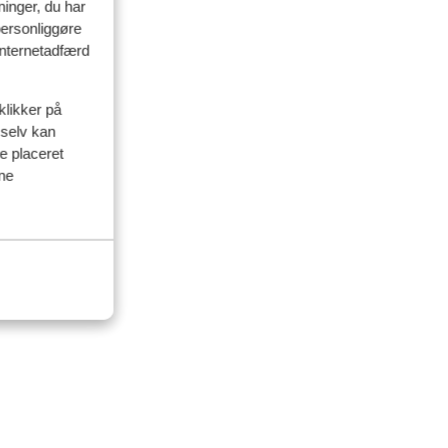
ninger, du har
personliggøre
 internetadfærd
klikker på
 selv kan
ve placeret
ine