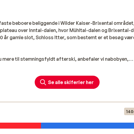
0 faste beboere beliggende i Wilder Kaiser-Brixental området,
t plateau over Inntal-dalen, hvor Mühltal-dalen og Brixental-
år gamle slot, Schloss Itter, som bestemt er et besøg vær
du mere til stemningsfyldt afterski, anbefaler vi nabobyen,
ster
Se alle skiferier her
xental
, som består af cirka 270 kilometer pister. Området e
strig. Det populære skiområde dækker over byen Ellmau, G
dorf cirka 279 kilometer pister. Her kan du stå på ski i højd
r de mange kilometer pister, så finder du her også cirka 150
140
ådets omfangsrige og moderne liftsystem gør det let at k
for kunne bruge mere tid på at udforske området i stedet. Der
 kort tid transporterer dig til Westendorfer Choralpe. Desud