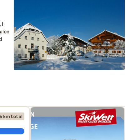
 i
dalen
d
r
oing,
e fra
6 km total
omme
 er
en