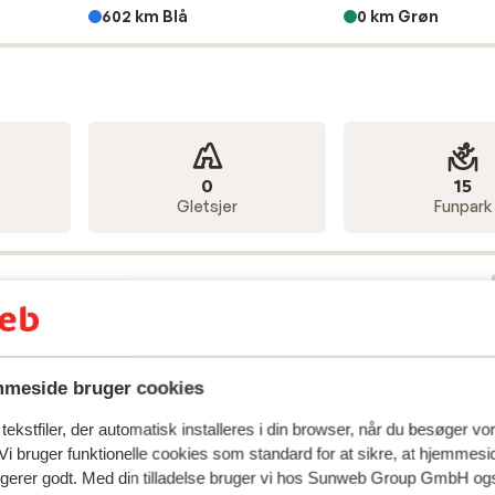
ette skiområde. De moderne snekanoner i området sørger fo
602 km Blå
0 km Grøn
 på ski mellem de syv landsbyer. Ud over skiløb, snowboardi
andre sjove aktiviteter. Du kan her prøve kræfter med
.
tkort
0
15
Gletsjer
Funpark
Men uanset om din skiferie skal være billig, luksuriøs eller b
g, der passer dig i
Wilder Kaiser-Brixental
. Når du bestiller e
uderet i den pris, som du har betalt hjemmefra.
.
meside bruger cookies
173
189
Stollifte
Træklifte
ekstfiler, der automatisk installeres i din browser, når du besøger vo
i bruger funktionelle cookies som standard for at sikre, at hjemmesi
ngerer godt. Med din tilladelse bruger vi hos Sunweb Group GmbH ogs