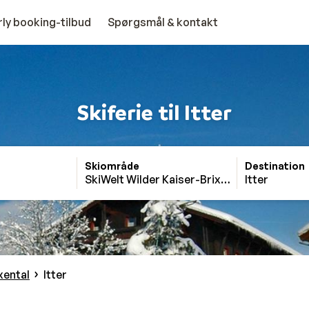
rly booking-tilbud
Spørgsmål & kontakt
Skiferie til Itter
Skiområde
Destination
SkiWelt Wilder Kaiser-Brixental
Itter
xental
Itter