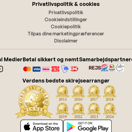
Privatlivspolitik & cookies
Privatlivspolitik
Cookieindstillinger
Cookiepolitik
Tilpas dine marketingpræferencer
Disclaimer
l Medier
Betal sikkert og nemt
Samarbejdspartner
Verdens bedste skirejsearrangør