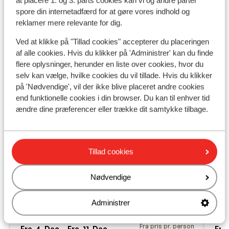
at placere 1. og 3. parts cookies kan vi og andre parter
spore din internetadfærd for at gøre vores indhold og
reklamer mere relevante for dig.
Ved at klikke på "Tillad cookies" accepterer du placeringen
af alle cookies. Hvis du klikker på 'Administrer' kan du finde
flere oplysninger, herunder en liste over cookies, hvor du
selv kan vælge, hvilke cookies du vil tillade. Hvis du klikker
på 'Nødvendige', vil der ikke blive placeret andre cookies
end funktionelle cookies i din browser. Du kan til enhver tid
ændre dine præferencer eller trække dit samtykke tilbage.
Ho
Fabelagtig
9.5
Ras
Tillad cookies
Hotel Autentis
H
Rasun (Rasen)
Kronplatz
Italien
I
Nødvendige
T
Halvpension
W
I centrum
Administrer
Tæt på skibus
Indendørs swimmingpool
Fra pris pr. person
Fre. 4. Dec. - Fre. 11. Dec.
Fre.