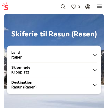
0
Skiferie til Rasun (Rasen)
Land
Italien
Skiområde
Kronplatz
Destination
Rasun (Rasen)