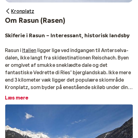
Kronplatz
Om Rasun (Rasen)
Skiferie i Rasun – Interessant, historisk landsby
Rasun i
Italien
ligger lige ved indgangen til Anterselva-
dalen, ikke langt fra skidestinationen Reischach. Byen
er omgivet af smukke sneklædte dale og det
fantastiske Vedrette di Ries’ bjerglandskab. Ikke mere
end 3 kilometer væk ligger det populære skiområde
Kronplatz, som byder på enestående skiløb under din
skiferie i Italien. Det skal dog ikke kun Kronplatz, der
Læs mere
gør dette sted interessant. Rasun har andre ting at
byde på! I byen finder du bl.a. historiske bygninger, som
alle er et besøg værd - heriblandt byens kirke, som er
dedikeret til S. Giovanni, og som dateres helt tilbage til
år 1070. Derudover kan du se Castel Rasun Vecchia,