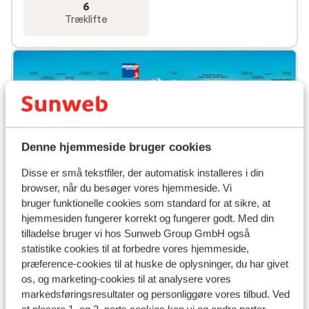
6
tilbyde – tværtimod! Desuden skal du vide, at når du
Træklifte
bestiller en skiferie til Italien hos Sunweb, er lifkort
altid inkluderet i den pris, du har betalt hjemmefra.
Se alle Sunwebs skiferier i Italien
Denne hjemmeside bruger cookies
Disse er små tekstfiler, der automatisk installeres i din
browser, når du besøger vores hjemmeside. Vi
bruger funktionelle cookies som standard for at sikre, at
hjemmesiden fungerer korrekt og fungerer godt. Med din
tilladelse bruger vi hos Sunweb Group GmbH også
Populære hoteller
statistike cookies til at forbedre vores hjemmeside,
præference-cookies til at huske de oplysninger, du har givet
os, og marketing-cookies til at analysere vores
markedsføringsresultater og personliggøre vores tilbud. Ved