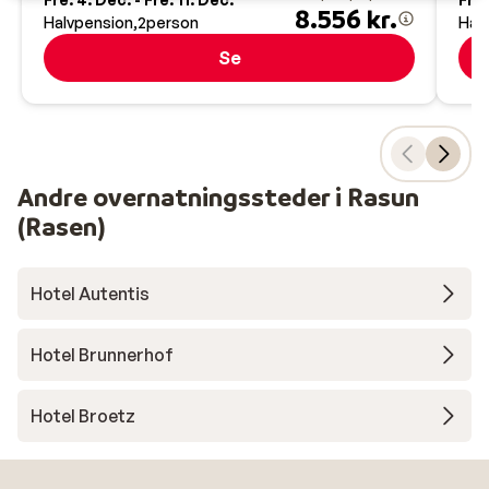
8.556 kr.
Halvpension
2
person
Hal
Se
Andre overnatningssteder i Rasun
(Rasen)
Hotel Autentis
Hotel Brunnerhof
Hotel Broetz