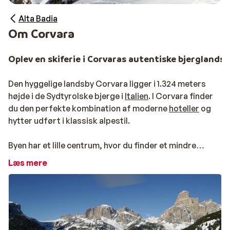
Alta Badia
Om Corvara
Oplev en skiferie i Corvaras autentiske bjerglands
Den hyggelige landsby Corvara ligger i 1.324 meters
højde i de Sydtyrolske bjerge i
Italien
. I Corvara finder
du den perfekte kombination af moderne
hoteller
og
hytter udført i klassisk alpestil.
Byen har et lille centrum, hvor du finder et mindre
udvalg af gode butikker, barer og restauranter. Efter
Læs mere
en dag på pisterne har du muligheden for at opleve en
eksklusiv vinsmagning på Vinothek Ursus Ladinicus
eller L’Murin, hvor du kan smage på de lækre lokale vine.
Dertil har byen et fint udvalg af barer, herunder
Toccami, L’Got og Corf.