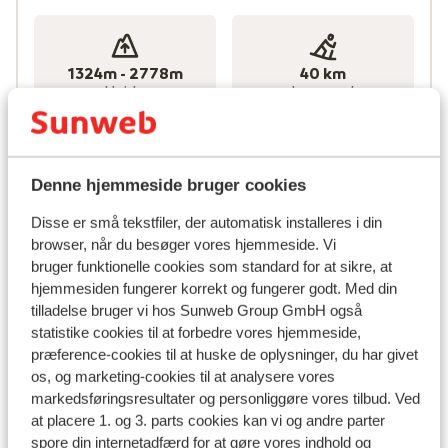
Desuden har Corvara en gratis skibus, så du nemt og
hurtigt kan komme ud på pisterne.
1324m - 2778m
40 km
Højde
Langrend
Denne hjemmeside bruger cookies
0
3
Gletsjer
Funpark
Disse er små tekstfiler, der automatisk installeres i din
browser, når du besøger vores hjemmeside. Vi
bruger funktionelle cookies som standard for at sikre, at
Antal lifte
53 total
hjemmesiden fungerer korrekt og fungerer godt. Med din
tilladelse bruger vi hos Sunweb Group GmbH også
statistike cookies til at forbedre vores hjemmeside,
præference-cookies til at huske de oplysninger, du har givet
10
31
os, og marketing-cookies til at analysere vores
Gondoler
Stollifte
markedsføringsresultater og personliggøre vores tilbud. Ved
at placere 1. og 3. parts cookies kan vi og andre parter
spore din internetadfærd for at gøre vores indhold og