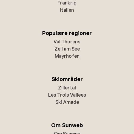
Frankrig
Italien
Populære regioner
Val Thorens
Zell am See
Mayrhofen
Skiområder
Zillertal
Les Trois Vallees
Ski Amade
Om Sunweb
Om Sunweb