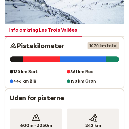
Info omkring Les Trois Vallées
Pistekilometer
1070 km total
130 km Sort
361 km Rød
446 km Blå
133 km Grøn
Uden for pisterne
600m - 3230m
242 km