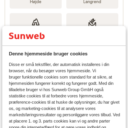
Højde
Langrend
0
9
Gletsjer
Funpark
Denne hjemmeside bruger cookies
Antal lifte
315 total
Disse er små tekstfiler, der automatisk installeres i din
browser, når du besøger vores hjemmeside. Vi
bruger funktionelle cookies som standard for at sikre, at
81
121
hjemmesiden fungerer korrekt og fungerer godt. Med din
Gondoler
Stollifte
tilladelse bruger vi hos Sunweb Group GmbH også
statistike cookies til at forbedre vores hjemmeside,
præference-cookies til at huske de oplysninger, du har givet
os, og marketing-cookies til at analysere vores
markedsføringsresultater og personliggøre vores tilbud. Ved
113
at placere 1. og 3. parts cookies kan vi og andre parter
Træklifte
spore din internetadfærd for at gøre vores indhold og