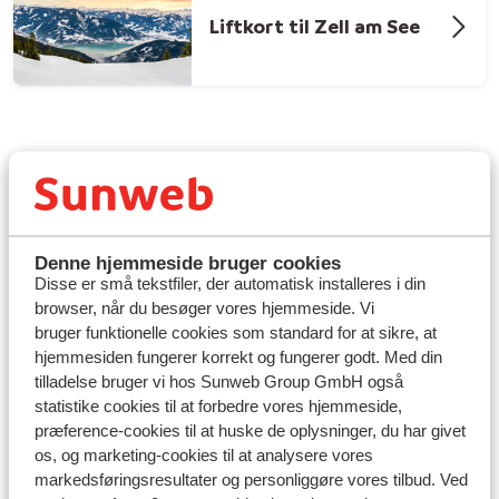
Liftkort til Zell am See
Denne hjemmeside bruger cookies
Fleksible muligheder med liftkort til
Disse er små tekstfiler, der automatisk installeres i din
browser, når du besøger vores hjemmeside. Vi
Schladming
bruger funktionelle cookies som standard for at sikre, at
hjemmesiden fungerer korrekt og fungerer godt. Med din
Vil du have endnu mere ud af din skiferie? Du kan nemt
tilladelse bruger vi hos Sunweb Group GmbH også
tilkøbe ekstra dage eller opgradere før afrejse, så du
statistike cookies til at forbedre vores hjemmeside,
får endnu flere timer i sneen. Foretrækker du en
kortere
præference-cookies til at huske de oplysninger, du har givet
skiferie
, kan du også vælge et liftkort med færre dage
os, og marketing-cookies til at analysere vores
og spare lidt på rejsen. Dit liftkort er dog altid
markedsføringsresultater og personliggøre vores tilbud. Ved
inkluderet i prisen!