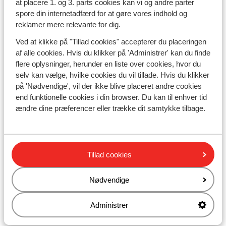
at placere 1. og 3. parts cookies kan vi og andre parter
spore din internetadfærd for at gøre vores indhold og
Skiløb for alle – fra nybegynder til ekspert
reklamer mere relevante for dig.
Østrigs
Schladming har noget for alle niveauer: brede,
Ved at klikke på "Tillad cookies" accepterer du placeringen
velpræparerede pister for begyndere og udfordrende
af alle cookies. Hvis du klikker på 'Administrer' kan du finde
World Cup-nedfarter for de mere erfarne. Her venter
flere oplysninger, herunder en liste over cookies, hvor du
moderne liftsystemer, hyggelige skihytter og en
selv kan vælge, hvilke cookies du vil tillade. Hvis du klikker
fantastisk alpe-atmosfære.
på 'Nødvendige', vil der ikke blive placeret andre cookies
end funktionelle cookies i din browser. Du kan til enhver tid
Husk dit liftkort – og lad eventyret begynde!
ændre dine præferencer eller trække dit samtykke tilbage.
Når du ankommer til din destination, vil du enten få dit
liftkort udleveret ved ankomst eller få information om,
hvor det kan afhentes. Vi sørger for, at du får en
gnidningsfri start på din skiferie, så du hurtigt kan
Tillad cookies
spænde skiene på og nyde de sneklædte bjerge.
Nødvendige
Book Schaldming inklusive liftkort
Administrer