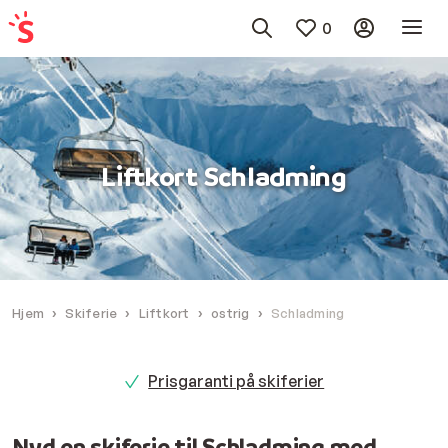
0
Liftkort Schladming
Hjem
Skiferie
Liftkort
ostrig
Schladming
Prisgaranti på skiferier
Nyd en skiferie til Schladming med