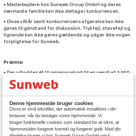
• Medarbejdere hos Sunweb Group GmbH og deres
nærmeste familie kan ikke deltage i konkurrencen.
• Disse vilkår samt konkurrencens afgørelse kan ikke
gøres til genstand for diskussion. Trykfejl, stavefejl og
lignende kan ikke gøres gældende og udgør ikke nogen
forpligtelse for Sunweb.
Præmie:
• Der udloddes ét (1) rejsegavekort til en værdi af 3.000
kr. Yderligere omkostninger i forbindelse med den
bookede solrejse, hvor gavekortet anvendes, pålægges
vinderen.
• Der er ingen minimumsgrænse for solrejsen som
Denne hjemmeside bruger cookies
Disse er små tekstfiler, der automatisk installeres i din
rejsegavekortet anvendes til.
browser, når du besøger vores hjemmeside. Vi
• Udførelsen af præmien er underlagt Sunwebs
bruger funktionelle cookies som standard for at sikre, at
generelle vilkår og betingelser, som du finder
her
.
hjemmesiden fungerer korrekt og fungerer godt. Med din
tilladelse bruger vi hos Sunweb Group GmbH også