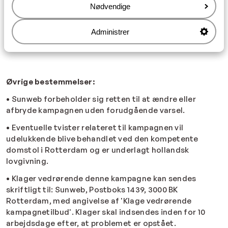
Nødvendige
for kampagnen og kan ikke pålægges ansvar i
forbindelse hermed..
Administrer
• Sunweb værner om dit privatliv og behandler dine
data i overensstemmelse med vores
privatlivspolitik
.
Øvrige bestemmelser:
• Sunweb forbeholder sig retten til at ændre eller
afbryde kampagnen uden forudgående varsel.
• Eventuelle tvister relateret til kampagnen vil
udelukkende blive behandlet ved den kompetente
domstol i Rotterdam og er underlagt hollandsk
lovgivning.
• Klager vedrørende denne kampagne kan sendes
skriftligt til: Sunweb, Postboks 1439, 3000 BK
Rotterdam, med angivelse af 'Klage vedrørende
kampagnetilbud'. Klager skal indsendes inden for 10
arbejdsdage efter, at problemet er opstået.