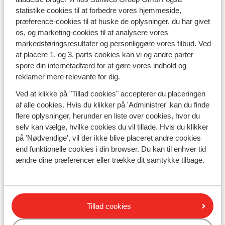
statistike cookies til at forbedre vores hjemmeside,
Deltagelse:
præference-cookies til at huske de oplysninger, du har givet
os, og marketing-cookies til at analysere vores
• Der er 2 muligheder for at deltage i konkurrencen:
markedsføringsresultater og personliggøre vores tilbud. Ved
1. Post dit feriebillede/din ferievideo på din egen
at placere 1. og 3. parts cookies kan vi og andre parter
Instagram med #Sunweb
eller
tag @Sunweb.
spore din internetadfærd for at gøre vores indhold og
reklamer mere relevante for dig.
2. Del dit feriebillede/din ferievideo under det officielle
giveaway-opslag på Facebook.
Ved at klikke på "Tillad cookies" accepterer du placeringen
af alle cookies. Hvis du klikker på 'Administrer' kan du finde
• Ved at deltage (poste eller dele) accepterer
flere oplysninger, herunder en liste over cookies, hvor du
deltagerne automatisk vilkårene og betingelserne.
selv kan vælge, hvilke cookies du vil tillade. Hvis du klikker
på 'Nødvendige', vil der ikke blive placeret andre cookies
end funktionelle cookies i din browser. Du kan til enhver tid
Ansvar og privatliv:
ændre dine præferencer eller trække dit samtykke tilbage.
• Sunweb er ikke ansvarlig for eventuelle skader, der
måtte opstå i forbindelse med deltagelse eller
problemer relateret til kampagnen.
Tillad cookies
• Meta (Facebook, Instagram) samt eventuelle øvrige
tredjeparter tilknyttet kampagnen er ikke ansvarlige