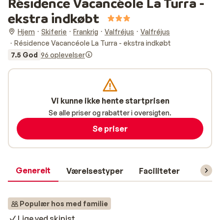
Résidence Vacancéole La Turra -
ekstra indkøbt
Hjem
Skiferie
Frankrig
Valfréjus
Valfréjus
Résidence Vacancéole La Turra - ekstra indkøbt
7.5 God
96 oplevelser
Vi kunne ikke hente startprisen
Se alle priser og rabatter i oversigten.
Se priser
Generelt
Værelsestyper
Faciliteter
Prakti
Populær hos med familie
Lige ved skipist