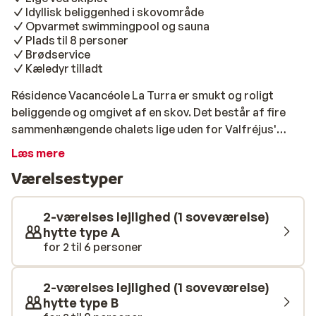
Idyllisk beliggenhed i skovområde
Opvarmet swimmingpool og sauna
Plads til 8 personer
Brødservice
Kæledyr tilladt
Résidence Vacancéole La Turra er smukt og roligt
beliggende og omgivet af en skov. Det består af fire
sammenhængende chalets lige uden for Valfréjus'
centrum. Bob Park's blå løjpe Charmasson stopper lige
Læs mere
uden for døren, så under gode sneforhold kan du
Værelsestyper
endda stå på ski hele vejen tilbage til residensen om
eftermiddagen. Skiliften Arrondaz, som fører dig til
hovedparten af skiområdet, ligger 600 meter derfra.
2-værelses lejlighed (1 soveværelse)
De smukke lejligheder er komfortabelt indrettet, og
hytte type A
for 2 til 6 personer
brugen af de varme farver, frembringer en ren
feriefølelse. Værelserne har alle bekvemmeligheder,
såsom en rummelig balkon, et stort tekøkken og et fint
2-værelses lejlighed (1 soveværelse)
badeværelse. Efter en kold dag på ski er der intet
hytte type B
bedre end at varme sig op igen. Dette er perfekt at