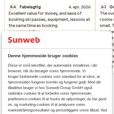
Fabelagtig
4. apr. 2026
G
8.4
6.1
Excellent value for money, and ease of
Excellent value for money, and ease of
The ov
The ov
booking ski passes, equipment, lessons at
booking ski passes, equipment, lessons at
rooms w
rooms w
the same time as booking
the same time as booking
small. 
small. 
accommodation.
accommodation.
require
require
they're
they're
Oversæt til dansk (DA)
handing
handing
that ar
that are
Denne hjemmeside bruger cookies
being p
Overs
Anonym
Ano
The ski
Disse er små tekstfiler, der automatisk installeres i din
Med familie
Med 
basemen
browser, når du besøger vores hjemmeside. Vi
aren't 
bruger funktionelle cookies som standard for at sikre, at
Se alle 96 anmeldelser
take yo
hjemmesiden fungerer korrekt og fungerer godt. Med din
boots s
Lokation
tilladelse bruger vi hos Sunweb Group GmbH også
pool is
statistike cookies til at forbedre vores hjemmeside,
and the
præference-cookies til at huske de oplysninger, du har givet
os, og marketing-cookies til at analysere vores
accommo
markedsføringsresultater og personliggøre vores tilbud. Ved
of bars