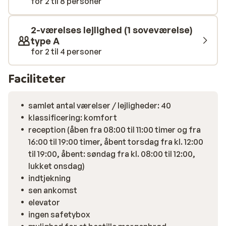
for 2 til 8 personer
gøre i saunaen, og derefter kan du tage en
forfriskende dukkert i den opvarmet udendørs pool. I
2-værelses lejlighed (1 soveværelse)
det hyggelige centrum af Valfréjus finder du flere
type A
restauranter og barer, hvor du kan nyde en snack og en
for 2 til 4 personer
drink. Men du behøver ikke at forlade boligen for at få
en sjov aften. Lej en raclettegrill eller et fonduesæt i
Faciliteter
receptionen til en hyggelig aften i din lejlighed, og
bestil derefter en kaffe eller noget stærkere til en
samlet antal værelser / lejligheder: 40
fantastisk aften i baren på Résidence Vacancéole La
klassificering: komfort
Turra.
reception (åben fra 08:00 til 11:00 timer og fra
16:00 til 19:00 timer, åbent torsdag fra kl. 12:00
til 19:00, åbent: søndag fra kl. 08:00 til 12:00,
lukket onsdag)
indtjekning
sen ankomst
elevator
ingen safetybox