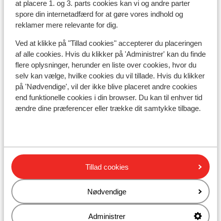
at placere 1. og 3. parts cookies kan vi og andre parter
/ ski o
Se på kort
spore din internetadfærd for at gøre vores indhold og
expensi
reklamer mere relevante for dig.
need tr
interm
Ved at klikke på "Tillad cookies" accepterer du placeringen
af alle cookies. Hvis du klikker på 'Administrer' kan du finde
flere oplysninger, herunder en liste over cookies, hvor du
I området
selv kan vælge, hvilke cookies du vil tillade. Hvis du klikker
Afstand til centrum: ca. 300 meter
på 'Nødvendige', vil der ikke blive placeret andre cookies
Afstand til pengeautomat ca. 300 meter
end funktionelle cookies i din browser. Du kan til enhver tid
Afstand til skipiste ca. 0 meter
ændre dine præferencer eller trække dit samtykke tilbage.
Afstand til skilift ca. 60 meter: télésiège de
charmasson: ca. 60 meter
Afstand til skiskole ca. 300 meter
Afstand til nærmeste butikker ca. 300 meter
Afstand til nærmeste kiosk ca. 300 meter
Tillad cookies
Nærmeste restaurant ca. 300 meter
Liftkort/skileje/undervisning
Nødvendige
Administrer