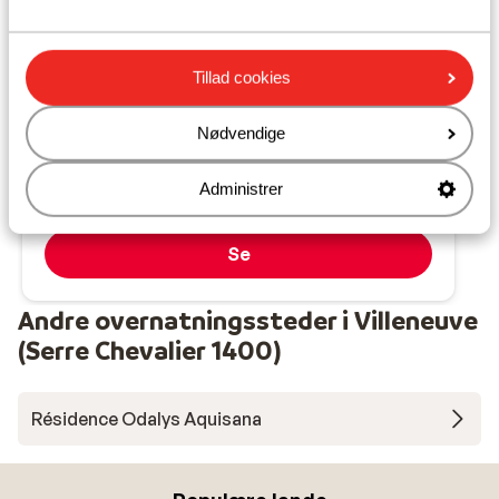
Résidence Odalys Aquisana
Villeneuve (Serre Chevalier 1400)
Tillad cookies
Serre Chevalier Vallée
Frankrig
Swimmingpool
Nødvendige
Elegante lejligheder
På ski helt til døren
Administrer
Fra pris pr. person
Lør. 27. Mar. - Lør. 3. Apr.
4.547 kr.
Ingen forplejning
2
person
Se
Andre overnatningssteder i Villeneuve
(Serre Chevalier 1400)
Résidence Odalys Aquisana