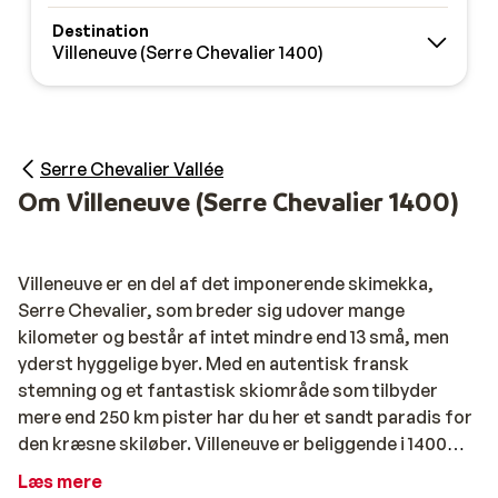
Destination
Villeneuve (Serre Chevalier 1400)
Serre Chevalier Vallée
Om Villeneuve (Serre Chevalier 1400)
Villeneuve er en del af det imponerende skimekka,
Serre Chevalier, som breder sig udover mange
kilometer og består af intet mindre end 13 små, men
yderst hyggelige byer. Med en autentisk fransk
stemning og et fantastisk skiområde som tilbyder
mere end 250 km pister har du her et sandt paradis for
den kræsne skiløber. Villeneuve er beliggende i 1400
meters højde, hvilket gør den ganske snesikker, og
Læs mere
lifter kan tage dig op i omkring 2400 meters højde.