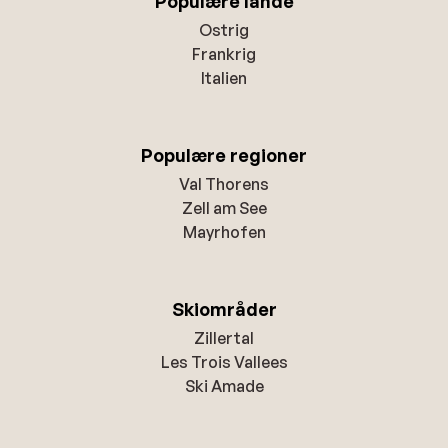
Populære lande
Ostrig
Frankrig
Italien
Populære regioner
Val Thorens
Zell am See
Mayrhofen
Skiområder
Zillertal
Les Trois Vallees
Ski Amade