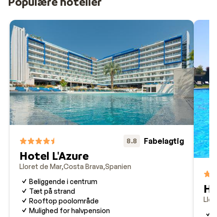
Populære hoteller
Fabelagtig
8.8
Hotel L'Azure
Lloret de Mar
Costa Brava
Spanien
Beliggende i centrum
Ho
Tæt på strand
Llor
Rooftop poolområde
Mulighed for halvpension
V