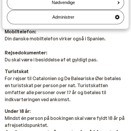
Nødvendige
Mad:
Typiske spanske retter er tapas (små snacks) og paella
Administrer
(ris med skalddyr).
Mobiltelefon:
Din danske mobiltelefon virker også i Spanien.
Rejsedokumenter:
Du skal være i besiddelse af et gyldigt pas.
Turistskat
For rejser til Catalonien og De Baleariske Øer betales
en turistskat per person per nat. Turistskatten
omfatter alle personer over 17 år og betales til
indkvarteringen ved ankomst.
Under 18 år
:
Mindst én person på bookingen skal være fyldt 18 år på
afrejsetidspunktet.