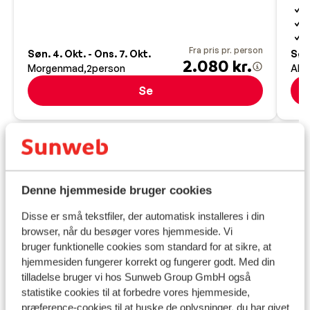
V
U
M
Fra pris pr. person
Søn. 4. Okt. - Ons. 7. Okt.
Søn.
2.080 kr.
Morgenmad
2
person
All 
Se
Praktisk information
Denne hjemmeside bruger cookies
Hovedstad:
Disse er små tekstfiler, der automatisk installeres i din
Hovedstaden er Madrid.
browser, når du besøger vores hjemmeside. Vi
bruger funktionelle cookies som standard for at sikre, at
hjemmesiden fungerer korrekt og fungerer godt. Med din
Tid:
tilladelse bruger vi hos Sunweb Group GmbH også
Spanien har ingen tidsforskel med Danmark, undtagen
statistike cookies til at forbedre vores hjemmeside,
på de Kanariske Øer, der er de 1 time foran.
præference-cookies til at huske de oplysninger, du har givet