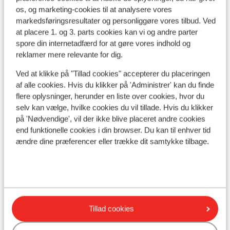
os, og marketing-cookies til at analysere vores
Sprog:
markedsføringsresultater og personliggøre vores tilbud. Ved
Det officielle sprog er spansk.
at placere 1. og 3. parts cookies kan vi og andre parter
spore din internetadfærd for at gøre vores indhold og
Penge:
reklamer mere relevante for dig.
Den officielle møntenhed er euroen.
Ved at klikke på "Tillad cookies" accepterer du placeringen
af alle cookies. Hvis du klikker på 'Administrer' kan du finde
Drikkepenge:
flere oplysninger, herunder en liste over cookies, hvor du
Det er normalt at give ca. 10% i drikkepenge på de
selv kan vælge, hvilke cookies du vil tillade. Hvis du klikker
spanske barer og restauranter.
på 'Nødvendige', vil der ikke blive placeret andre cookies
end funktionelle cookies i din browser. Du kan til enhver tid
Strøm:
ændre dine præferencer eller trække dit samtykke tilbage.
Strømforsyningen er ligesom i Danmark 220 volt.
Stikkontaktet kan dog godt have en anden form. I det
tilfælde kan du købe et mellemled i supermarkedet.
Vand:
Tillad cookies
Det er ikke tilrådeligt at drikke vand fra hanen.