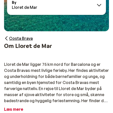
By
Lloret de Mar
Costa Brava
Om Lloret de Mar
Lloret de Mar ligger 75 km nord for Barcalona og er
Costa Bravas mest livlige ferieby. Her findes aktiviteter
og underholdning for både børnefamilier og unge, og
samtidig en byen hjemsted for Costa Bravas mest
farverige natteliv. En rejse til Lloret de Mar byder på
masser af sjove aktiviteter for store og små, skønne
badestrande og hyggelig feriestemning. Her finder du
en ferie for alle, uanset om du rejser til Lloret de Mar
Læs mere
med ungerne eller gerne vil nyde en voksenferie med