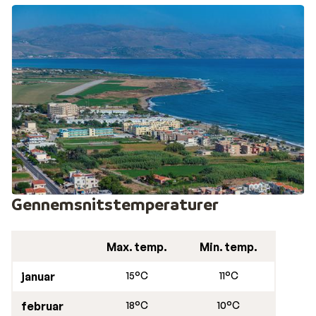
Gennemsnitstemperaturer
Max. temp.
Min. temp.
januar
15°C
11°C
februar
18°C
10°C