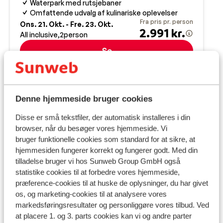
Waterpark med rutsjebaner
Omfattende udvalg af kulinariske oplevelser
Fra pris pr. person
Ons. 21. Okt. - Fre. 23. Okt.
2.991 kr.
All inclusive
2
person
Se
Praktisk information
Denne hjemmeside bruger cookies
Hovedstad:
Hovedstaden er Athen.
Disse er små tekstfiler, der automatisk installeres i din
browser, når du besøger vores hjemmeside. Vi
bruger funktionelle cookies som standard for at sikre, at
Tid:
hjemmesiden fungerer korrekt og fungerer godt. Med din
Grækenland er 1 time foran Danmark.
tilladelse bruger vi hos Sunweb Group GmbH også
statistike cookies til at forbedre vores hjemmeside,
Sprog:
præference-cookies til at huske de oplysninger, du har givet
Det officielle sprog er græsk. Men man kan sagtens
os, og marketing-cookies til at analysere vores
klare sig på engelsk (og delvist på tysk).
markedsføringsresultater og personliggøre vores tilbud. Ved
at placere 1. og 3. parts cookies kan vi og andre parter