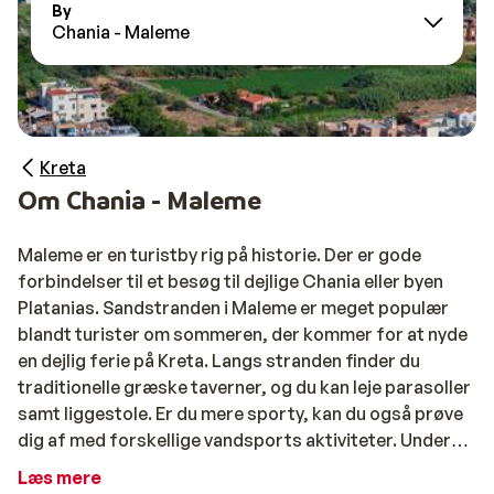
By
Chania - Maleme
Kreta
Om Chania - Maleme
Maleme er en turistby rig på historie. Der er gode
forbindelser til et besøg til dejlige Chania eller byen
Platanias. Sandstranden i Maleme er meget populær
blandt turister om sommeren, der kommer for at nyde
en dejlig ferie på Kreta. Langs stranden finder du
traditionelle græske taverner, og du kan leje parasoller
samt liggestole. Er du mere sporty, kan du også prøve
dig af med forskellige vandsports aktiviteter. Under
ferien kan du gå på opdagelse i de pæne butikker, hvor
Læs mere
du kan finde adskillige souvenirs.