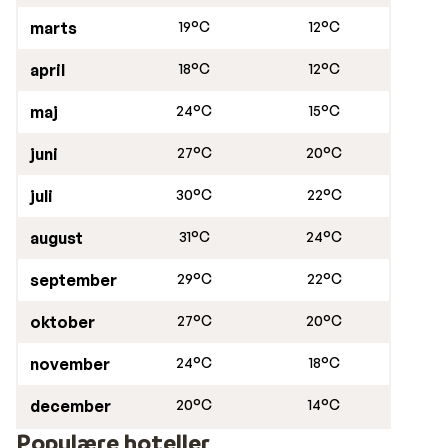
marts
19°C
12°C
april
18°C
12°C
maj
24°C
15°C
juni
27°C
20°C
juli
30°C
22°C
august
31°C
24°C
september
29°C
22°C
oktober
27°C
20°C
november
24°C
18°C
december
20°C
14°C
Populære hoteller