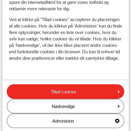
Penge:
spore din internetadfærd for at gøre vores indhold og
Den officielle møntenhed er euro.
reklamer mere relevante for dig.
Ved at klikke på "Tillad cookies" accepterer du placeringen
Drikkepenge:
af alle cookies. Hvis du klikker på 'Administrer' kan du finde
Det er normalt at give ca. 10% i drikkepenge på de
flere oplysninger, herunder en liste over cookies, hvor du
græske barer og restauranter.
selv kan vælge, hvilke cookies du vil tillade. Hvis du klikker
på 'Nødvendige', vil der ikke blive placeret andre cookies
Strøm:
end funktionelle cookies i din browser. Du kan til enhver tid
Strømforsyningen er ligesom i Danmark 220 volt.
ændre dine præferencer eller trække dit samtykke tilbage.
Vand:
Det er ikke tilrådeligt at drikke vand fra hanen.
Tillad cookies
Mad:
Typiske græske retter er Souvlaki, Tzatziki og
Mousaka.
Nødvendige
Mobiltelefon:
Administrer
Din danske mobiltelefon virker også i Grækenland.