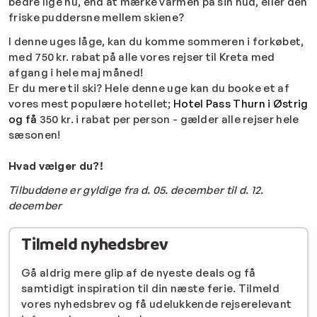
bedre lige nu, end at mærke varmen på sin hud, eller den
friske puddersne mellem skiene?
I denne uges låge, kan du komme sommeren i forkøbet,
med 750 kr. rabat på alle vores rejser til Kreta med
afgang i hele maj måned!
Er du mere til ski? Hele denne uge kan du booke et af
vores mest populære hotellet;
Hotel Pass Thurn i Østrig
og få
350 kr. i rabat per person - gælder alle rejser hele
sæsonen!
Hvad vælger du?!
Tilbuddene er gyldige fra d. 05. december til d. 12.
december
Tilmeld nyhedsbrev
Gå aldrig mere glip af de nyeste deals og få
samtidigt inspiration til din næste ferie. Tilmeld
vores nyhedsbrev og få udelukkende rejserelevant