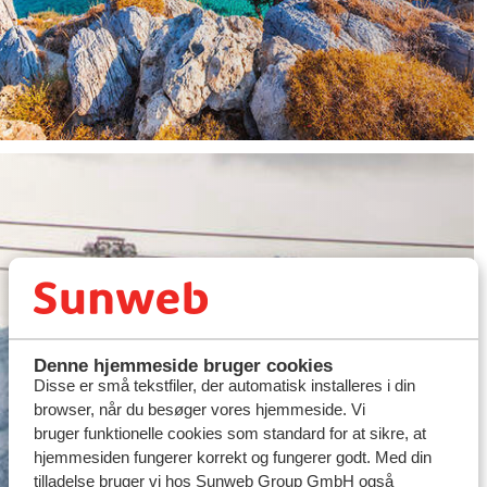
Spar 350 kr. pr. person på
populært hotel i Østrig!
Denne hjemmeside bruger cookies
Disse er små tekstfiler, der automatisk installeres i din
browser, når du besøger vores hjemmeside. Vi
Læs mere om Hotel Pass Thurn
bruger funktionelle cookies som standard for at sikre, at
hjemmesiden fungerer korrekt og fungerer godt. Med din
tilladelse bruger vi hos Sunweb Group GmbH også