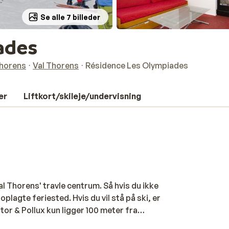
Se alle 7 billeder
ades
Thorens
Val Thorens
Résidence Les Olympiades
er
Liftkort/skileje/undervisning
l Thorens' travle centrum. Så hvis du ikke
 oplagte feriested. Hvis du vil stå på ski, er
or & Pollux kun ligger 100 meter fra
 men pænt indrettet. Morgenmaden kan du