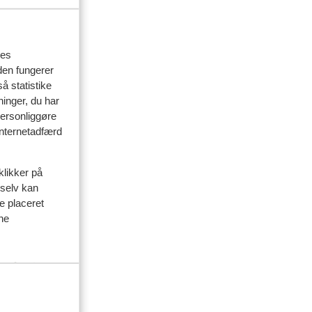
 2025
tion
tion
res
t,
t,
den fungerer
å statistike
ninger, du har
personliggøre
 internetadfærd
klikker på
 selv kan
ve placeret
ine