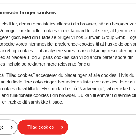
 2025
Fabelagtig
12. apr.
10
meside bruger cookies
Staff were very helpful and pleasant. Accommoda
Staff were very helpful and pleasant. Accommoda
ekstfiler, der automatisk installeres i din browser, når du besøger vo
was clean and comfortable. Kids absolutely loved i
was clean and comfortable. Kids absolutely loved i
i bruger funktionelle cookies som standard for at sikre, at hjemmesi
thank you.
thank you.
ngerer godt. Med din tilladelse bruger vi hos Sunweb Group GmbH ogs
Oversæt til dansk (DA)
 forbedre vores hjemmeside, præference-cookies til at huske de oplys
Stal
Enlig forælder
marketing-cookies til at analysere vores markedsføringsresultater og 
Ved at placere 1. og 3. parts cookies kan vi og andre parter spore din
res indhold og reklamer mere relevante for dig.
på "Tillad cookies" accepterer du placeringen af alle cookies. Hvis du 
kan du finde flere oplysninger, herunder en liste over cookies, hvor du
cookies du vil tillade. Hvis du klikker på 'Nødvendige', vil der ikke bli
end funktionelle cookies i din browser. Du kan til enhver tid ændre d
ller trække dit samtykke tilbage.
er
ge
Tillad cookies