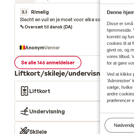
Rimelig
12. apr.
3.1
Denne hjem
Slecht en vuil en je moet voor elke scheet betalen…
Slecht en vuil en je moet voor elke scheet betalen…
Disse er små t
Oversæt til dansk (DA)
hjemmeside. V
korrekt og fu
cookies til at
Anonym
Venner
givet os, og 
vores tilbud. 
Se alle 146 anmeldelser
for at gøre vo
Liftkort/skileje/undervisning
Ved at klikke 
'Administrer' 
vælge, hvilke 
Liftkort
andre cookies 
præferencer e
Undervisning
Administr
Nødvendi
Skileje