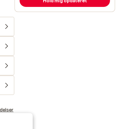
Hold mig opdateret
delser
venner