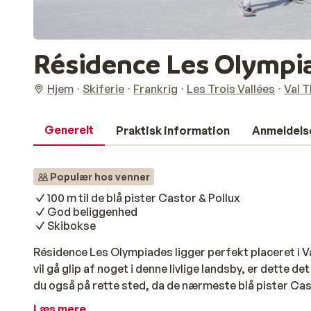
Résidence Les Olympi
Hjem
Skiferie
Frankrig
Les Trois Vallées
Val 
Generelt
Praktisk information
Anmeldels
Populær hos venner
100 m til de blå pister Castor & Pollux
God beliggenhed
Skibokse
Résidence Les Olympiades ligger perfekt placeret i Va
vil gå glip af noget i denne livlige landsby, er dette det
du også på rette sted, da de nærmeste blå pister Cast
boligen. Lejlighederne på Les Olympiades er enkelt,
Læs mere