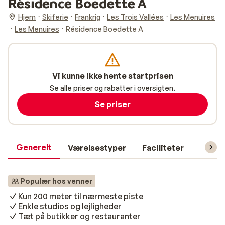
Résidence Boedette A
Hjem
Skiferie
Frankrig
Les Trois Vallées
Les Menuires
Les Menuires
Résidence Boedette A
Vi kunne ikke hente startprisen
Se alle priser og rabatter i oversigten.
Se priser
Generelt
Værelsestyper
Faciliteter
Prakti
Populær hos venner
Kun 200 meter til nærmeste piste
Enkle studios og lejligheder
Tæt på butikker og restauranter