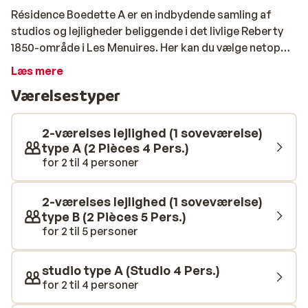
Résidence Boedette A er en indbydende samling af
studios og lejligheder beliggende i det livlige Reberty
1850-område i Les Menuires. Her kan du vælge netop
den værelsestype, der passer til dine behov – hvad
Læs mere
enten det er et hyggeligt studio til fire personer eller en
Værelsestyper
rummelig lejlighed med to soveværelser, der giver
ekstra plads og komfort. Med en beliggenhed kun 200
meter fra pisterne, og 100 meter fra butikkerne, har du
2-værelses lejlighed (1 soveværelse)
alt inden for rækkevidde. Dit værelse er udstyret med
type A (2 Pièces 4 Pers.)
for 2 til 4 personer
et praktisk tekøkken, så du nemt kan tilberede en
hurtig og velsmagende morgenmad og starte dagen
fuld af energi - klar til at indtage pisterne.
2-værelses lejlighed (1 soveværelse)
type B (2 Pièces 5 Pers.)
for 2 til 5 personer
studio type A (Studio 4 Pers.)
for 2 til 4 personer