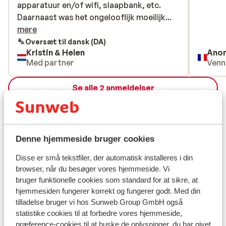
apparatuur en/of wifi, slaapbank, etc.
apparatuur en/of wifi, slaapbank, etc.
Daarnaast was het ongelooflijk moeilijk
Daarnaast was het ongelooflijk moeilijk...
vindbaar. Achterstallig onderhoud,
mere
schimmel op de muren, een vieze wc
Oversæt til dansk (DA)
Kristin & Helen
Ano
borstel en zéker niet voor herhaling
Med partner
Venn
vatbaar. Prijs kwaliteit verhouding
werkelijk waar schandalig. Eventuele
Se alle 2 anmeldelser
foto’s zijn op te vragen.
Lokation
Denne hjemmeside bruger cookies
Disse er små tekstfiler, der automatisk installeres i din
Se på kort
browser, når du besøger vores hjemmeside. Vi
bruger funktionelle cookies som standard for at sikre, at
hjemmesiden fungerer korrekt og fungerer godt. Med din
tilladelse bruger vi hos Sunweb Group GmbH også
statistike cookies til at forbedre vores hjemmeside,
I området
præference-cookies til at huske de oplysninger, du har givet