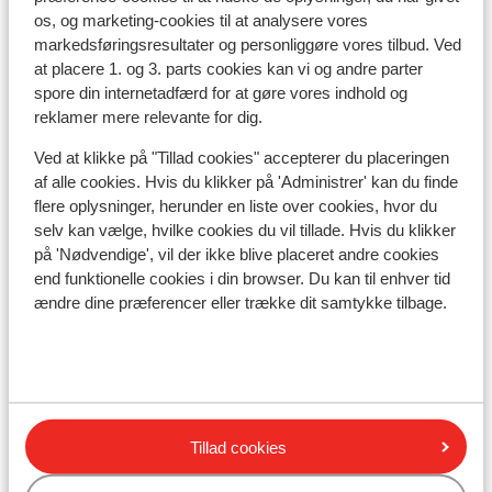
Afstand til centrum: ca. 250 meter, reberty: ca. 50
os, og marketing-cookies til at analysere vores
markedsføringsresultater og personliggøre vores tilbud. Ved
meter, les menuires: ca. 2,5 kilometer
at placere 1. og 3. parts cookies kan vi og andre parter
Indkvartering med forskellig indretning/ejer
spore din internetadfærd for at gøre vores indhold og
Afstand til skipiste ca. 200 meter
reklamer mere relevante for dig.
Afstand til nærmeste butikker ca. 100 meter
Ved at klikke på "Tillad cookies" accepterer du placeringen
Liftkort/skileje/undervisning
af alle cookies. Hvis du klikker på 'Administrer' kan du finde
flere oplysninger, herunder en liste over cookies, hvor du
selv kan vælge, hvilke cookies du vil tillade. Hvis du klikker
Liftkort
på 'Nødvendige', vil der ikke blive placeret andre cookies
end funktionelle cookies i din browser. Du kan til enhver tid
Undervisning
ændre dine præferencer eller trække dit samtykke tilbage.
Skileje
Andre overnatningssteder i Les
Tillad cookies
Menuires