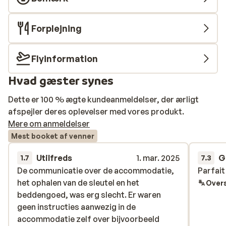
Forplejning
Flyinformation
Hvad gæster synes
Dette er 100 % ægte kundeanmeldelser, der ærligt
afspejler deres oplevelser med vores produkt.
Mere om anmeldelser
Mest booket af venner
Utilfreds
1. mar. 2025
G
1.7
7.3
De communicatie over de accommodatie,
De communicatie over de accommodatie,
Parfait
Parfait
het ophalen van de sleutel en het
het ophalen van de sleutel en het
Overs
beddengoed, was erg slecht. Er waren
beddengoed, was erg slecht. Er waren
geen instructies aanwezig in de
geen instructies aanwezig in de
accommodatie zelf over bijvoorbeeld
accommodatie zelf over bijvoorbeeld