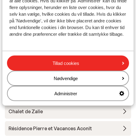
5.833 kr.
af alle cookies. Hvis du klikker på 'Administrer' kan du finde
Ingen forplejning
2
person
Hel
flere oplysninger, herunder en liste over cookies, hvor du
Se
selv kan vælge, hvilke cookies du vil tillade. Hvis du klikker
på 'Nødvendige', vil der ikke blive placeret andre cookies
end funktionelle cookies i din browser. Du kan til enhver tid
ændre dine præferencer eller trække dit samtykke tilbage.
Andre overnatningssteder i Les
Menuires
Tillad cookies
Chalet Le Jardin de Rosalie
Nødvendige
Administrer
Chalet la Grange de Marcelline
Chalet de Zalie
Résidence Pierre et Vacances Aconit