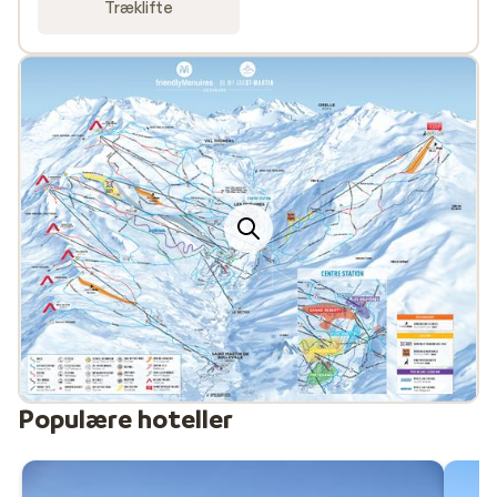
Træklifte
luksuriøs eller bare bedst til prisen, så har vi noget at
tilbyde dig. Når du bestiller en skiferie til Frankrig med
Sunweb, så er liftkorter inkluderet i den pris, som du
har betalt hjemmefra.
Se alle Sunwebs skiferier i Frankrig
Populære hoteller