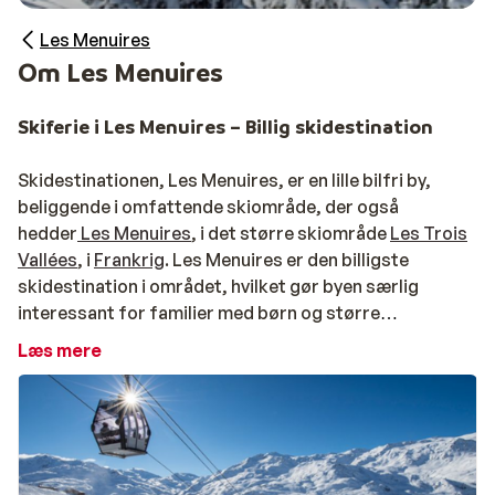
Les Menuires
Om Les Menuires
Skiferie i Les Menuires – Billig skidestination
Skidestinationen, Les Menuires, er en lille bilfri by,
beliggende i omfattende skiområde, der også
hedder
Les Menuires
, i det større skiområde
Les Trois
Vallées
, i
Frankrig
. Les Menuires er den billigste
skidestination i området, hvilket gør byen særlig
interessant for familier med børn og større
rejsegrupper. Les Menuires er bygget i 1960erne, med
Læs mere
det overordnede formål at skabe en god
skidestination. Derfor er forbindelsen til skiområdet
god i form af korte afstande til skilift og pister, og du
kan her ofte stå på ski direkte til og fra din indkvartering.
Skiferie i Les Menuires – Forskellige bydele