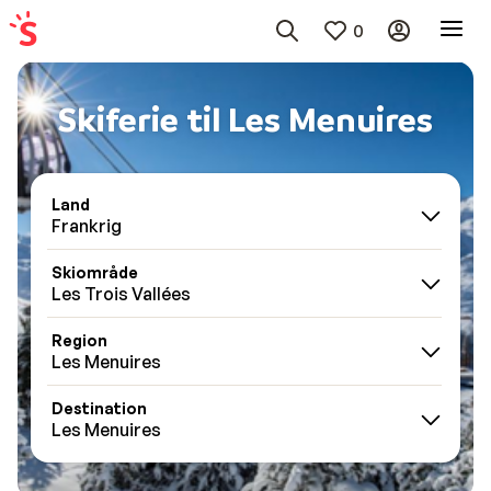
0
Skiferie til Les Menuires
Land
Frankrig
Skiområde
Les Trois Vallées
Region
Les Menuires
Destination
Les Menuires