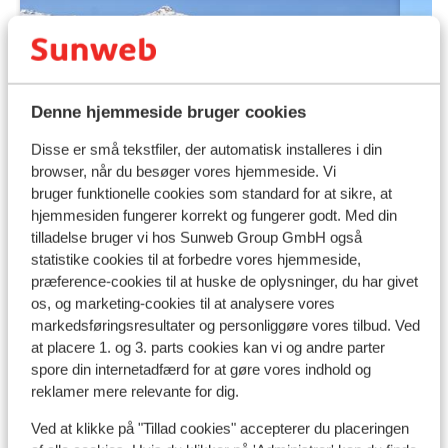
Denne hjemmeside bruger cookies
Disse er små tekstfiler, der automatisk installeres i din
browser, når du besøger vores hjemmeside. Vi
bruger funktionelle cookies som standard for at sikre, at
hjemmesiden fungerer korrekt og fungerer godt. Med din
tilladelse bruger vi hos Sunweb Group GmbH også
Vi
God
7.9
statistike cookies til at forbedre vores hjemmeside,
Me
Résidences Les Clarines
præference-cookies til at huske de oplysninger, du har givet
os, og marketing-cookies til at analysere vores
Les
Les Menuires
Les Menuires
Frankrig
markedsføringsresultater og personliggøre vores tilbud. Ved
I
Stå op i en luksuslejlighed
at placere 1. og 3. parts cookies kan vi og andre parter
Perfekt beliggenhed i centrum og lige ved
I
spore din internetadfærd for at gøre vores indhold og
pisterne
P
Slap af i wellnesscenteret
reklamer mere relevante for dig.
Indretning med øje for detaljen
Ved at klikke på "Tillad cookies" accepterer du placeringen
Fra pris pr. person
Lør. 10. Apr. - Lør. 17. Apr.
Søn.