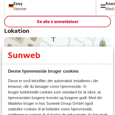
Essy
Ano
de woo
Venner
Med 
met 2-e
appart
Se alle 6 anmeldelser
Lokation
Se på kort
Denne hjemmeside bruger cookies
Disse er små tekstfiler, der automatisk installeres i din
browser, når du besøger vores hjemmeside. Vi
I området
bruger funktionelle cookies som standard for at sikre, at
I udkanten af centrum
hjemmesiden fungerer korrekt og fungerer godt. Med din
Afstand til centrum: ca. 800 meter
tilladelse bruger vi hos Sunweb Group GmbH også
Indkvartering med forskellig indretning/ejer
statistike cookies til at forbedre vores hjemmeside,
præference-cookies til at huske de oplysninger, du har givet