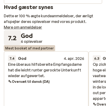
Hvad gæster synes
Dette er 100 % ægte kundeanmeldelser, der ærligt
afspejler deres oplevelser med vores produkt.
Mere om anmeldelser
God
7.2
6 oplevelser
Mest booket af med partner
God
4. apr. 2026
G
7.4
6.3
Eine überaus hilfsbereite Empfangsdame
Eine überaus hilfsbereite Empfangsdame
Op zich
Op zich
hat die leicht runter gerockte Unterkunft
hat die leicht runter gerockte Unterkunft
hoge ei
hoge ei
wieder aufgewertet.
wieder aufgewertet.
vaatwa
vaatwa
winter
winter
Oversæt til dansk (DA)
in de l
in de l
out per
out per
apparte
apparte
ruimte 
Overs