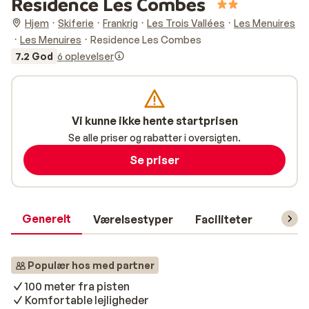
Residence Les Combes
Hjem
Skiferie
Frankrig
Les Trois Vallées
Les Menuires
Les Menuires
Residence Les Combes
7.2 God
6 oplevelser
Vi kunne ikke hente startprisen
Se alle priser og rabatter i oversigten.
Se priser
Generelt
Værelsestyper
Faciliteter
Prakti
Populær hos med partner
100 meter fra pisten
Komfortable lejligheder