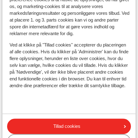
Afstand til lufthavn geneva cointrin airport ca. 143
os, og marketing-cookies til at analysere vores
kilometer: Aix -Les-Bains Airport ca. 100 kilometer
markedsføringsresultater og personliggøre vores tilbud. Ved
Afstand til togstation ca. 27 kilometer
at placere 1. og 3. parts cookies kan vi og andre parter
Afstand til skipiste ca. 100 meter
spore din internetadfærd for at gøre vores indhold og
Afstand til nærmeste butikker ca. 50 meter
reklamer mere relevante for dig.
Afstand til nærmeste kiosk
Ved at klikke på "Tillad cookies" accepterer du placeringen
Liftkort/skileje/undervisning
af alle cookies. Hvis du klikker på 'Administrer' kan du finde
flere oplysninger, herunder en liste over cookies, hvor du
selv kan vælge, hvilke cookies du vil tillade. Hvis du klikker
Liftkort
på 'Nødvendige', vil der ikke blive placeret andre cookies
end funktionelle cookies i din browser. Du kan til enhver tid
ændre dine præferencer eller trække dit samtykke tilbage.
Undervisning
Skileje
Andre overnatningssteder i Les
Tillad cookies
Menuires