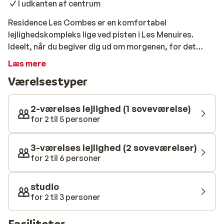
I udkanten af centrum
Residence Les Combes er en komfortabel
lejlighedskompleks lige ved pisten i Les Menuires.
Ideelt, når du begiver dig ud om morgenen, for det
tager aldrig lang tid, før du står øverst på din første
Læs mere
nedkørsel. Lejlighederne er moderne og komfortabelt
Værelsestyper
indrettet. Efter en dag med slalom er det dejligt at
slappe af i din lejlighed. Hvis du ikke er træt endnu,
ligger centrum næsten lige om hjørnet. Her kan du nyde
2-værelses lejlighed (1 soveværelse)
eftermiddagssolen på terrassen eller spise ude på en
for 2 til 5 personer
af de hyggelige restauranter.
3-værelses lejlighed (2 soveværelser)
for 2 til 6 personer
studio
for 2 til 3 personer
Faciliteter