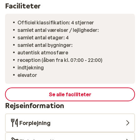
udgangspunkt for din skiferie. Med shuttlen er du
Faciliteter
hurtigt ved liften, så du kan udforske pisterne i
Carezza og området Dolomiti Superski. Glæd dig til
frisk bjergluft, knitrende sne og afslappende øjeblikke
Officiel klassifikation: 4 stjerner
i varm, italiensk hygge, når du vender tilbage til hotellet.
samlet antal værelser / lejligheder:
samlet antal etager: 4
samlet antal bygninger:
autentisk atmosfære
reception (åben fra kl. 07:00 - 22:00)
indtjekning
elevator
Se alle faciliteter
Rejseinformation
Forplejning