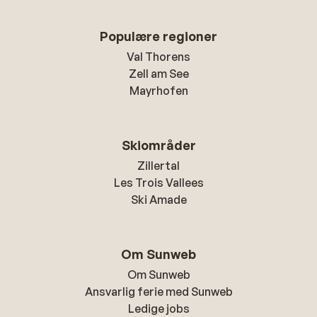
Populære regioner
Val Thorens
Zell am See
Mayrhofen
Skiområder
Zillertal
Les Trois Vallees
Ski Amade
Om Sunweb
Om Sunweb
Ansvarlig ferie med Sunweb
Ledige jobs