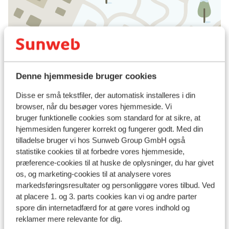
Se på kort
Denne hjemmeside bruger cookies
Disse er små tekstfiler, der automatisk installeres i din
I området
browser, når du besøger vores hjemmeside. Vi
Afstand til centrum: ca. 600 meter
bruger funktionelle cookies som standard for at sikre, at
Afstand til skipiste ca. 200 meter
hjemmesiden fungerer korrekt og fungerer godt. Med din
Afstand til busstoppested til skilift ca. 50 meter (
tilladelse bruger vi hos Sunweb Group GmbH også
skibus gratis mod forevisning af liftkort)
statistike cookies til at forbedre vores hjemmeside,
Afstand til skilift ca. 200 meter
præference-cookies til at huske de oplysninger, du har givet
os, og marketing-cookies til at analysere vores
Afstand til nærmeste butikker ca. 600 meter
markedsføringsresultater og personliggøre vores tilbud. Ved
Afstand til nærmeste kiosk ca. 100 meter
at placere 1. og 3. parts cookies kan vi og andre parter
Ved en hovedvej
spore din internetadfærd for at gøre vores indhold og
reklamer mere relevante for dig.
Liftkort/skileje/undervisning