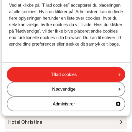
Ved at klikke på "Tillad cookies" accepterer du placeringen
af alle cookies. Hvis du klikker på 'Administrer' kan du finde
Liftkort
flere oplysninger, herunder en liste over cookies, hvor du
selv kan vælge, hvilke cookies du vil tillade. Hvis du klikker
Skileje
på 'Nødvendige', vil der ikke blive placeret andre cookies
end funktionelle cookies i din browser. Du kan til enhver tid
ændre dine præferencer eller trække dit samtykke tilbage.
Andre overnatningssteder i Val di
Fassa
Hotel Andreas
Tillad cookies
Hotel Garni Aritz
Nødvendige
Administrer
Hotel Ciampedie Luxury Alpine Spa
Hotel Christine