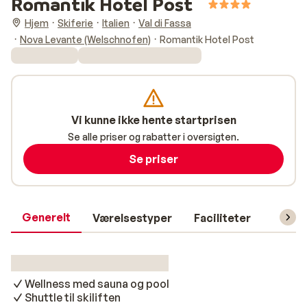
Romantik Hotel Post
Hjem
Skiferie
Italien
Val di Fassa
Nova Levante (Welschnofen)
Romantik Hotel Post
Vi kunne ikke hente startprisen
Se alle priser og rabatter i oversigten.
Se priser
Generelt
Værelsestyper
Faciliteter
Prakti
Wellness med sauna og pool
Shuttle til skiliften