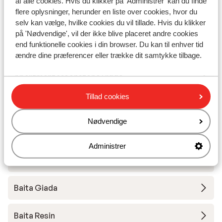
af alle cookies. Hvis du klikker på 'Administrer' kan du finde
flere oplysninger, herunder en liste over cookies, hvor du
Hotel Intermonti
selv kan vælge, hvilke cookies du vil tillade. Hvis du klikker
på 'Nødvendige', vil der ikke blive placeret andre cookies
end funktionelle cookies i din browser. Du kan til enhver tid
Apartmens La Fonte
ændre dine præferencer eller trække dit samtykke tilbage.
Apartment Moonstone Ridge
Tillad cookies
Apartment Mountain Bliss
Nødvendige
Apartment Trifoglio
Administrer
Bait dal Cucu
Baita Giada
Baita Resin