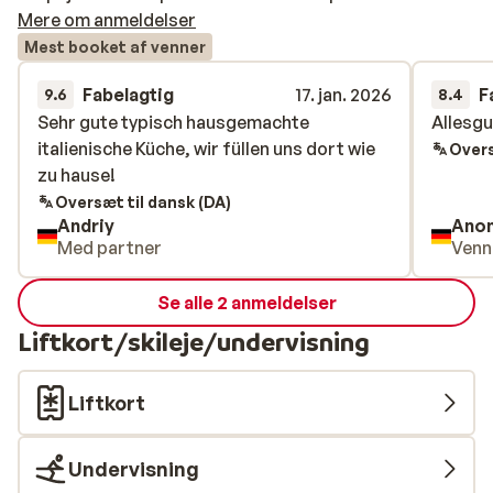
Mere om anmeldelser
Mest booket af venner
Fabelagtig
17. jan. 2026
F
9.6
8.4
Sehr gute typisch hausgemachte
Sehr gute typisch hausgemachte
Allesgu
Allesgu
italienische Küche, wir füllen uns dort wie
italienische Küche, wir füllen uns dort wie
Overs
zu hause!
zu hause!
Oversæt til dansk (DA)
Andriy
Ano
Med partner
Venn
Se alle 2 anmeldelser
Liftkort/skileje/undervisning
Liftkort
Undervisning