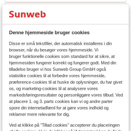
Skileje
Andre overnatningssteder i Livigno
Denne hjemmeside bruger cookies
Disse er små tekstfiler, der automatisk installeres i din
Montivas Lodge
browser, når du besøger vores hjemmeside. Vi
bruger funktionelle cookies som standard for at sikre, at
Hotel Lac Salin Spa & Mountain Resort
hjemmesiden fungerer korrekt og fungerer godt. Med din
tilladelse bruger vi hos Sunweb Group GmbH også
statistike cookies til at forbedre vores hjemmeside,
Hotel Margherita
præference-cookies til at huske de oplysninger, du har givet
os, og marketing-cookies til at analysere vores
Alexander Charme Hotel
markedsføringsresultater og personliggøre vores tilbud. Ved
at placere 1. og 3. parts cookies kan vi og andre parter
spore din internetadfærd for at gøre vores indhold og
Hotel Amerikan
reklamer mere relevante for dig.
Ved at klikke på "Tillad cookies" accepterer du placeringen
Hotel Baita Cecilia