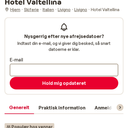
Hotel Valtellina
Hjem
Skiferie
Italien
Livigno
Livigno
Hotel Valtellina
Nysgerrig efter nye afrejsedatoer?
Indtast din e-mail, og vi giver dig besked, så snart
datoerne er klar.
E-mail
Hold mig opdateret
Generelt
Praktisk information
Anmeldelser
Populær hos venner