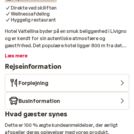
Direkte ved skiliften
Wellnessafdeling
Hyggelig restaurant
Hotel Valtellina byder på en smuk beliggenhed i Livigno
og er kendt for sin autentiske atmosfære og
gæstfrihed. Det populære hotel ligger 800 m fra det
livlige centrum af Livigno og lige ved siden af pisten,
Læs mere
meget mere ideele forhold fås ikke i dette skiparadis.
Rejseinformation
Værelserne er alle indrettet i typisk alpestil, og
trænger du til lidt ekstra afslapning, kan du bruge
wellness-området, hvor der er sauna, tyrkisk bad og
Forplejning
solarium til gæsterne. Om morgenen kan du nyde en
god start på dagen i hotellets restaurant, der også
Businformation
servere lækre, lokale specialiteter om aftenen.
Hvad gæster synes
Dette er 100 % ægte kundeanmeldelser, der ærligt
afspejler deres oplevelser med vores produkt.