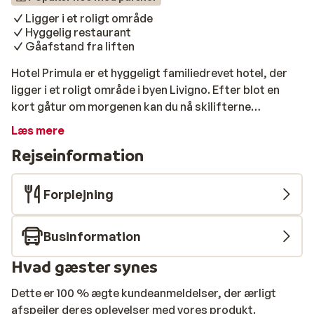
Ligger i et roligt område
Hyggelig restaurant
Gåafstand fra liften
Hotel Primula er et hyggeligt familiedrevet hotel, der
ligger i et roligt område i byen Livigno. Efter blot en
kort gåtur om morgenen kan du nå skilifterne
Carosello 3000, som sætter dig af på toppen. Det
Læs mere
billedskønne centrum af Livigno ligger 700 meter fra
Rejseinformation
hotellet. Værelserne er rummelige og smagfuldt
indrettet og har alle balkon. En god måde at slappe af
på efter en dag på pisterne er at trække sig tilbage til
Forplejning
wellnesscentret. Her kan du i jacuzzien eller saunaen.
Om aftenen kan du smutte ind i den hyggelige
Businformation
restaurant til en typisk og traditionel middag og nyde
den typiske gæstfrihed.
Hvad gæster synes
Dette er 100 % ægte kundeanmeldelser, der ærligt
afspejler deres oplevelser med vores produkt.