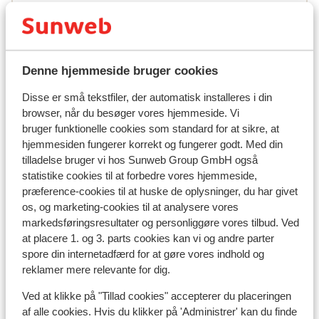
Skileje
Denne hjemmeside bruger cookies
Andre overnatningssteder i Livigno
Disse er små tekstfiler, der automatisk installeres i din
Montivas Lodge
browser, når du besøger vores hjemmeside. Vi
bruger funktionelle cookies som standard for at sikre, at
hjemmesiden fungerer korrekt og fungerer godt. Med din
Hotel Lac Salin Spa & Mountain Resort
tilladelse bruger vi hos Sunweb Group GmbH også
statistike cookies til at forbedre vores hjemmeside,
Hotel Margherita
præference-cookies til at huske de oplysninger, du har givet
os, og marketing-cookies til at analysere vores
markedsføringsresultater og personliggøre vores tilbud. Ved
Alexander Charme Hotel
at placere 1. og 3. parts cookies kan vi og andre parter
spore din internetadfærd for at gøre vores indhold og
Hotel Amerikan
reklamer mere relevante for dig.
Ved at klikke på "Tillad cookies" accepterer du placeringen
Hotel Baita Cecilia
af alle cookies. Hvis du klikker på 'Administrer' kan du finde