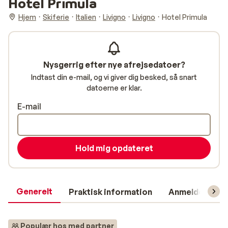
Hotel Primula
Hjem
Skiferie
Italien
Livigno
Livigno
Hotel Primula
Nysgerrig efter nye afrejsedatoer?
Indtast din e-mail, og vi giver dig besked, så snart
datoerne er klar.
E-mail
Hold mig opdateret
Generelt
Praktisk information
Anmeldelser
Populær hos med partner