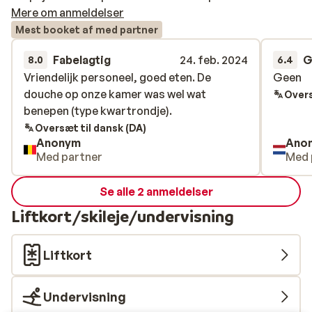
Mere om anmeldelser
Mest booket af med partner
Fabelagtig
24. feb. 2024
G
8.0
6.4
Vriendelijk personeel, goed eten. De
Vriendelijk personeel, goed eten. De
Geen
Geen
douche op onze kamer was wel wat
douche op onze kamer was wel wat
Overs
benepen (type kwartrondje).
benepen (type kwartrondje).
Oversæt til dansk (DA)
Anonym
Ano
Med partner
Med 
Se alle 2 anmeldelser
Liftkort/skileje/undervisning
Liftkort
Undervisning