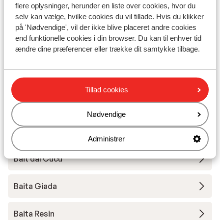
flere oplysninger, herunder en liste over cookies, hvor du
selv kan vælge, hvilke cookies du vil tillade. Hvis du klikker
Hotel Intermonti
på 'Nødvendige', vil der ikke blive placeret andre cookies
end funktionelle cookies i din browser. Du kan til enhver tid
Apartmens La Fonte
ændre dine præferencer eller trække dit samtykke tilbage.
Apartment Moonstone Ridge
Tillad cookies
Apartment Mountain Bliss
Nødvendige
Apartment Trifoglio
Administrer
Bait dal Cucu
Baita Giada
Baita Resin