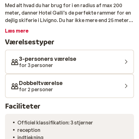
Med alt hvad du har brug for i en radius af max 200
meter, danner Hotel Galli’s de perfekte rammer for en
dejlig skiferie i Livigno. Du har ikke mere end 25 meter
til skiliften, og alle de fede muligheder som pisterne
Læs mere
giver dig, om du er til ski, snowboard eller langrend. På
Værelsestyper
hotellet får du et hyggeligt indrettet værelse, og med
halvpension er du sikret en god bund, når du indtager
pisterne efter morgenmaden, og alle muligheder for at
3-personers værelse
få stillet sulten til aftensmad, når du kommer hjem
for 3 personer
efter en god dag. Vi anbefaler Hotel Galli’s til dig, som
ønsker et hotel tæt på alt i Livigno.
Dobbeltværelse
for 2 personer
Faciliteter
Officiel klassifikation: 3 stjerner
reception
indtjekning