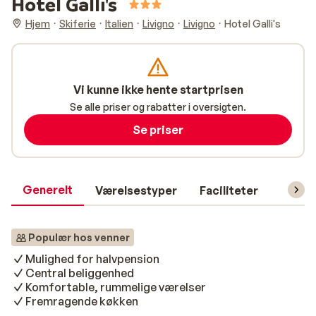
Hotel Galli's
Hjem
Skiferie
Italien
Livigno
Livigno
Hotel Galli's
Vi kunne ikke hente startprisen
Se alle priser og rabatter i oversigten.
Se priser
Generelt
Værelsestyper
Faciliteter
Prakti
Populær hos venner
Mulighed for halvpension
Central beliggenhed
Komfortable, rummelige værelser
Fremragende køkken