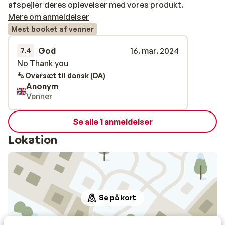
afspejler deres oplevelser med vores produkt.
Mere om anmeldelser
Mest booket af venner
God
16. mar. 2024
7.4
No Thank you
No Thank you
Oversæt til dansk (DA)
Anonym
Venner
Se alle 1 anmeldelser
Lokation
Se på kort