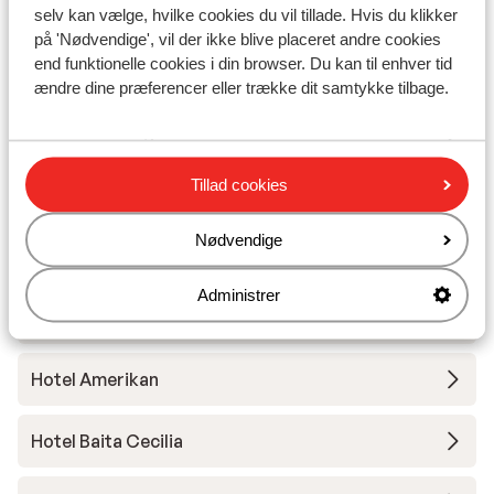
Skileje
selv kan vælge, hvilke cookies du vil tillade. Hvis du klikker
på 'Nødvendige', vil der ikke blive placeret andre cookies
end funktionelle cookies i din browser. Du kan til enhver tid
Andre overnatningssteder i Livigno
ændre dine præferencer eller trække dit samtykke tilbage.
Montivas Lodge
Tillad cookies
Hotel Lac Salin Spa & Mountain Resort
Nødvendige
Hotel Margherita
Administrer
Alexander Charme Hotel
Hotel Amerikan
Hotel Baita Cecilia