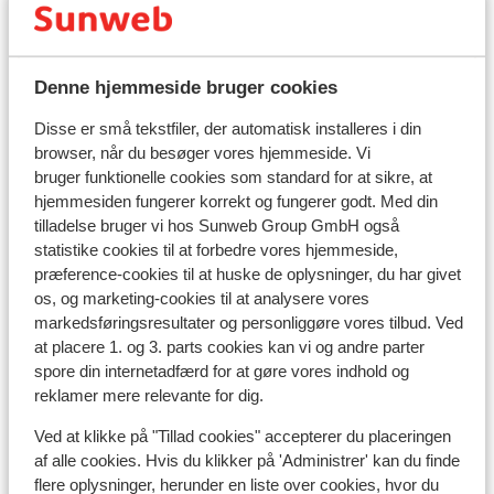
I området
Denne hjemmeside bruger cookies
I centrum
Afstand til pengeautomat ca. 75 meter
Disse er små tekstfiler, der automatisk installeres i din
Afstand til skipiste ca. 50 meter
browser, når du besøger vores hjemmeside. Vi
Afstand til skilift ca. 25 meter
bruger funktionelle cookies som standard for at sikre, at
Afstand til nærmeste butikker ca. 75 meter
hjemmesiden fungerer korrekt og fungerer godt. Med din
tilladelse bruger vi hos Sunweb Group GmbH også
Afstand til nærmeste kiosk ca. 150 meter
statistike cookies til at forbedre vores hjemmeside,
Nærmeste restaurant ca. 75 meter
præference-cookies til at huske de oplysninger, du har givet
Liftkort/skileje/undervisning
os, og marketing-cookies til at analysere vores
markedsføringsresultater og personliggøre vores tilbud. Ved
at placere 1. og 3. parts cookies kan vi og andre parter
Liftkort
spore din internetadfærd for at gøre vores indhold og
reklamer mere relevante for dig.
Undervisning
Ved at klikke på "Tillad cookies" accepterer du placeringen
af alle cookies. Hvis du klikker på 'Administrer' kan du finde
flere oplysninger, herunder en liste over cookies, hvor du