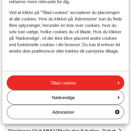
Ré
reklamer mere relevante for dig.
Le Corbier
Les Sybelles
Frankrig
de
Pæne, velholdte lejligheder
Ved at klikke på "Tillad cookies" accepterer du placeringen
Le C
Tæt på Grand Crozat Praz de Piéres-pisten
af alle cookies. Hvis du klikker på 'Administrer' kan du finde
God service, dejlig atmosfære
S
flere oplysninger, herunder en liste over cookies, hvor du
W
selv kan vælge, hvilke cookies du vil tillade. Hvis du klikker
L
på 'Nødvendige', vil der ikke blive placeret andre cookies
Fra pris pr. person
Lør. 12. Dec. - Lør. 19. Dec.
Lør.
end funktionelle cookies i din browser. Du kan til enhver tid
2.427 kr.
Ingen forplejning
2
person
Inge
ændre dine præferencer eller trække dit samtykke tilbage.
Se
Tillad cookies
Andre overnatningssteder i Le Corbier
Nødvendige
Administrer
Résidence Club MMV l'Etoile des Sybelles
Résidence Club MMV l'Etoile des Sybelles - Rabat