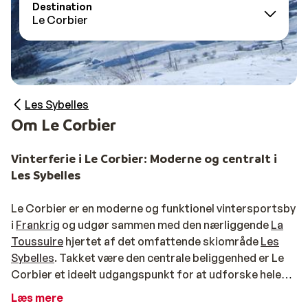
Destination
Le Corbier
Les Sybelles
Om Le Corbier
Vinterferie i Le Corbier: Moderne og centralt i
Les Sybelles
Le Corbier er en moderne og funktionel vintersportsby
i
Frankrig
og udgør sammen med den nærliggende
La
Toussuire
hjertet af det omfattende skiområde
Les
Sybelles
. Takket være den centrale beliggenhed er Le
Corbier et ideelt udgangspunkt for at udforske hele
skiområdet, med direkte forbindelser til landsbyer
Læs mere
som
Saint-Sorlin-d’Arves
og
Saint-Jean-d’Arves
. Byen