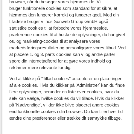
browser, når du besøger vores hjemmeside. Vi
bruger funktionelle cookies som standard for at sikre, at
Sprog:
hjemmesiden fungerer korrekt og fungerer godt. Med din
Det officielle sprog er græsk. Men man kan sagtens
tilladelse bruger vi hos Sunweb Group GmbH også
klare sig på engelsk (og delvist på tysk).
statistike cookies til at forbedre vores hjemmeside,
præference-cookies til at huske de oplysninger, du har givet
Penge:
os, og marketing-cookies til at analysere vores
Den officielle møntenhed er euro.
markedsføringsresultater og personliggøre vores tilbud. Ved
at placere 1. og 3. parts cookies kan vi og andre parter
Drikkepenge:
spore din internetadfærd for at gøre vores indhold og
Det er normalt at give ca. 10% i drikkepenge på de
reklamer mere relevante for dig.
græske barer og restauranter.
Ved at klikke på "Tillad cookies" accepterer du placeringen
af alle cookies. Hvis du klikker på 'Administrer' kan du finde
Strøm:
flere oplysninger, herunder en liste over cookies, hvor du
Strømforsyningen er ligesom i Danmark 220 volt.
selv kan vælge, hvilke cookies du vil tillade. Hvis du klikker
på 'Nødvendige', vil der ikke blive placeret andre cookies
Vand:
end funktionelle cookies i din browser. Du kan til enhver tid
Det er ikke tilrådeligt at drikke vand fra hanen.
ændre dine præferencer eller trække dit samtykke tilbage.
Mad: