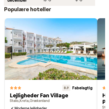
december
Populære hoteller
Fabelagtig
8.9
Lejligheder Fan Village
Ho
Po
Stalis
Kreta
Grækenland
Stal
Moderne lejligheder