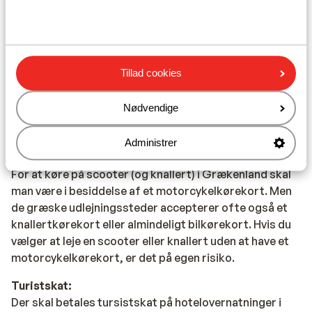
Typiske græske retter er Souvlaki, Tzatziki og
Mousaka.
Mobiltelefon:
Tillad cookies
Din danske mobiltelefon virker også i Grækenland.
Rejsedokumenter:
Nødvendige
Du skal være i besiddelse af et gyldigt pas.
Administrer
Scooterudlejning:
For at køre på scooter (og knallert) i Grækenland skal
man være i besiddelse af et motorcykelkørekort. Men
de græske udlejningssteder accepterer ofte også et
knallertkørekort eller almindeligt bilkørekort. Hvis du
vælger at leje en scooter eller knallert uden at have et
motorcykelkørekort, er det på egen risiko.
Turistskat:
Der skal betales tursistskat på hotelovernatninger i