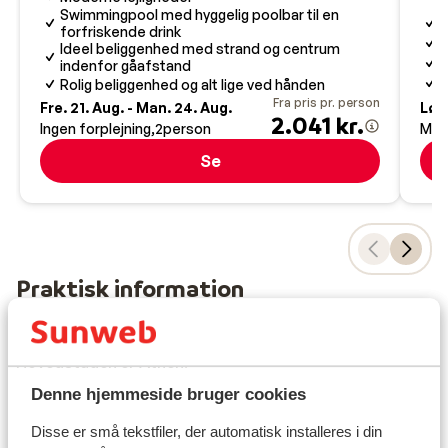
Swimmingpool med hyggelig poolbar til en
N
forfriskende drink
P
Ideel beliggenhed med strand og centrum
S
indenfor gåafstand
Rolig beliggenhed og alt lige ved hånden
Fra pris pr. person
Fre. 21. Aug. - Man. 24. Aug.
Lør.
2.041 kr.
Ingen forplejning
2
person
Mor
Se
Praktisk information
Hovedstad:
Hovedstaden er Athen.
Denne hjemmeside bruger cookies
Tid:
Disse er små tekstfiler, der automatisk installeres i din
Grækenland er 1 time foran Danmark.