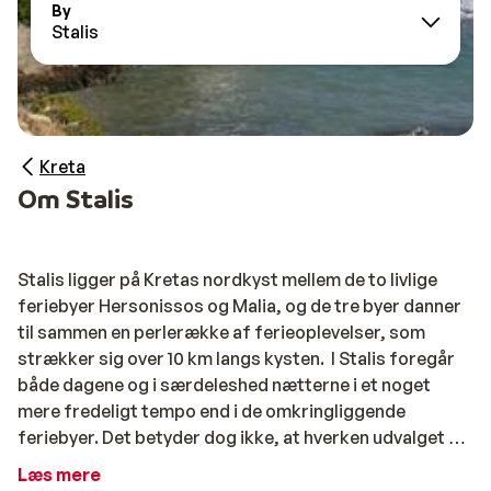
By
Stalis
Kreta
Om Stalis
Stalis ligger på Kretas nordkyst mellem de to livlige
feriebyer Hersonissos og Malia, og de tre byer danner
til sammen en perlerække af ferieoplevelser, som
strækker sig over 10 km langs kysten. I Stalis foregår
både dagene og i særdeleshed nætterne i et noget
mere fredeligt tempo end i de omkringliggende
feriebyer. Det betyder dog ikke, at hverken udvalget at
forretninger eller udvalget af barer og restauranter
Læs mere
lader noget tilbage at ønske.