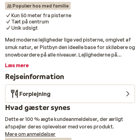
Populær hos med familie
Kun 50 meter fra pisterne
Tæt på centrum
Unik udsigt
Med moderne lejligheder lige ved pisterne, omgivet af
smuk natur, er Pistbyn den ideelle base for skiløbere og
snowboardere på alle niveauer. Lejlighederne på
Pistbyn er moderne indrettet og fuldt udstyret. Nyd en
Læs mere
komfortabel stue med pejs, et fuldt udstyret køkken
Rejseinformation
og flere soveværelser med eget bad. De fleste
lejligheder har balkon eller terrasse med betagende
udsigt over de snedækkede bjerge. Efter en dag med
Forplejning
skiløb og snowboarding kan du slappe af i Pistbyns
Hvad gæster synes
sauna eller jacuzzi. Nyd et velsmagende måltid i
restauranten, eller tag på afterski i baren.
Dette er 100 % ægte kundeanmeldelser, der ærligt
afspejler deres oplevelser med vores produkt.
Mere om anmeldelser