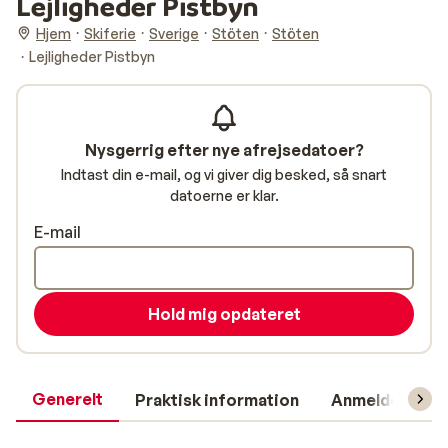
Lejligheder Pistbyn
Hjem
Skiferie
Sverige
Stöten
Stöten
Lejligheder Pistbyn
Nysgerrig efter nye afrejsedatoer?
Indtast din e-mail, og vi giver dig besked, så snart
datoerne er klar.
E-mail
Hold mig opdateret
Generelt
Praktisk information
Anmeldelser