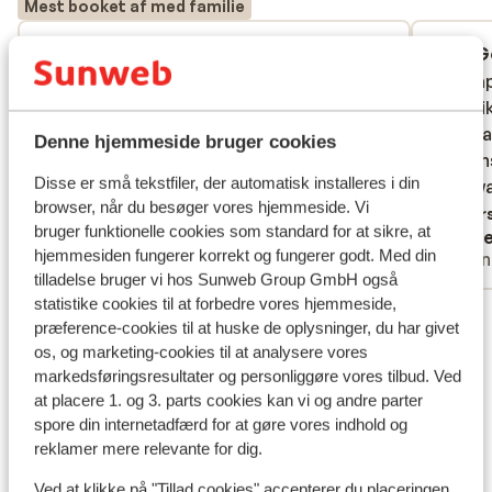
Mest booket af med familie
God
1. mar. 2025
G
7.9
7.9
Godt generelt, vi fik ikke den hytte der
Godt generelt, vi fik ikke den hytte der
Mooi a
Mooi a
stod i lejebeviset. Baby stol og seng var
stod i lejebeviset. Baby stol og seng var
geschik
geschik
ekstra tilkøb og ikke inkluderet. Ellers
ekstra tilkøb og ikke inkluderet. Ellers
alles a
alles a
Denne hjemmeside bruger cookies
rigtig godt. God beliggenhed, ok rent og
rigtig godt. God beliggenhed, ok rent og
kussens
kussens
Disse er små tekstfiler, der automatisk installeres i din
fine faciliteter i hytten.
fine faciliteter i hytten.
alles w
alles w
browser, når du besøger vores hjemmeside. Vi
Overs
bruger funktionelle cookies som standard for at sikre, at
Anonym
Ann
hjemmesiden fungerer korrekt og fungerer godt. Med din
Med familie
Venn
tilladelse bruger vi hos Sunweb Group GmbH også
statistike cookies til at forbedre vores hjemmeside,
Se alle 2 anmeldelser
præference-cookies til at huske de oplysninger, du har givet
Liftkort/skileje/undervisning
os, og marketing-cookies til at analysere vores
markedsføringsresultater og personliggøre vores tilbud. Ved
at placere 1. og 3. parts cookies kan vi og andre parter
Liftkort
spore din internetadfærd for at gøre vores indhold og
reklamer mere relevante for dig.
Undervisning
Ved at klikke på "Tillad cookies" accepterer du placeringen