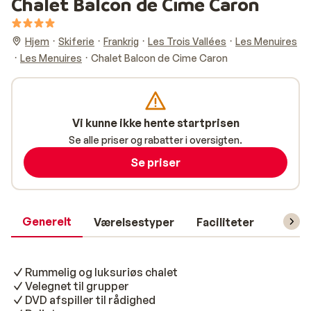
Chalet Balcon de Cime Caron
Hjem
Skiferie
Frankrig
Les Trois Vallées
Les Menuires
Les Menuires
Chalet Balcon de Cime Caron
Vi kunne ikke hente startprisen
Se alle priser og rabatter i oversigten.
Se priser
Generelt
Værelsestyper
Faciliteter
Prakti
Rummelig og luksuriøs chalet
Velegnet til grupper
DVD afspiller til rådighed