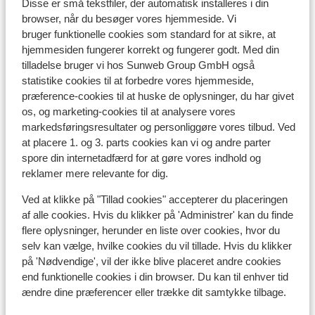
Disse er små tekstfiler, der automatisk installeres i din
browser, når du besøger vores hjemmeside. Vi
bruger funktionelle cookies som standard for at sikre, at
Undervisning
hjemmesiden fungerer korrekt og fungerer godt. Med din
tilladelse bruger vi hos Sunweb Group GmbH også
statistike cookies til at forbedre vores hjemmeside,
Skileje
præference-cookies til at huske de oplysninger, du har givet
os, og marketing-cookies til at analysere vores
markedsføringsresultater og personliggøre vores tilbud. Ved
Andre overnatningssteder i Les
at placere 1. og 3. parts cookies kan vi og andre parter
Menuires
spore din internetadfærd for at gøre vores indhold og
reklamer mere relevante for dig.
Chalet Le Jardin de Rosalie
Ved at klikke på "Tillad cookies" accepterer du placeringen
af alle cookies. Hvis du klikker på 'Administrer' kan du finde
Chalet la Grange de Marcelline
flere oplysninger, herunder en liste over cookies, hvor du
selv kan vælge, hvilke cookies du vil tillade. Hvis du klikker
på 'Nødvendige', vil der ikke blive placeret andre cookies
Chalet de Zalie
end funktionelle cookies i din browser. Du kan til enhver tid
ændre dine præferencer eller trække dit samtykke tilbage.
Résidence Pierre et Vacances Aconit