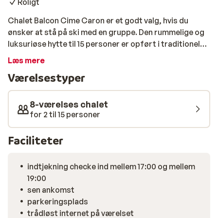
Roligt
Chalet Balcon Cime Caron er et godt valg, hvis du
ønsker at stå på ski med en gruppe. Den rummelige og
luksuriøse hytte til 15 personer er opført i traditionel
stil med sten og træ. Den er udstyret med et rummeligt
Læs mere
køkken og samtidig udstyret med alle
Værelsestyper
bekvemmeligheder. Chalet Balcon Cime Caron ligger i
Praranger bydelen lige uden for centrum af Les
Menuires. Skibussen fører dig inden for få minutter til
8-værelses chalet
skiliften. Har du lyst til at lave en hyggelig filmaften,
for 2 til 15 personer
har du også mulighed for at benytte dvd-afspilleren.
Faciliteter
indtjekning checke ind mellem 17:00 og mellem
19:00
sen ankomst
parkeringsplads
trådløst internet på værelset