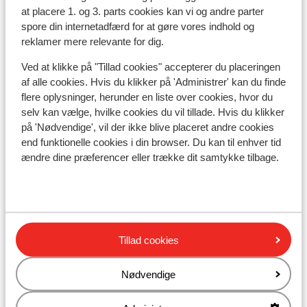
Skibus lige fra hotellet ( skibus gratis mod
at placere 1. og 3. parts cookies kan vi og andre parter
spore din internetadfærd for at gøre vores indhold og
forevisning af liftkort)
reklamer mere relevante for dig.
Afstand til skilift ca. 500 meter
Ved at klikke på "Tillad cookies" accepterer du placeringen
Liftkort/skileje/undervisning
af alle cookies. Hvis du klikker på 'Administrer' kan du finde
flere oplysninger, herunder en liste over cookies, hvor du
Liftkort
selv kan vælge, hvilke cookies du vil tillade. Hvis du klikker
på 'Nødvendige', vil der ikke blive placeret andre cookies
end funktionelle cookies i din browser. Du kan til enhver tid
Undervisning
ændre dine præferencer eller trække dit samtykke tilbage.
Skileje
Andre overnatningssteder i Chatel
Tillad cookies
Residence Les Fermes de Chatel
Nødvendige