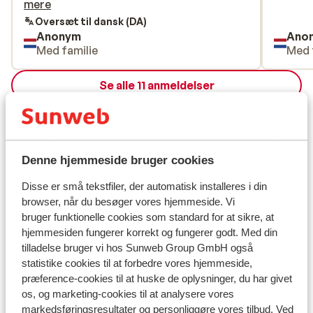
naar lift Vonnes brengt. Vanuit Vonnes kun
mere
je skiën richting Avoriaz en Chatel. Het 3
Oversæt til dansk (DA)
Anonym
Ano
kamer appartement zelf is niet al te groot
Med familie
Med 
voor een gezin van 5, zeker als je de
bedbank in de woonkamer gebruikt.
Se alle 11 anmeldelser
Inrichting is basic; tegels op de vloer zijn
praktisch maar nogal koud en sfeerloos.
Lokation
Appartement zou wat gezelliger kunnen
worden ingericht.
Denne hjemmeside bruger cookies
Disse er små tekstfiler, der automatisk installeres i din
Se på kort
browser, når du besøger vores hjemmeside. Vi
bruger funktionelle cookies som standard for at sikre, at
hjemmesiden fungerer korrekt og fungerer godt. Med din
tilladelse bruger vi hos Sunweb Group GmbH også
statistike cookies til at forbedre vores hjemmeside,
I området
præference-cookies til at huske de oplysninger, du har givet
Afstand til centrum: ca. 1000 meter
os, og marketing-cookies til at analysere vores
Afstand til skipiste ca. 800 meter
markedsføringsresultater og personliggøre vores tilbud. Ved