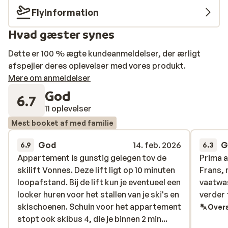
Flyinformation
Hvad gæster synes
Dette er 100 % ægte kundeanmeldelser, der ærligt
afspejler deres oplevelser med vores produkt.
Mere om anmeldelser
God
6.7
11 oplevelser
Mest booket af med familie
God
14. feb. 2026
G
6.9
6.3
Appartement is gunstig gelegen tov de
Appartement is gunstig gelegen tov de
Prima 
Prima 
skilift Vonnes. Deze lift ligt op 10 minuten
skilift Vonnes. Deze lift ligt op 10 minuten
Frans, 
Frans, 
loopafstand. Bij de lift kun je eventueel een
loopafstand. Bij de lift kun je eventueel een
vaatwas
vaatwas
locker huren voor het stallen van je ski's en
locker huren voor het stallen van je ski's en
verder 
verder 
skischoenen. Schuin voor het appartement
skischoenen. Schuin voor het appartement
Overs
stopt ook skibus 4, die je binnen 2 minuten
stopt ook skibus 4, die je binnen 2 min...