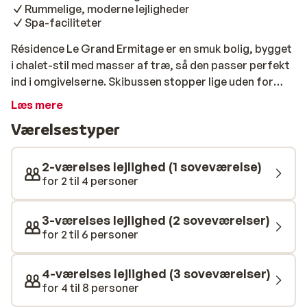
Rummelige, moderne lejligheder
Spa-faciliteter
Résidence Le Grand Ermitage er en smuk bolig, bygget
i chalet-stil med masser af træ, så den passer perfekt
ind i omgivelserne. Skibussen stopper lige uden for
døren, så du slipper for at slæbe rundt på alt det tunge
Læs mere
udstyr. Lejlighederne er rummelige og moderne
Værelsestyper
indrettede og har alle enten balkon eller terrasse, hvor
du kan nyde solen. Der er også tænkt på afslapning: Her
findes et skønt wellnesscenter, hvor du kan slappe helt
2-værelses lejlighed (1 soveværelse)
af, inden du næste dag igen tager ud på pisterne!
for 2 til 4 personer
3-værelses lejlighed (2 soveværelser)
for 2 til 6 personer
4-værelses lejlighed (3 soveværelser)
for 4 til 8 personer