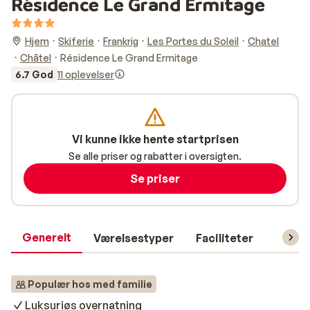
Résidence Le Grand Ermitage
Hjem
Skiferie
Frankrig
Les Portes du Soleil
Chatel
Châtel
Résidence Le Grand Ermitage
6.7 God
11 oplevelser
Vi kunne ikke hente startprisen
Se alle priser og rabatter i oversigten.
Se priser
Generelt
Værelsestyper
Faciliteter
Prakti
Populær hos med familie
Luksuriøs overnatning