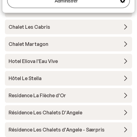
Administrer
Résidence Odalys Les Fermes de Châtel -
Særpris
Chalet Les Cabris
Chalet Martagon
Hotel Eliova l'Eau Vive
Hôtel Le Stella
Residence La Flèche d'Or
Résidence Les Chalets D'Angele
Résidence Les Chalets d'Angele - Særpris