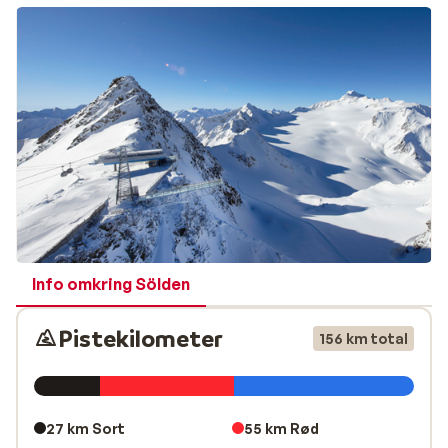
Alperne, hvor du kan finde flest bjerge over 3.000
meters højde.
Booker du med Sunweb, er dit liftkort altid inkluderet i
prisen, og når du tager på skiferie til Sölden, har du
faktisk adgang til hele to skidestinationer. Dit liftkort
til Sölden giver nemlig adgang til yderligere 110
kilometer pister i
Obergurgl-Hochgurg
l. Du vil altså
have adgang til hele 254 kilometer piste, når skal
afsted på ski til Sölden. Med Söldens mange
velfungerende liftsystemer, de fantastiske
Info omkring Sölden
sammenhængende pister til alle niveauer og områdets
sne- og solsikkerhed, er du garanteret en perfekt
Pistekilometer
skiferie her!
156 km total
Masser af aktiviteter og afterski i Sölden
Sölden by er en livlig ferieby, der byder på et væld af
27 km Sort
55 km Rød
butikker, restauranter og barer. I byen finder du også