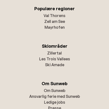
Populære regioner
Val Thorens
Zell am See
Mayrhofen
Skiområder
Zillertal
Les Trois Vallees
Ski Amade
Om Sunweb
Om Sunweb
Ansvarlig ferie med Sunweb
Ledige jobs
Presse