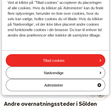
Ved at klikke på "Tillad cookies" accepterer du placeringen
af alle cookies. Hvis du klikker på 'Administrer' kan du finde
flere oplysninger, herunder en liste over cookies, hvor du
Fabelagtig
8.2
selv kan vælge, hvilke cookies du vil tillade. Hvis du klikker
Vaya Hotel Sölden
på 'Nødvendige', vil der ikke blive placeret andre cookies
Sölden
Sölden
Østrig
Pa
end funktionelle cookies i din browser. Du kan til enhver tid
ændre dine præferencer eller trække dit samtykke tilbage.
Opført i 2016
Söl
Værelser med plads til 6
4
Central beliggenhed
Fantastisk udsigt
H
Fra pris pr. person
Ons. 25. Nov. - Ons. 2. Dec.
Søn.
Tillad cookies
11.104 kr.
Halvpension
2
person
Mor
Se
Nødvendige
Administrer
Andre overnatningssteder i Sölden