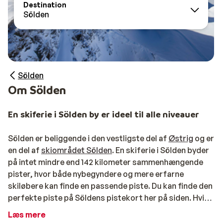
Destination
Sölden
Sölden
Om Sölden
En skiferie i Sölden by er ideel til alle niveauer
Sölden er beliggende i den vestligste del af
Østrig
og er
en del af
skiområdet Sölden
. En skiferie i Sölden byder
på intet mindre end 142 kilometer sammenhængende
pister, hvor både nybegyndere og mere erfarne
skiløbere kan finde en passende piste. Du kan finde den
perfekte piste på Söldens pistekort her på siden. Hvis
du elsker høje sneklædte bjerge, er Sölden den ideelle
Læs mere
skidestination for dig. Sölden er nemlig det sted i