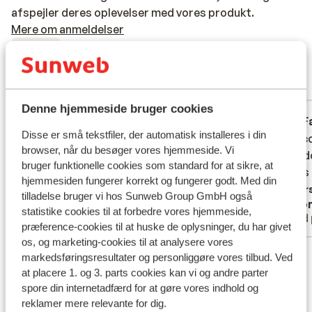
afspejler deres oplevelser med vores produkt.
Mere om anmeldelser
Fabelagtig
8.1
8 oplevelser
Mest booket af med familie
Denne hjemmeside bruger cookies
Fabelagtig
28. feb. 2026
F
8.3
8.0
Disse er små tekstfiler, der automatisk installeres i din
Køkkenet var lidt mangel fuld
Køkkenet var lidt mangel fuld
De acc
De acc
browser, når du besøger vores hjemmeside. Vi
en vold
en vold
bruger funktionelle cookies som standard for at sikre, at
tijdens
tijdens
hjemmesiden fungerer korrekt og fungerer godt. Med din
Overs
tilladelse bruger vi hos Sunweb Group GmbH også
ok
Ano
statistike cookies til at forbedre vores hjemmeside,
Med familie
Med 
præference-cookies til at huske de oplysninger, du har givet
os, og marketing-cookies til at analysere vores
Se alle 8 anmeldelser
markedsføringsresultater og personliggøre vores tilbud. Ved
at placere 1. og 3. parts cookies kan vi og andre parter
Liftkort/skileje/undervisning
spore din internetadfærd for at gøre vores indhold og
reklamer mere relevante for dig.