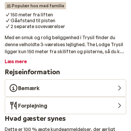
Populær hos med familie
150 meter fra liften
Gåafstand til pisten
2 separate soveværelser
Med en smuk og rolig beliggenhed i Trysil finder du
denne velholdte 3-værelses lejlighed. The Lodge Trysil
ligger kun 150 meter fra skiliften og pisterne, så du kan
hurtigt stå på ski om morgenen. Supermarkedet og
Læs mere
andre faciliteter ligger 700 meter fra hytten.
Rejseinformation
Lejligheden har to separate soveværelser og en
velholdt stue/køkken.
Bemærk
Forplejning
Hvad gæster synes
Dette er 100 % ægte kundeanmeldelser, der ærligt