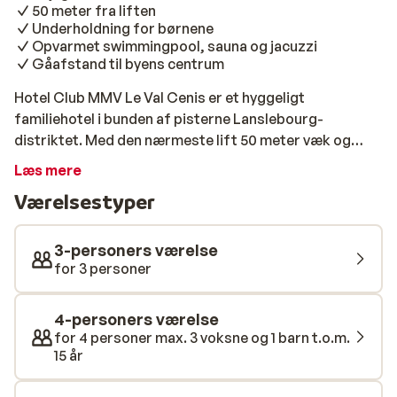
50 meter fra liften
Underholdning for børnene
Opvarmet swimmingpool, sauna og jacuzzi
Gåafstand til byens centrum
Hotel Club MMV Le Val Cenis er et hyggeligt
familiehotel i bunden af pisterne Lanslebourg-
distriktet. Med den nærmeste lift 50 meter væk og
centrum inden for gåafstand er du på det perfekte
Læs mere
sted til din skiferie. Værelserne er rummelige og pænt
Værelsestyper
indrettet. Du bor med helpension, så du behøver ikke at
tænke på mad på denne ferie. Der er også et
entusiastisk underholdningsteam som med sikkerhed
3-personers værelse
underholder børnene. Der er også rig mulighed for
for 3 personer
afslapning i den opvarmede pool eller i saunaen og
jacuzzien. På Club MMV vil alle få en fantastisk ferie!
4-personers værelse
for 4 personer max. 3 voksne og 1 barn t.o.m.
15 år