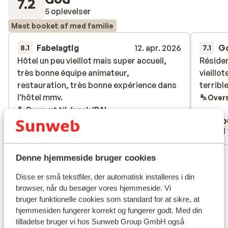
7.2
5 oplevelser
Mest booket af med familie
Fabelagtig
12. apr. 2026
G
8.1
7.1
Hôtel un peu vieillot mais super accueil,
Hôtel un peu vieillot mais super accueil,
Résiden
Résiden
très bonne équipe animateur,
très bonne équipe animateur,
vieillo
vieillo
restauration, très bonne expérience dans
restauration, très bonne expérience dans
terribl
terribl
l'hôtel mmv.
l'hôtel mmv.
Overs
Oversæt til dansk (DA)
mickael
Bido
Med familie
Med 
Se alle 5 anmeldelser
Denne hjemmeside bruger cookies
Lokation
Disse er små tekstfiler, der automatisk installeres i din
browser, når du besøger vores hjemmeside. Vi
bruger funktionelle cookies som standard for at sikre, at
hjemmesiden fungerer korrekt og fungerer godt. Med din
tilladelse bruger vi hos Sunweb Group GmbH også