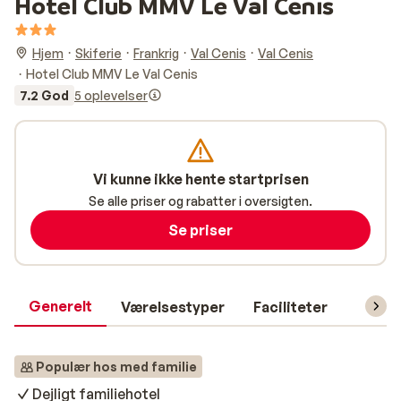
Hotel Club MMV Le Val Cenis
Hjem
Skiferie
Frankrig
Val Cenis
Val Cenis
Hotel Club MMV Le Val Cenis
7.2 God
5 oplevelser
Vi kunne ikke hente startprisen
Se alle priser og rabatter i oversigten.
Se priser
Generelt
Værelsestyper
Faciliteter
Prakti
Populær hos med familie
Dejligt familiehotel