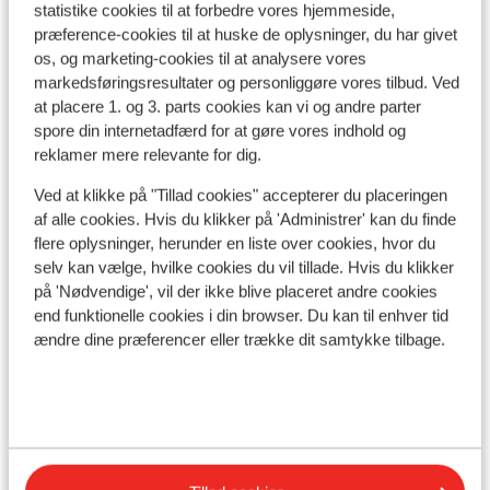
statistike cookies til at forbedre vores hjemmeside,
Se på kort
præference-cookies til at huske de oplysninger, du har givet
os, og marketing-cookies til at analysere vores
markedsføringsresultater og personliggøre vores tilbud. Ved
at placere 1. og 3. parts cookies kan vi og andre parter
spore din internetadfærd for at gøre vores indhold og
I området
reklamer mere relevante for dig.
Afstand til centrum: ca. 300 meter
Afstand til skilift ca. 50 meter
Ved at klikke på "Tillad cookies" accepterer du placeringen
Afstand til nærmeste butikker ca. 300 meter
af alle cookies. Hvis du klikker på 'Administrer' kan du finde
flere oplysninger, herunder en liste over cookies, hvor du
Afstand til nærmeste kiosk ca. 300 meter
selv kan vælge, hvilke cookies du vil tillade. Hvis du klikker
Nærmeste restaurant ca. 300 meter
på 'Nødvendige', vil der ikke blive placeret andre cookies
Liftkort/skileje/undervisning
end funktionelle cookies i din browser. Du kan til enhver tid
ændre dine præferencer eller trække dit samtykke tilbage.
Liftkort
Undervisning