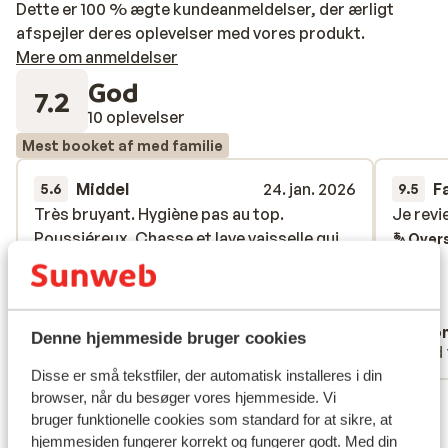
Dette er 100 % ægte kundeanmeldelser, der ærligt
afspejler deres oplevelser med vores produkt.
Mere om anmeldelser
God
7.2
10 oplevelser
Mest booket af med familie
Middel
24. jan. 2026
F
5.6
9.5
Très bruyant. Hygiène pas au top.
Très bruyant. Hygiène pas au top.
Je revi
Je revi
Poussiéreux. Chasse et lave vaisselle qui
Poussiéreux. Chasse et lave vaisselle qui
Overs
coulait au sol. Chauffage ne fonctionnant
coulait au sol. Chauffage ne fonctionnant
pas tous. Mobilier vieillissant.
pas tous. Mobilier vieillissant.
Oversæt til dansk (DA)
Adrien
Ano
Denne hjemmeside bruger cookies
Med familie
Med 
Disse er små tekstfiler, der automatisk installeres i din
browser, når du besøger vores hjemmeside. Vi
Se alle 10 anmeldelser
bruger funktionelle cookies som standard for at sikre, at
Lokation
hjemmesiden fungerer korrekt og fungerer godt. Med din