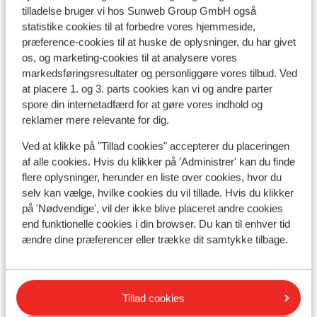
tilladelse bruger vi hos Sunweb Group GmbH også
statistike cookies til at forbedre vores hjemmeside,
præference-cookies til at huske de oplysninger, du har givet
os, og marketing-cookies til at analysere vores
markedsføringsresultater og personliggøre vores tilbud. Ved
Se på kort
at placere 1. og 3. parts cookies kan vi og andre parter
spore din internetadfærd for at gøre vores indhold og
reklamer mere relevante for dig.
Ved at klikke på "Tillad cookies" accepterer du placeringen
I området
af alle cookies. Hvis du klikker på 'Administrer' kan du finde
Afstand til centrum: nouveau village du bois mean:
flere oplysninger, herunder en liste over cookies, hvor du
maksimal 50 meter, centre ancien: ca. 3 kilometer,
selv kan vælge, hvilke cookies du vil tillade. Hvis du klikker
på 'Nødvendige', vil der ikke blive placeret andre cookies
les orres: ca. 1,2 kilometer
end funktionelle cookies i din browser. Du kan til enhver tid
Afstand til skipiste ca. 20 meter
ændre dine præferencer eller trække dit samtykke tilbage.
Afstand til skilift ca. 20 meter
Afstand til nærmeste butikker ca. 50 meter
Afstand til nærmeste kiosk ca. 100 meter
Nærmeste restaurant ca. 50 meter
Tillad cookies