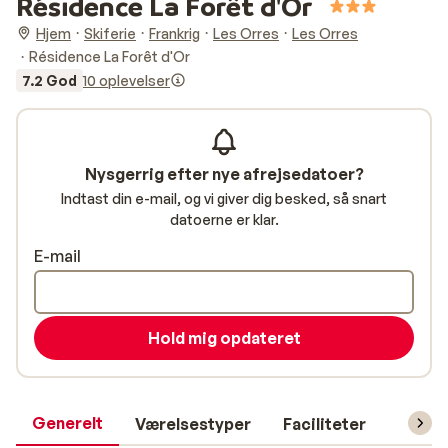
Résidence La Forêt d'Or
Hjem
Skiferie
Frankrig
Les Orres
Les Orres
Résidence La Forêt d'Or
7.2 God
10 oplevelser
Nysgerrig efter nye afrejsedatoer?
Indtast din e-mail, og vi giver dig besked, så snart
datoerne er klar.
E-mail
Hold mig opdateret
Generelt
Værelsestyper
Faciliteter
Prakti