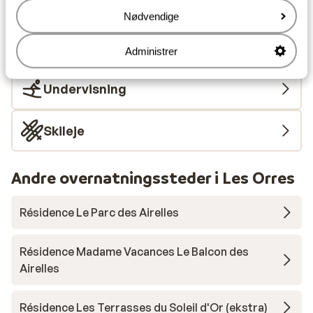
Liftkort/skileje/undervisning
Nødvendige
Liftkort
Administrer
Undervisning
Skileje
Andre overnatningssteder i Les Orres
Résidence Le Parc des Airelles
Résidence Madame Vacances Le Balcon des
Airelles
Résidence Les Terrasses du Soleil d'Or (ekstra)