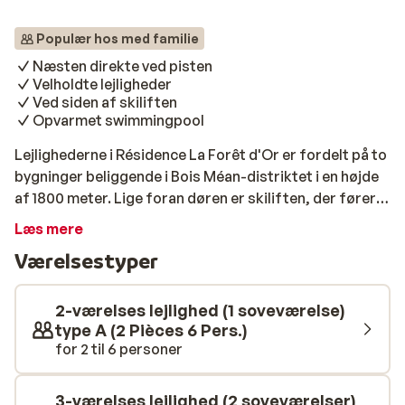
Populær hos med familie
Næsten direkte ved pisten
Velholdte lejligheder
Ved siden af skiliften
Opvarmet swimmingpool
Lejlighederne i Résidence La Forêt d'Or er fordelt på to
bygninger beliggende i Bois Méan-distriktet i en højde
af 1800 meter. Lige foran døren er skiliften, der fører
dig ind i det smukke skiområde. Pisten stopper også
Læs mere
ved lejlighedskomplekset, så du kan stå på ski tilbage
Værelsestyper
til din lejlighed om eftermiddagen. Lejlighederne er
traditionel indrettet og kan rumme op til 10 personer. I
lobbyen kan du sidde og hygge ved pejsen, og har du
2-værelses lejlighed (1 soveværelse)
lyst til en dukkert er der en opvarmet swimmingpool.
type A (2 Pièces 6 Pers.)
for 2 til 6 personer
Résidence La Forêt d'Or anbefales til venner og
familier, der ønsker en ferie ved pist og lift.
3-værelses lejlighed (2 soveværelser)