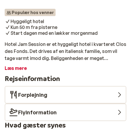
Populær hos venner
Hyggeligt hotel
Kun 50 m fra pisterne
Start dagen med en lækker morgenmad
Hotel Jam Session er et hyggeligt hotel i kvarteret Clos
des Fonds. Det drives af en italiensk familie, som vil
tage varmt imod dig. Beliggenheden er meget
fordelagtig - pisten ligger kun 50 meter væk.
Læs mere
Værelserne er pæne og velholdte. Nyd de udfordrende
Rejseinformation
pister i Les Deux Alpes, tag en hyggelig drink i byen om
eftermiddagen, gå en smuk tur i området eller benyt
hotellets fitnessrum.
Forplejning
Flyinformation
Hvad gæster synes