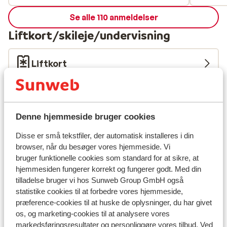
mold in
Se alle 110 anmeldelser
Liftkort/skileje/undervisning
Liftkort
Undervisning
Denne hjemmeside bruger cookies
Skileje
Disse er små tekstfiler, der automatisk installeres i din
browser, når du besøger vores hjemmeside. Vi
Andre overnatningssteder i Les Deux
bruger funktionelle cookies som standard for at sikre, at
Alpes
hjemmesiden fungerer korrekt og fungerer godt. Med din
tilladelse bruger vi hos Sunweb Group GmbH også
statistike cookies til at forbedre vores hjemmeside,
Hotel Serre Palas
præference-cookies til at huske de oplysninger, du har givet
os, og marketing-cookies til at analysere vores
Résidence Neige et Soleil
markedsføringsresultater og personliggøre vores tilbud. Ved