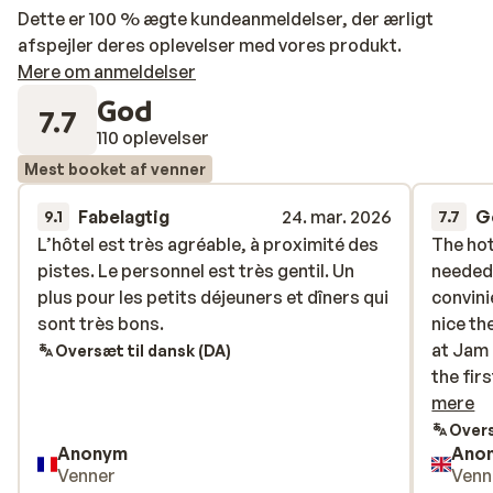
Dette er 100 % ægte kundeanmeldelser, der ærligt
afspejler deres oplevelser med vores produkt.
Mere om anmeldelser
God
7.7
110 oplevelser
Mest booket af venner
Fabelagtig
24. mar. 2026
G
9.1
7.7
L’hôtel est très agréable, à proximité des
L’hôtel est très agréable, à proximité des
The hot
The hot
pistes. Le personnel est très gentil. Un
pistes. Le personnel est très gentil. Un
needed 
needed 
plus pour les petits déjeuners et dîners qui
plus pour les petits déjeuners et dîners qui
convini
convini
sont très bons.
sont très bons.
nice th
nice th
at Jam 
at Jam 
Oversæt til dansk (DA)
the fir
the fir
time. T
mere
funcion
Overs
Anonym
Ano
accomo
Venner
Venn
which s