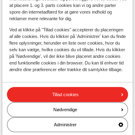
at placere 1. og 3. parts cookies kan vi og andre parter
spore din internetadfærd for at gøre vores indhold og
Résidence l'Alpeggio
reklamer mere relevante for dig.
Ved at klikke på "Tillad cookies" accepterer du placeringen
Chalet Grizzly
af alle cookies. Hvis du klikker på 'Administrer' kan du finde
flere oplysninger, herunder en liste over cookies, hvor du
Base Camp Lodge Les Deux Alpes
selv kan vælge, hvilke cookies du vil tillade. Hvis du klikker
på 'Nødvendige', vil der ikke blive placeret andre cookies
end funktionelle cookies i din browser. Du kan til enhver tid
Hotel L'Orée des Pistes
ændre dine præferencer eller trække dit samtykke tilbage.
Chalet Sandy
Tillad cookies
Hotel Chamois Lodge
Nødvendige
The People Les 2 Alpes
Administrer
Hotel Les Mélèzes