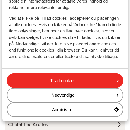
spore din internetadfærd for at gøre vores indhold og
reklamer mere relevante for dig.
Chalet Grizzly
Ved at klikke på "Tillad cookies" accepterer du placeringen
af alle cookies. Hvis du klikker på 'Administrer' kan du finde
Base Camp Lodge Les Deux Alpes
flere oplysninger, herunder en liste over cookies, hvor du
selv kan vælge, hvilke cookies du vil tillade. Hvis du klikker
Hotel L'Orée des Pistes
på 'Nødvendige', vil der ikke blive placeret andre cookies
end funktionelle cookies i din browser. Du kan til enhver tid
ændre dine præferencer eller trække dit samtykke tilbage.
Chalet Sandy
Hotel Chamois Lodge
Tillad cookies
The People Les 2 Alpes
Nødvendige
Hotel Les Mélèzes
Administrer
Chalet Les Arolles