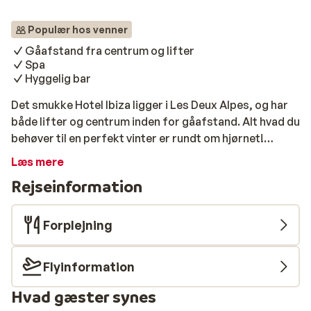
Populær hos venner
Gåafstand fra centrum og lifter
Spa
Hyggelig bar
Det smukke Hotel Ibiza ligger i Les Deux Alpes, og har
både lifter og centrum inden for gåafstand. Alt hvad du
behøver til en perfekt vinter er rundt om hjørnet!
Værelserne er smukt indrettede og stemningen er
Læs mere
præcist som man øsnker det på en skiferie. Skru op op
Rejseinformation
for hyggen foran den store pejs i lobbyen eller nyd en
lækker drink i hotellets bar. Ferie er også at afslapning,
så hvorfor ikke tilbringe en dag " off -piste " og nyd
Forplejning
godt spa-området som hotellet også har at byde på?
Flyinformation
Hvad gæster synes