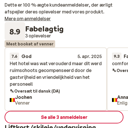
Dette er 100 % ægte kundeanmeldelser, der ærligt
afspejler deres oplevelser med vores produkt.
Mere om anmeldelser
Fabelagtig
8.9
3 oplevelser
Mest booket af venner
God
5. apr. 2025
F
7.6
9.3
Het hotel was wat verouderd maar dit werd
Het hotel was wat verouderd maar dit werd
comfor
comfor
ruimschoots gecompenseerd door de
ruimschoots gecompenseerd door de
Overs
gastvrijheid en vriendelijkheid van het
gastvrijheid en vriendelijkheid van het
personeel!
personeel!
Oversæt til dansk (DA)
Jochen
Ann
Venner
Enli
Se alle 3 anmeldelser
Liftkort/skileje/undervisning