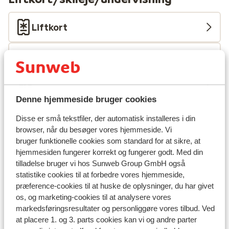
Liftkort
Undervisning
Skileje
Denne hjemmeside bruger cookies
Disse er små tekstfiler, der automatisk installeres i din
Andre overnatningssteder i Les Deux
browser, når du besøger vores hjemmeside. Vi
Alpes
bruger funktionelle cookies som standard for at sikre, at
hjemmesiden fungerer korrekt og fungerer godt. Med din
Hotel Serre Palas
tilladelse bruger vi hos Sunweb Group GmbH også
statistike cookies til at forbedre vores hjemmeside,
præference-cookies til at huske de oplysninger, du har givet
Résidence Neige et Soleil
os, og marketing-cookies til at analysere vores
markedsføringsresultater og personliggøre vores tilbud. Ved
Résidence l'Alpeggio
at placere 1. og 3. parts cookies kan vi og andre parter