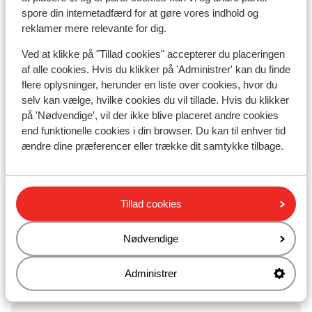
Résidence l'Alpeggio
spore din internetadfærd for at gøre vores indhold og
reklamer mere relevante for dig.
Chalet Grizzly
Ved at klikke på "Tillad cookies" accepterer du placeringen
af alle cookies. Hvis du klikker på 'Administrer' kan du finde
Base Camp Lodge Les Deux Alpes
flere oplysninger, herunder en liste over cookies, hvor du
selv kan vælge, hvilke cookies du vil tillade. Hvis du klikker
på 'Nødvendige', vil der ikke blive placeret andre cookies
Hotel L'Orée des Pistes
end funktionelle cookies i din browser. Du kan til enhver tid
ændre dine præferencer eller trække dit samtykke tilbage.
Chalet Sandy
Hotel Chamois Lodge
Tillad cookies
Nødvendige
The People Les 2 Alpes
Administrer
Hotel Les Mélèzes