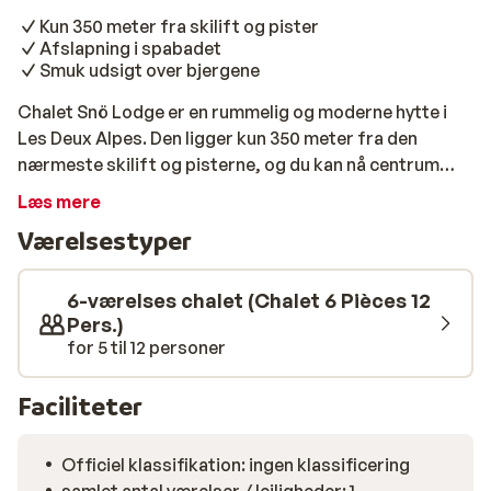
Kun 350 meter fra skilift og pister
Afslapning i spabadet
Smuk udsigt over bjergene
Chalet Snö Lodge er en rummelig og moderne hytte i
Les Deux Alpes. Den ligger kun 350 meter fra den
nærmeste skilift og pisterne, og du kan nå centrum
med en kort gåtur. Denne stilfulde hytte er perfekt til
Læs mere
en skiferie med hele familien eller en gruppe venner, da
Værelsestyper
den kan rumme op til 12 personer. Efter en
uforglemmelig dag på ski kan I varme jer i det
luksuriøse spabad og nyde den betagende udsigt over
6-værelses chalet (Chalet 6 Pièces 12
bjergene. I kan også udfordre hinanden til et spil billard
Pers.)
for 5 til 12 personer
eller bordfodbold inden aftensmaden. Det bliver en leg
at lave mad til alle i det fuldt udstyrede køkken, men
der er også mange gode restauranter i nærheden.
Faciliteter
Officiel klassifikation: ingen klassificering