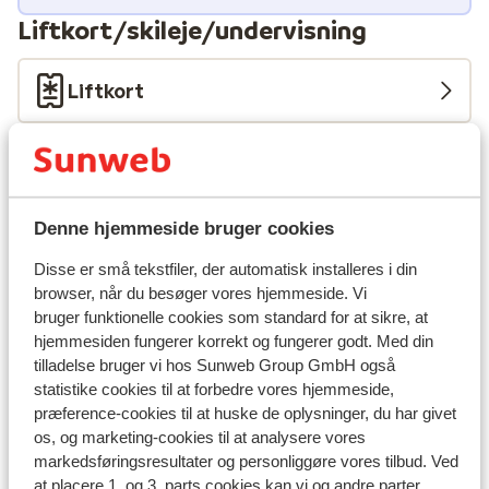
Liftkort/skileje/undervisning
Liftkort
Undervisning
Skileje
Denne hjemmeside bruger cookies
Disse er små tekstfiler, der automatisk installeres i din
Andre overnatningssteder i Les Deux
browser, når du besøger vores hjemmeside. Vi
bruger funktionelle cookies som standard for at sikre, at
Alpes
hjemmesiden fungerer korrekt og fungerer godt. Med din
tilladelse bruger vi hos Sunweb Group GmbH også
Hotel Serre Palas
statistike cookies til at forbedre vores hjemmeside,
præference-cookies til at huske de oplysninger, du har givet
os, og marketing-cookies til at analysere vores
Résidence Neige et Soleil
markedsføringsresultater og personliggøre vores tilbud. Ved
at placere 1. og 3. parts cookies kan vi og andre parter