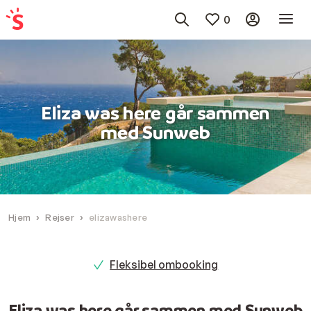
0
Eliza was here går sammen
med Sunweb
Hjem
Rejser
elizawashere
Fleksibel ombooking
Eliza was here går sammen med Sunweb