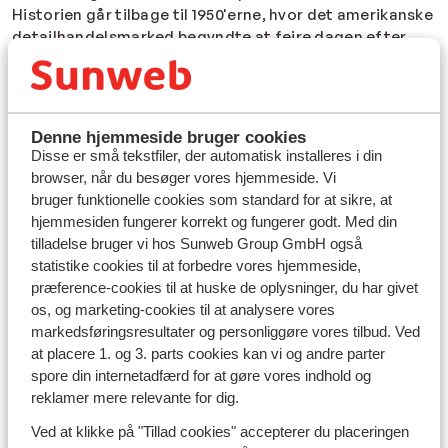
Historien går tilbage til 1950'erne, hvor det amerikanske
detailhandelsmarked begyndte at fejre dagen efter
Thanksgiving med store udsalgsbegivenheder.
Oprindeligt kaldt Black Friday på grund af
trafikproblemer og den høje handelsaktivitet, der
skabte positive "sorte" regnskabstal for butikkerne. I
Denne hjemmeside bruger cookies
dag er Black Friday kendt som startskuddet til
Disse er små tekstfiler, der automatisk installeres i din
juleindkøbssæsonen, hvor forbrugerne kan nyde store
browser, når du besøger vores hjemmeside. Vi
rabatter på et bredt udvalg af varer, herunder rejser til
bruger funktionelle cookies som standard for at sikre, at
solrige destinationer.
hjemmesiden fungerer korrekt og fungerer godt. Med din
tilladelse bruger vi hos Sunweb Group GmbH også
Solferier med Sunweb.dk: Oplevelser og unikke
statistike cookies til at forbedre vores hjemmeside,
garantier
præference-cookies til at huske de oplysninger, du har givet
Hos Sunweb.dk tilbyder vi en bred vifte af
solferier
, der
os, og marketing-cookies til at analysere vores
imødekommer forskellige behov og præferencer. Fra
markedsføringsresultater og personliggøre vores tilbud. Ved
billedskønne strande til kulturelle oplevelser tilbyder vi
at placere 1. og 3. parts cookies kan vi og andre parter
solrige destinationer for enhver smag. Med vores
spore din internetadfærd for at gøre vores indhold og
pakkerejser kan du roligt lade os tage os af alle detaljer
reklamer mere relevante for dig.
fra indkvartering til transport samt andre eventuelle
Ved at klikke på "Tillad cookies" accepterer du placeringen
forespørgsler, du måtte have. Vi tilbyder også
fleksibel