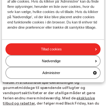
af alle cookies. Hvis du klikker på 'Administrer' kan du finde
ombooking
, så du kan planlægge din ferie i god tid og
flere oplysninger, herunder en liste over cookies, hvor du
booke med ro i maven. Vores unikke
selv kan vælge, hvilke cookies du vil tillade. Hvis du klikker
Feriefaktor100
sikrer, at du som gæst kan rejse trygt,
på 'Nødvendige', vil der ikke blive placeret andre cookies
og vi prioriterer altid sikkerhed og komfort. I vores
end funktionelle cookies i din browser. Du kan til enhver tid
Black Friday tilbud finder du bl.a.
ferier til familier
med
ændre dine præferencer eller trække dit samtykke tilbage.
All inclusive samt skønne, romantiske
Adult-only
hoteller
. Der er med garanti en drømmeferier for netop
dig.
Tillad cookies
Få ekstra sjov i løbet din ferie med et Black
Friday tilbud
Nødvendige
Udnyt de bedste Black Friday tilbud på solferier, og
book din næste solrige ferie med stor rabat. Med
besparelser på en række produkter og tjenester kan du
Administrer
forbedre dine og familiens solferieoplevelse på utallige
måder. Fra luksuriøse spa-behandlinger og
gourmetmiddage til spændende udflugter og
vandsportsaktiviteter er der utallige måder at gøre
ferien endnu mere mindeværdig. Med de
eksklusive
tilbud og rabatter
, der følger med Black Friday, kan du