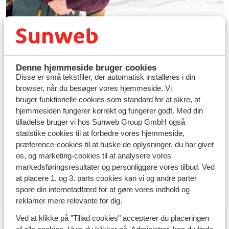
Skiferier
Denne hjemmeside bruger cookies
Disse er små tekstfiler, der automatisk installeres i din
Tilmeld dig vores ski-nyhedsbrev og få:
browser, når du besøger vores hjemmeside. Vi
Tidlig adgang til eksklusive skiferie-tilbud
bruger funktionelle cookies som standard for at sikre, at
hjemmesiden fungerer korrekt og fungerer godt. Med din
Inspiration til de bedste skisportssteder
tilladelse bruger vi hos Sunweb Group GmbH også
De bedste skiferie-tilbud og rabatter direkte i
statistike cookies til at forbedre vores hjemmeside,
din indbakke
præference-cookies til at huske de oplysninger, du har givet
os, og marketing-cookies til at analysere vores
markedsføringsresultater og personliggøre vores tilbud. Ved
Ja, jeg vil gerne modtage ski-
at placere 1. og 3. parts cookies kan vi og andre parter
nyhedsbrevet
spore din internetadfærd for at gøre vores indhold og
reklamer mere relevante for dig.
Ved at klikke på "Tillad cookies" accepterer du placeringen