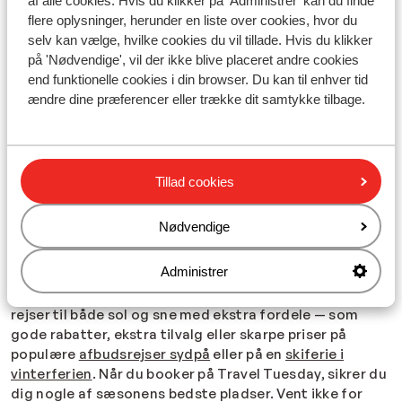
af alle cookies. Hvis du klikker på 'Administrer' kan du finde
Hvad er Travel Tuesday?
flere oplysninger, herunder en liste over cookies, hvor du
selv kan vælge, hvilke cookies du vil tillade. Hvis du klikker
Travel Tuesday er en populær rejsedag, der hvert år
på 'Nødvendige', vil der ikke blive placeret andre cookies
falder efter Cyber Monday. Hos Sunweb betyder det
end funktionelle cookies i din browser. Du kan til enhver tid
eksklusive tilbud på både solferier og skiferier. Flere og
ændre dine præferencer eller trække dit samtykke tilbage.
flere danskere ser dagen som det perfekte tidspunkt at
sikre sig næste ferie til en fordelagtig pris. Uanset om
du leder efter
Early Booking rabat på en solferie
, en
skiferie med gode rabatter, eller blot en rigtig god pris,
Tillad cookies
er Travel Tuesday en oplagt mulighed for at spare på
din ferie.
Nødvendige
Hvorfor booke på Travel Tuesday hos Sunweb?
Administrer
Vores Travel Tuesday-tilbud er særligt udvalgte og kun
tilgængelige i en begrænset periode. Du kan finde
rejser til både sol og sne med ekstra fordele — som
gode rabatter, ekstra tilvalg eller skarpe priser på
populære
afbudsrejser sydpå
eller på en
skiferie i
vinterferien
. Når du booker på Travel Tuesday, sikrer du
dig nogle af sæsonens bedste pladser. Vent ikke for