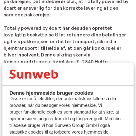
pakkerejser. Det indebærer bl.a., at Totally powered by
écart er ansvarlig for den korrekte levering af den
samlede pakkerejse.
Totally powered by écart har desuden oprettet
lovpligtig beskyttelse til at refundere dine betalinger
og hvis pakkerejsen omfatter transport, sikre din
hjemtransport i tilfælde af, at den går konkurs eller
bliver insolvent. Denne sikring sker via
Rejsegarantifonden, Røjelskær 11, 2840 Holte.
For rejsen gælder nedenstående bestemmelser. Vi
anbefaler at du også læser ”Værd at vide”, som er en
del af de vilkår, du accepterer, når du foretager en
Denne hjemmeside bruger cookies
booking hos Totally powered by écart.
Se mere
Disse er små tekstfiler, der automatisk installeres i din
browser, når du besøger vores hjemmeside. Vi
Pkt. 1 – Bestilling og betaling af rejsen
bruger funktionelle cookies som standard for at sikre, at
Købet af rejsen og dermed oplysningerne og vilkårene
Hjem
totally-rejsebetingelser
hjemmesiden fungerer korrekt og fungerer godt. Med din
for denne, er bindende for rejsearrangøren og kunden,
tilladelse bruger vi hos Sunweb Group GmbH også
når 1. rate og/eller hele rejsens pris er rettidigt
statistike cookies til at forbedre vores hjemmeside,
indbetalt. Ved sin indbetaling forudsættes kunden at