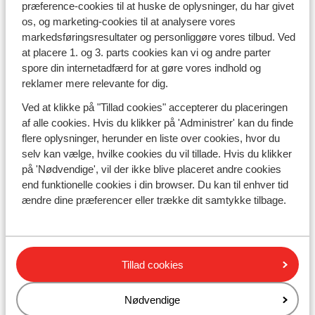
præference-cookies til at huske de oplysninger, du har givet
Cookies
have accepteret de anførte informationer og vilkår for
os, og marketing-cookies til at analysere vores
rejsen; herunder disse almindelige bestemmelser for
Cookieindstillinger
markedsføringsresultater og personliggøre vores tilbud. Ved
køb og deltagelse i pakkerejser samt rejsearrangørens
Cookie politik
at placere 1. og 3. parts cookies kan vi og andre parter
informationer om rejsen.
spore din internetadfærd for at gøre vores indhold og
Markedsføringspræferencer
reklamer mere relevante for dig.
Børn og unge under 18 år, som rejser uden voksne
rejseledsagere, kan ved køb af rejsen blive bedt om at
Ved at klikke på "Tillad cookies" accepterer du placeringen
Sunweb
fremvise en erklæring fra deres forældre eller værge
af alle cookies. Hvis du klikker på 'Administrer' kan du finde
Om os
om, at de har tilladelse til rejsen. Det gælder dog ikke,
flere oplysninger, herunder en liste over cookies, hvor du
Åbningstider
hvis rejsen er købt af en forælder eller værge.
selv kan vælge, hvilke cookies du vil tillade. Hvis du klikker
Firmainformation
på 'Nødvendige', vil der ikke blive placeret andre cookies
Job hos Sunweb
Den rejsende er forpligtet til at kontrollere
end funktionelle cookies i din browser. Du kan til enhver tid
Ansvarligt på ferie
oplysningerne på tilmeldingssiden og øvrige
ændre dine præferencer eller trække dit samtykke tilbage.
Presse
informationer med det samme. Det påhviler den
Tilgængelighedserklæring
rejsende at gøre opmærksom på eventuelle fejl så
hurtigt som muligt. Ændring kan være forbundet med
et gebyr eller ny bestilling.
Tillad cookies
Inden du rejser
Betingelser
Navne på rejsedokumentet skal altid stemme overens
Nødvendige
Forsikring
med passet, og skal altid indeholde minimum første