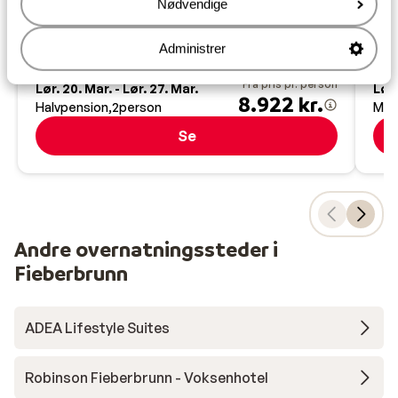
K
Nødvendige
Østrig
W
Fordyb dig i wellness
S
Administrer
Stilfuld, luksuriøs indretning
B
Gåafstand til gondolen
Fra pris pr. person
Lør. 20. Mar. - Lør. 27. Mar.
Lør.
8.922 kr.
Halvpension
2
person
Mor
Se
Andre overnatningssteder i
Fieberbrunn
ADEA Lifestyle Suites
Robinson Fieberbrunn - Voksenhotel