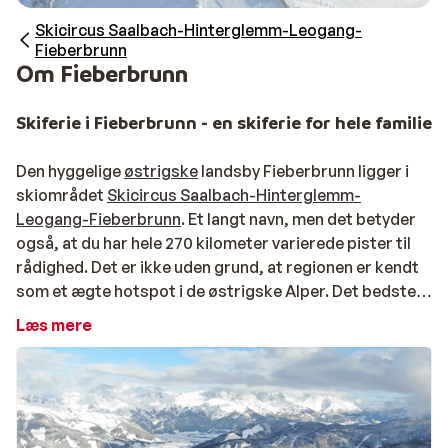
Skicircus Saalbach-Hinterglemm-Leogang-
Fieberbrunn
Om Fieberbrunn
Skiferie i Fieberbrunn - en skiferie for hele familien
Den hyggelige
østrigske
landsby Fieberbrunn ligger i
skiområdet
Skicircus Saalbach-Hinterglemm-
Leogang-Fieberbrunn
. Et langt navn, men det betyder
også, at du har hele 270 kilometer varierede pister til
rådighed. Det er ikke uden grund, at regionen er kendt
som et ægte hotspot i de østrigske Alper. Det bedste
er, at der hvert år kommer nye lifte og pister til. Med
Læs mere
Ski Alpin Card har du desuden adgang til skiområderne
Schmitten i
Zell am See
og Kitzsteinhorn i
Kaprun
. Som
base for din skiferie er Fieberbrunn et prisvenligt
alternativ til det travle Saalbach og Hinterglemm. Har
du allerede fundet skijakken frem? Takket være den