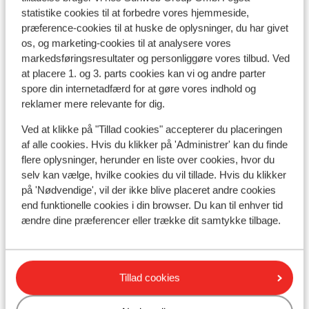
statistike cookies til at forbedre vores hjemmeside,
præference-cookies til at huske de oplysninger, du har givet
os, og marketing-cookies til at analysere vores
markedsføringsresultater og personliggøre vores tilbud. Ved
at placere 1. og 3. parts cookies kan vi og andre parter
spore din internetadfærd for at gøre vores indhold og
reklamer mere relevante for dig.
Ved at klikke på "Tillad cookies" accepterer du placeringen
af alle cookies. Hvis du klikker på 'Administrer' kan du finde
flere oplysninger, herunder en liste over cookies, hvor du
selv kan vælge, hvilke cookies du vil tillade. Hvis du klikker
på 'Nødvendige', vil der ikke blive placeret andre cookies
end funktionelle cookies i din browser. Du kan til enhver tid
ændre dine præferencer eller trække dit samtykke tilbage.
AD
Fabelagtig
8.6
Fie
VAYA Fieberbrunn - Hotel
Ski
Tillad cookies
Fieberbrunn
Fie
Skicircus Saalbach-Hinterglemm-Leogang-
Østr
Fieberbrunn