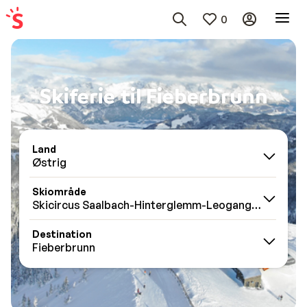
0
Skiferie til Fieberbrunn
Land
Østrig
Skiområde
Skicircus Saalbach-Hinterglemm-Leogang-Fieberbr
Destination
Fieberbrunn