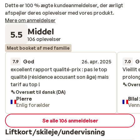
Dette er 100 % ægte kundeanmeldelser, der ærligt
afspejler deres oplevelser med vores produkt.
Mere om anmeldelser
Middel
5.5
106 oplevelser
Mest booket af med familie
God
26. apr. 2025
G
7.9
7.0
excellent rapport qualité-prix : pas le top
excellent rapport qualité-prix : pas le top
Vieilli
Vieilli
qualité (résidence accusant son âge) mais
qualité (résidence accusant son âge) mais
prolong
prolong
tarif au top !
tarif au top !
Overs
Oversæt til dansk (DA)
Pierre
Bilal
Enlig forælder
Venn
Se alle 106 anmeldelser
Liftkort/skileje/undervisning