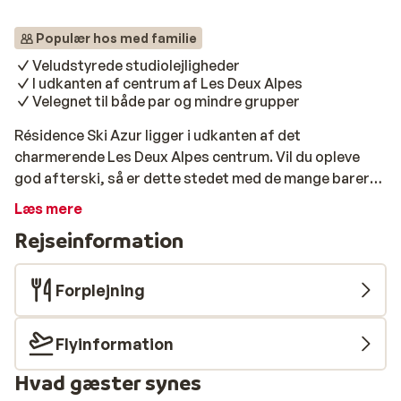
Populær hos med familie
Veludstyrede studiolejligheder
I udkanten af centrum af Les Deux Alpes
Velegnet til både par og mindre grupper
Résidence Ski Azur ligger i udkanten af det
charmerende Les Deux Alpes centrum. Vil du opleve
god afterski, så er dette stedet med de mange barer
og restauranter. Du kan her efter en dag på ski nyde en
Læs mere
drink. Les Deux Alpes skipister ligger 150 meter fra
Rejseinformation
indkvarteringen, hvorfra du kan komme hele vejen til
toppen. Résidence Les Deux Alpes Champamé består
af forskellige lejligheder, der kan rumme op til 4
Forplejning
personer. Lejlighederne er enkelt møbleret men har det
meste som du har brug for.
Flyinformation
Hvad gæster synes