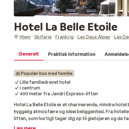
Hotel La Belle Etoile
Hjem
Skiferie
Frankrig
Les Deux Alpes
Les De
Generelt
Praktisk information
Anmeldels
Populær hos med familie
Lille familiedrevet hotel
I centrum
400 meter fra Jandri Express-liften
Hotel La Belle Etoile er et charmerende, mindre hotel
hyggelig atmosfære og ideel beliggenhed. Fra hotellet
liften, som hurtigt tager dig op til gletsjeren og de f
smagfuldt indrettede, hver med sin egen unikke stil. 
Læs mere