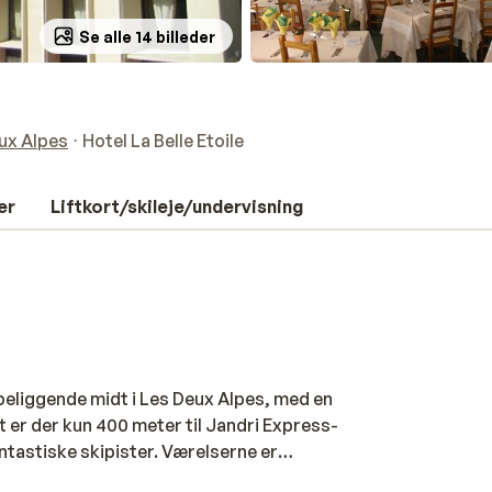
Se alle 14 billeder
ux Alpes
Hotel La Belle Etoile
er
Liftkort/skileje/undervisning
 beliggende midt i Les Deux Alpes, med en
 er der kun 400 meter til Jandri Express-
antastiske skipister. Værelserne er
Efter en dag fyldt med skiløb kan du