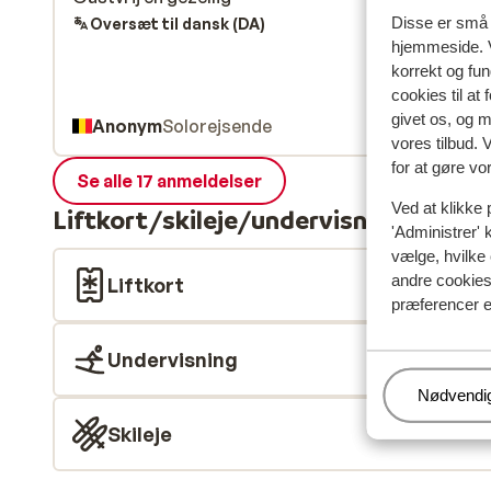
Disse er små t
Oversæt til dansk (DA)
hjemmeside. V
korrekt og fu
cookies til at
givet os, og 
Anonym
Solorejsende
vores tilbud. 
for at gøre vo
Se alle 17 anmeldelser
Ved at klikke 
Liftkort/skileje/undervisning
'Administrer' 
vælge, hvilke 
andre cookies 
Liftkort
præferencer e
Undervisning
Administr
Nødvendi
Skileje