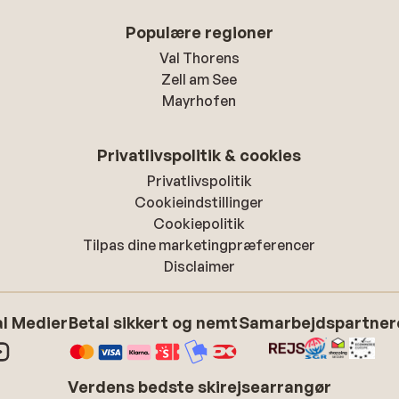
Populære regioner
Val Thorens
Zell am See
Mayrhofen
Privatlivspolitik & cookies
Privatlivspolitik
Cookieindstillinger
Cookiepolitik
Tilpas dine marketingpræferencer
Disclaimer
l Medier
Betal sikkert og nemt
Samarbejdspartner
Verdens bedste skirejsearrangør