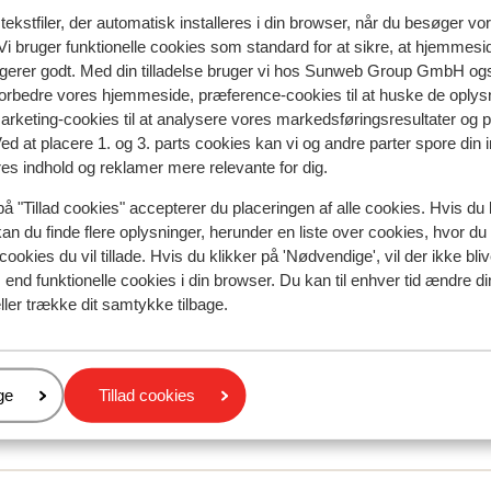
aandacht voor de gasten, persoonlijk, hotel is wat
aandacht voor de gasten, persoonlijk, hotel is wat
ekstfiler, der automatisk installeres i din browser, når du besøger vo
i bruger funktionelle cookies som standard for at sikre, at hjemmesi
gedateerd, wordt langzaamaan wat ge-update, m
gedateerd, wordt langzaamaan wat ge-update, m
ngerer godt. Med din tilladelse bruger vi hos Sunweb Group GmbH ogs
schoon, eten is goed, ik zou het zo weer boeken.
schoon, eten is goed, ik zou het zo weer boeken.
 forbedre vores hjemmeside, præference-cookies til at huske de oplys
Oversæt til dansk (DA)
marketing-cookies til at analysere vores markedsføringsresultater og 
Peter en Kees
Venner
Ved at placere 1. og 3. parts cookies kan vi og andre parter spore din
res indhold og reklamer mere relevante for dig.
på "Tillad cookies" accepterer du placeringen af alle cookies. Hvis du 
kan du finde flere oplysninger, herunder en liste over cookies, hvor du
cookies du vil tillade. Hvis du klikker på 'Nødvendige', vil der ikke bli
end funktionelle cookies i din browser. Du kan til enhver tid ændre d
ller trække dit samtykke tilbage.
er
ge
Tillad cookies