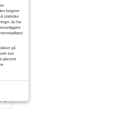
res
den fungerer
aar
aar
å statistike
ninger, du har
personliggøre
 internetadfærd
klikker på
 selv kan
ve placeret
ine