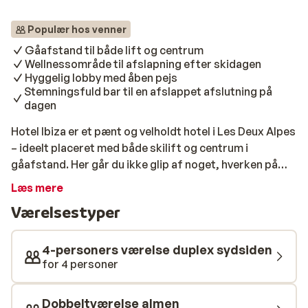
Populær hos venner
Gåafstand til både lift og centrum
Wellnessområde til afslapning efter skidagen
Hyggelig lobby med åben pejs
Stemningsfuld bar til en afslappet afslutning på
dagen
Hotel Ibiza er et pænt og velholdt hotel i Les Deux Alpes
– ideelt placeret med både skilift og centrum i
gåafstand. Her går du ikke glip af noget, hverken på
pisterne eller i det livlige afterski-miljø i denne
Læs mere
hyggelige skisportsby. Værelserne er pænt og
Værelsestyper
komfortabelt indrettet. Efter en dag i det smukke
skiområde kan du varme dig foran den store åbne pejs i
lobbyen – eller nyde en velfortjent drink i den hyggelige
4-personers værelse duplex sydsiden
hotelbar. Trænger du til lidt ekstra afslapning? Så tag
for 4 personer
en pause i hotellets wellnessområde og lad roen sænke
sig.
Dobbeltværelse almen