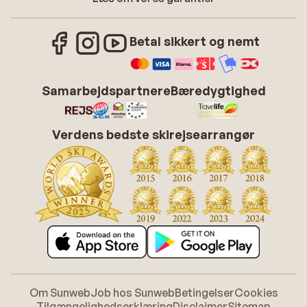
Betal sikkert og nemt
Samarbejdspartnere
Bæredygtighed
Verdens bedste skirejsearrangør
Om Sunweb
Job hos Sunweb
Betingelser
Cookies
Tilgængelighedserklæring
Disclaimer
Sitemap