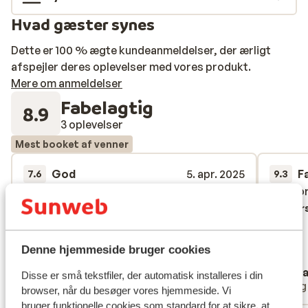
Hvad gæster synes
Dette er 100 % ægte kundeanmeldelser, der ærligt
afspejler deres oplevelser med vores produkt.
Mere om anmeldelser
Fabelagtig
8.9
3 oplevelser
Mest booket af venner
God
5. apr. 2025
F
7.6
9.3
Het hotel was wat verouderd maar dit werd
Het hotel was wat verouderd maar dit werd
comfor
comfor
ruimschoots gecompenseerd door de
ruimschoots gecompenseerd door de
Overs
gastvrijheid en vriendelijkheid van het
gastvrijheid en vriendelijkheid van het
personeel!
personeel!
Denne hjemmeside bruger cookies
Oversæt til dansk (DA)
Jochen
Ann
Disse er små tekstfiler, der automatisk installeres i din
Venner
Enli
browser, når du besøger vores hjemmeside. Vi
bruger funktionelle cookies som standard for at sikre, at