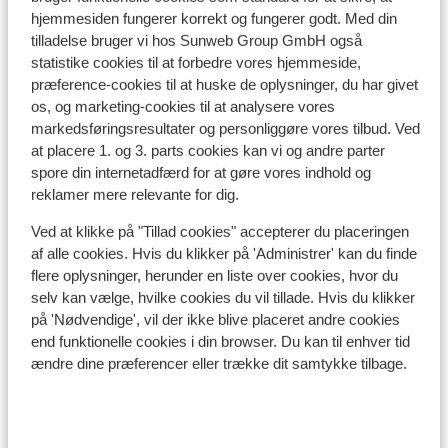
Se alle 3 anmeldelser
hjemmesiden fungerer korrekt og fungerer godt. Med din
tilladelse bruger vi hos Sunweb Group GmbH også
Lokation
statistike cookies til at forbedre vores hjemmeside,
præference-cookies til at huske de oplysninger, du har givet
os, og marketing-cookies til at analysere vores
markedsføringsresultater og personliggøre vores tilbud. Ved
at placere 1. og 3. parts cookies kan vi og andre parter
Se på kort
spore din internetadfærd for at gøre vores indhold og
reklamer mere relevante for dig.
Ved at klikke på "Tillad cookies" accepterer du placeringen
af alle cookies. Hvis du klikker på 'Administrer' kan du finde
flere oplysninger, herunder en liste over cookies, hvor du
I området
selv kan vælge, hvilke cookies du vil tillade. Hvis du klikker
Afstand til centrum: ca. 400 meter
på 'Nødvendige', vil der ikke blive placeret andre cookies
Afstand til skilift ca. 300 meter
end funktionelle cookies i din browser. Du kan til enhver tid
Afstand til nærmeste butikker ca. 400 meter
ændre dine præferencer eller trække dit samtykke tilbage.
Liftkort/skileje/undervisning