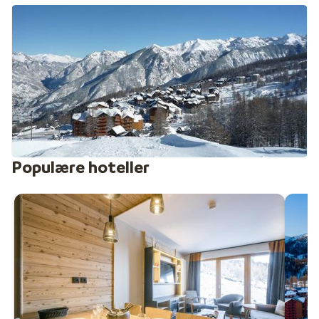
her i Risoul. Der er f.eks. masser af hyggelige
restauranter og en række barer og diskoteker, hvor du
kan more dig med livlig afterski.
Populære hoteller