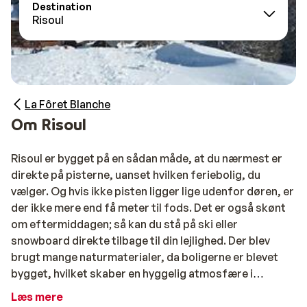
Destination
Risoul
La Fôret Blanche
Om Risoul
Risoul er bygget på en sådan måde, at du nærmest er
direkte på pisterne, uanset hvilken feriebolig, du
vælger. Og hvis ikke pisten ligger lige udenfor døren, er
der ikke mere end få meter til fods. Det er også skønt
om eftermiddagen; så kan du stå på ski eller
snowboard direkte tilbage til din lejlighed. Der blev
brugt mange naturmaterialer, da boligerne er blevet
bygget, hvilket skaber en hyggelig atmosfære i
landsbyen.
Læs mere
Ligesom i det nærliggende Vars er der masser at lave