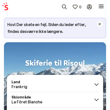
0
Hov! Der skete en fejl. Siden du leder efter,
findes desværre ikke længere.
Skiferie til Risoul
Land
Frankrig
Skiområde
La Fôret Blanche