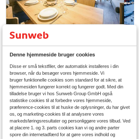
Fabelagtig
9
Résidence Club MMV le Silvana
9
- Fordelagtig pris
Ré
Denne hjemmeside bruger cookies
Risoul
La Fôret Blanche
Frankrig
Riso
Disse er små tekstfiler, der automatisk installeres i din
Ski-in / ski-out
S
browser, når du besøger vores hjemmeside. Vi
Wellness med pool!
W
bruger funktionelle cookies som standard for at sikre, at
Fine lejligheder
F
hjemmesiden fungerer korrekt og fungerer godt. Med din
Fra pris pr. person
Lør. 20. Mar. - Lør. 27. Mar.
Lør.
3.718 kr.
tilladelse bruger vi hos Sunweb Group GmbH også
Ingen forplejning
2
person
Inge
statistike cookies til at forbedre vores hjemmeside,
Se
præference-cookies til at huske de oplysninger, du har givet
os, og marketing-cookies til at analysere vores
markedsføringsresultater og personliggøre vores tilbud. Ved
at placere 1. og 3. parts cookies kan vi og andre parter
spore din internetadfærd for at gøre vores indhold og