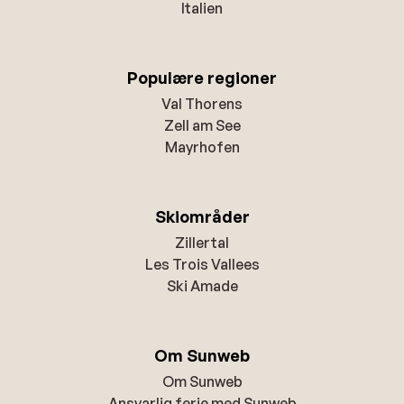
Italien
Populære regioner
Val Thorens
Zell am See
Mayrhofen
Skiområder
Zillertal
Les Trois Vallees
Ski Amade
Om Sunweb
Om Sunweb
Ansvarlig ferie med Sunweb