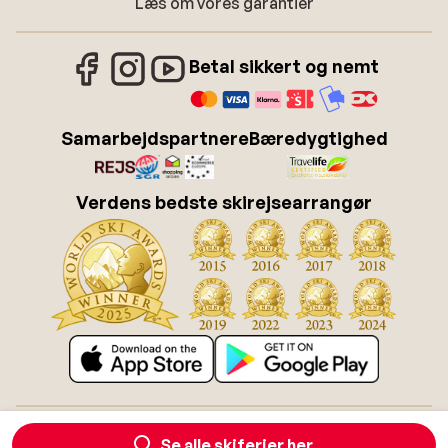
Læs om vores garantier
Betal sikkert og nemt
Samarbejdspartnere
Bæredygtighed
Verdens bedste skirejsearrangør
Om Sunweb
Job hos Sunweb
Betingelser
Cookies
Se alle skiferier her