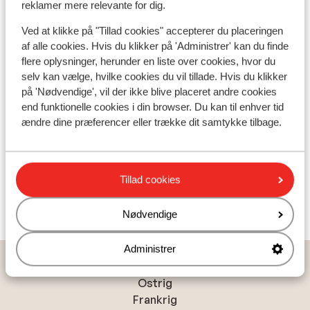
reklamer mere relevante for dig.
Andre overnatningssteder i Risoul
Ved at klikke på "Tillad cookies" accepterer du placeringen
af alle cookies. Hvis du klikker på 'Administrer' kan du finde
Résidence Club MMV le Silvana
flere oplysninger, herunder en liste over cookies, hvor du
selv kan vælge, hvilke cookies du vil tillade. Hvis du klikker
på 'Nødvendige', vil der ikke blive placeret andre cookies
Résidence Club MMV le Silvana - Fordelagtig pris
end funktionelle cookies i din browser. Du kan til enhver tid
ændre dine præferencer eller trække dit samtykke tilbage.
Hotel Snow Chill
Résidence Vacancéole Véga
Tillad cookies
Résidences Castor & Pollux
Nødvendige
Administrer
Populære lande
Ostrig
Frankrig