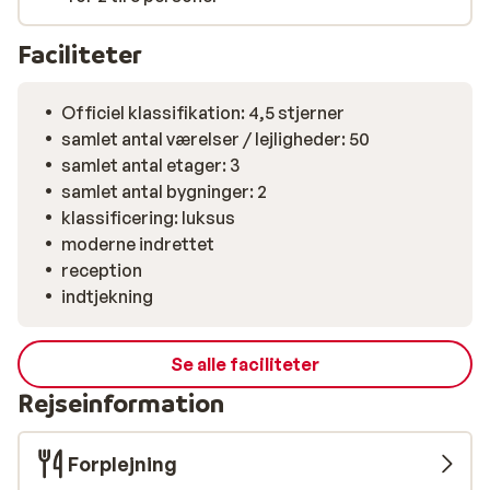
på, at du næsten kan glide direkte på pisten fra dit
værelse. Duften af frisk kaffe fylder rummet, og den
Faciliteter
lækre morgenmad står klar. Det er en perfekt start på
dagen!
Officiel klassifikation: 4,5 stjerner
samlet antal værelser / lejligheder: 50
samlet antal etager: 3
samlet antal bygninger: 2
klassificering: luksus
moderne indrettet
reception
indtjekning
Se alle faciliteter
Rejseinformation
Forplejning