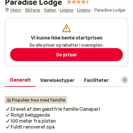
Paradise Lodge
Hjem
Skiferie
Italien
Livigno
Livigno
Paradise Lodge
Vi kunne ikke hente startprisen
Se alle priser og rabatter i oversigten.
Se priser
Generelt
Værelsestyper
Faciliteter
Prakti
Populær hos med familie
Drevet af den gæstfrie familie Canepari
Roligt beliggende
100 meter fra pisten
Fuldt renoveret spa