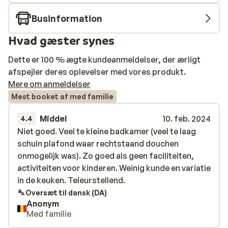
Businformation
Hvad gæster synes
Dette er 100 % ægte kundeanmeldelser, der ærligt
afspejler deres oplevelser med vores produkt.
Mere om anmeldelser
Mest booket af med familie
Middel
10. feb. 2024
4.4
Niet goed. Veel te kleine badkamer (veel te laag
Niet goed. Veel te kleine badkamer (veel te laag
schuin plafond waar rechtstaand douchen
schuin plafond waar rechtstaand douchen
onmogelijk was). Zo goed als geen faciliteiten,
onmogelijk was). Zo goed als geen faciliteiten,
activiteiten voor kinderen. Weinig kunde en variatie
activiteiten voor kinderen. Weinig kunde en variatie
in de keuken. Teleurstellend.
in de keuken. Teleurstellend.
Oversæt til dansk (DA)
Anonym
Med familie