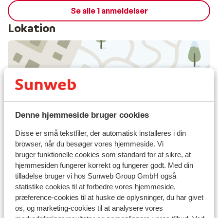
Se alle 1 anmeldelser
Lokation
Se på kort
Denne hjemmeside bruger cookies
Disse er små tekstfiler, der automatisk installeres i din
I området
browser, når du besøger vores hjemmeside. Vi
I udkanten af centrum
bruger funktionelle cookies som standard for at sikre, at
Afstand til centrum: ca. 1500 meter
hjemmesiden fungerer korrekt og fungerer godt. Med din
tilladelse bruger vi hos Sunweb Group GmbH også
Afstand til lufthavn ca. 190 kilometer
statistike cookies til at forbedre vores hjemmeside,
Afstand til skipiste ca. 100 meter
præference-cookies til at huske de oplysninger, du har givet
Afstand til langrendsløjpe ca. 0 meter
os, og marketing-cookies til at analysere vores
Afstand til busstoppested til skilift ca. 50 meter