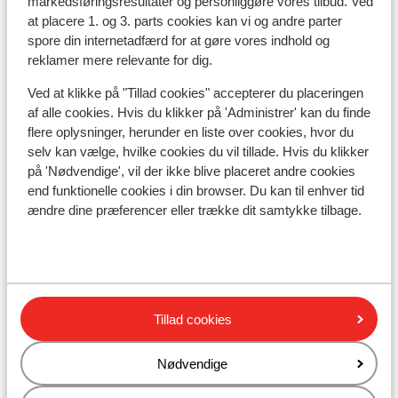
markedsføringsresultater og personliggøre vores tilbud. Ved
Afstand til skilift ca. 100 meter
at placere 1. og 3. parts cookies kan vi og andre parter
Afstand til nærmeste butikker ca. 250 meter
spore din internetadfærd for at gøre vores indhold og
Afstand til nærmeste kiosk ca. 150 meter
reklamer mere relevante for dig.
Nærmeste restaurant ca. 300 meter
Ved at klikke på "Tillad cookies" accepterer du placeringen
Rolig beliggenhed
af alle cookies. Hvis du klikker på 'Administrer' kan du finde
Liftkort/skileje/undervisning
flere oplysninger, herunder en liste over cookies, hvor du
selv kan vælge, hvilke cookies du vil tillade. Hvis du klikker
på 'Nødvendige', vil der ikke blive placeret andre cookies
Liftkort
end funktionelle cookies i din browser. Du kan til enhver tid
ændre dine præferencer eller trække dit samtykke tilbage.
Undervisning
Skileje
Tillad cookies
Andre overnatningssteder i Livigno
Nødvendige
Montivas Lodge