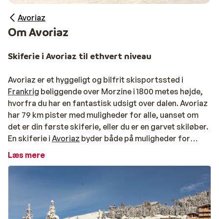
Avoriaz
Om Avoriaz
Skiferie i Avoriaz til ethvert niveau
Avoriaz er et hyggeligt og bilfrit skisportssted i
Frankrig
beliggende over Morzine i 1800 metes højde,
hvorfra du har en fantastisk udsigt over dalen. Avoriaz
har 79 km pister med muligheder for alle, uanset om
det er din første skiferie, eller du er en garvet skiløber.
En skiferie i
Avoriaz
byder både på muligheder for
langrend, off-piste og en række sorte og røde pister.
Læs mere
Begyndere vil finde masser af pister i den lettere ende,
og for eksperter vil "Muren" i Avoriaz uden tvivl være et hit
Sammen med blandt andet
Morzine
og
Châtel
udgør
det skiområdet
Les Portes du Soleil
, der tilbyder et