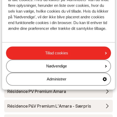
B
flere oplysninger, herunder en liste over cookies, hvor du
Fra pris pr. person
Lør. 20. Mar. - Lør. 27. Mar.
Lør.
4.018 kr.
selv kan vælge, hvilke cookies du vil tillade. Hvis du klikker
Ingen forplejning
2
person
Inge
på 'Nødvendige', vil der ikke blive placeret andre cookies
Se
end funktionelle cookies i din browser. Du kan til enhver tid
ændre dine præferencer eller trække dit samtykke tilbage.
Andre overnatningssteder i Avoriaz
Tillad cookies
Nødvendige
SOWELL COLLECTION Hôtel des Dromonts &
Spa
Administrer
Résidence PV Premium Amara
Résidence P&V Premium L'Amara - Særpris