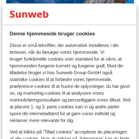
Denne hjemmeside bruger cookies
Disse er små tekstfiler, der automatisk installeres i din
browser, når du besøger vores hjemmeside. Vi
bruger funktionelle cookies som standard for at sikre, at
hjemmesiden fungerer korrekt og fungerer godt. Med din
tilladelse bruger vi hos Sunweb Group GmbH også
statistike cookies til at forbedre vores hjemmeside,
Fabelagtig
8.1
præference-cookies til at huske de oplysninger, du har givet
Résidence P&V Antarès -
os, og marketing-cookies til at analysere vores
Ré
markedsføringsresultater og personliggøre vores tilbud. Ved
særpris
ek
at placere 1. og 3. parts cookies kan vi og andre parter
Avoriaz
Avoriaz
Frankrig
Avor
spore din internetadfærd for at gøre vores indhold og
Smuk udsigt
reklamer mere relevante for dig.
D
God beliggenhed
S
Pæne lejligheder
Ved at klikke på "Tillad cookies" accepterer du placeringen
2
Lejligheder med plads til 7
af alle cookies. Hvis du klikker på 'Administrer' kan du finde